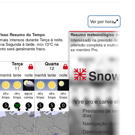
Ver por hora
 Pleso Resumo do Tempo
Resumo meteorológico dos dias 7
mais intensos durante Terça à noite.
Interessado na previsão de 16 dias?
 na Segunda à tarde, mín 13°C na
previsão completa e muitos outros re
ento será geralmente fraco.
se membro Pro.
Terça
Quarta
11
12
Snow
Pr
manhã
tarde
noite
manhã
tarde
noite
céu
céu
agua­
céu
céu
céu
limpo
limpo
ceiros
limpo
limpo
limpo
Vire pro e carve em:
5
10
5
5
5
0
Previsões de neve horár
dias
Navegação rápida sem 
Desbloqueie acesso com