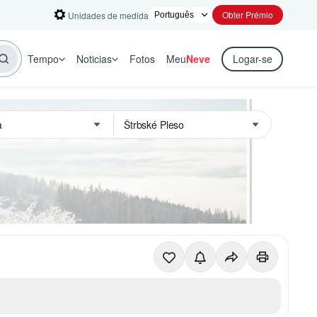
Obter Prémio
Unidades de medida
Tempo
Noticias
Fotos
Meu
Neve
Logar-se