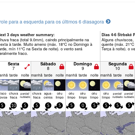
role para a esquerda para os últimos 6 dias
agora
ext 3 days weather summary:
Dias 4-6 Štrbské
huva fraca (total 9.0mm), caindo principalmente na
Alguns chuviscos, 
exta à tarde. Muito ameno (máx. 18°C no Domingo à
quente (máx. 21°C
arde, mín 11°C na Sexta de noite). o vento será
Terça à noite). o v
eralmente fraco.
Sexta
Sábado
Domingo
Segunda
7
8
9
10
anhã
tarde
noite
manhã
tarde
noite
manhã
tarde
noite
manhã
tarde
noite
isco
chuva
chuva
agua­
céu
céu
céu
céu
céu
parcial/
parcial/
parcial/
rovoada
fraca
nublado
fraca
ceiros
limpo
limpo
limpo
limpo
limpo
nublado
nublado
5
10
5
5
5
5
5
0
5
5
5
5