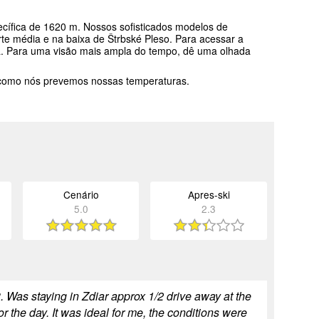
ecífica de 1620 m. Nossos sofisticados modelos de
te média e na baixa de Štrbské Pleso. Para acessar a
ela. Para uma visão mais ampla do tempo, dê uma olhada
 como nós prevemos nossas temperaturas.
Cenário
Apres-ski
5.0
2.3
. Was staying in Zdiar approx 1/2 drive away at the
the day. It was ideal for me, the conditions were