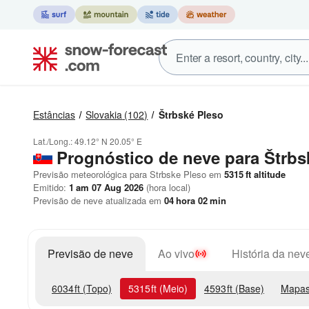
Estâncias
Slovakia
(102)
Štrbské Pleso
Lat./Long.:
49.12° N
20.05° E
Prognóstico de neve para Štrbs
Previsão meteorológica para Strbske Pleso em
5315
ft
altitude
Emitido:
1 am 07 Aug 2026
(hora local)
Previsão de neve atualizada em
04
hora
02
min
Previsão de neve
Ao vivo
História da nev
6034
ft
(Topo)
5315
ft
(Meio)
4593
ft
(Base)
Mapas