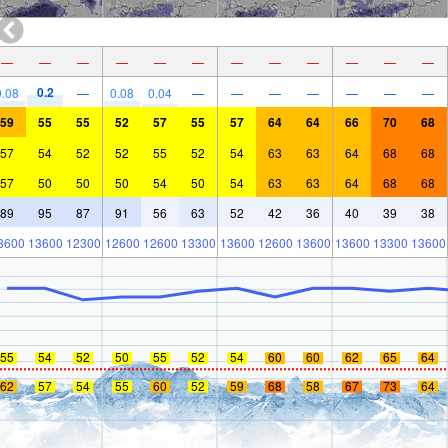
—
—
—
—
—
—
—
—
—
—
—
—
0.2
0.08
—
0.08
0.04
—
—
—
—
—
—
—
59
55
55
52
57
55
57
64
64
66
70
68
57
54
52
52
55
52
54
63
63
64
68
68
57
50
50
50
54
50
54
63
63
64
68
68
89
95
87
91
56
63
52
42
36
40
39
38
3600
13600
12300
12600
12600
13300
13600
12600
13600
13600
13300
13600
55
54
52
50
55
52
54
60
60
62
65
64
62
57
54
55
60
52
59
68
58
67
73
64