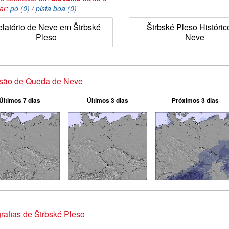
tar:
pó (0)
/
pista boa (0)
latório de Neve em Štrbské
Štrbské Pleso Históric
Pleso
Neve
isão de Queda de Neve
Últimos 7 dias
Últimos 3 dias
Próximos 3 dias
rafias de Štrbské Pleso