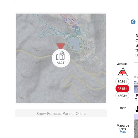
N
C
S
t
g
Altitude
m
6034
ft
5315
ft
R
4593
ft
T
mph
Snow-Forecast Partner Offers
Mapa de
neve
Mais