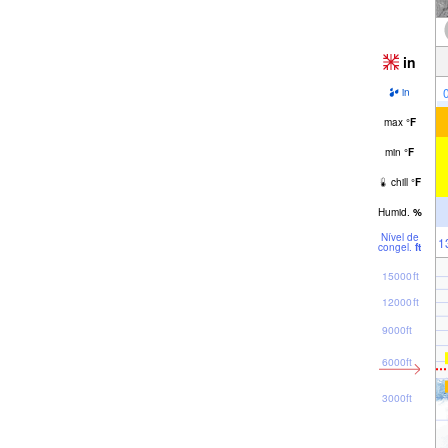
in
in
max
°
F
min
°
F
chill
°
F
Humid.
%
Nível de
1
congel.
ft
15000ft
12000ft
9000ft
6000ft
3000ft