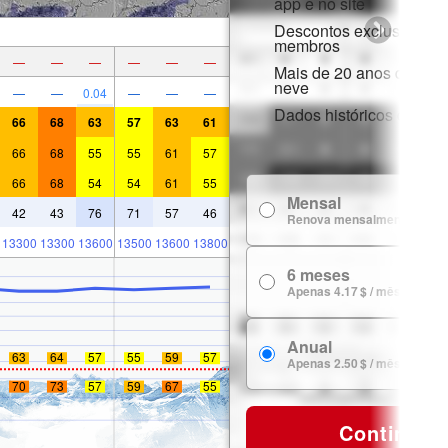
app e no site
Descontos exclusivos p
membros
—
—
—
—
—
—
Mais de 20 anos de hist
neve
—
—
0.04
—
—
—
Dados históricos de nev
66
68
63
57
63
61
66
68
55
55
61
57
66
68
54
54
61
55
Mensal
42
43
76
71
57
46
Renova mensalmente
13300
13300
13600
13500
13600
13800
6 meses
Apenas 4.17 $ / mês
Anual
63
64
57
55
59
57
Apenas 2.50 $ / mês
70
73
57
59
67
55
Continuar