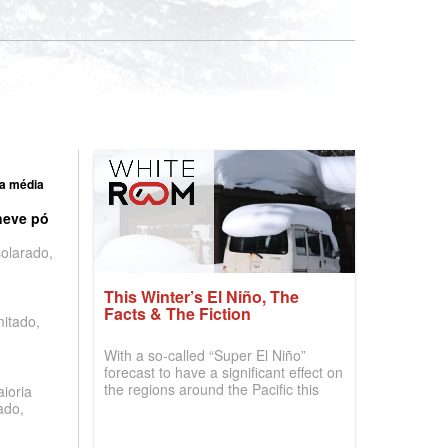
a média
neve pó
olarado,
This Winter’s El Niño, The
Facts & The Fiction
mitado,
With a so-called “Super El Niño”
forecast to have a significant effect on
the regions around the Pacific this
ioria
winter, the question skiers are asking
ado,
is simple: book now or wait, and
where are the best odds?