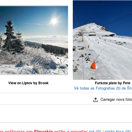
View on Liptov by Brook
Furkota piste by Pete
Vê todas as Fotografias (5) de Št
Carregar nova fot
as estâncias em
Slovakia
estão a reportar:
pó (0)
/
pista boa (0)