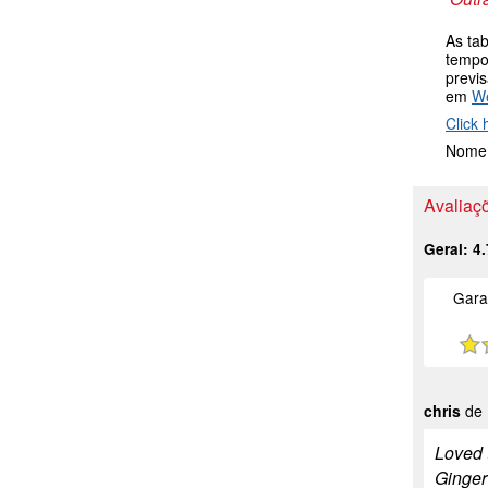
As ta
tempo
previ
em
W
Click 
Nome 
Avaliaçõ
Geral:
4.
Gara
chris
de 
Loved t
Ginger