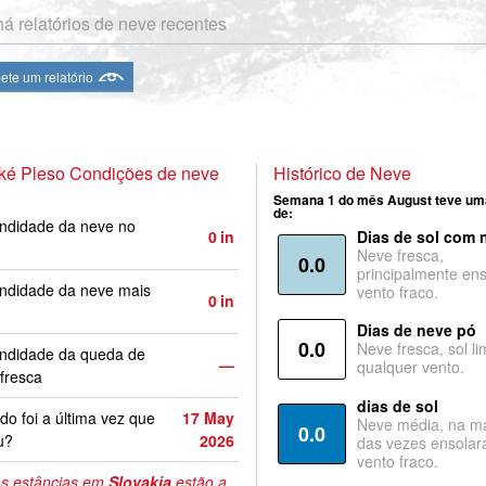
á relatórios de neve recentes
te um relatório
ké Pleso Condições de neve
Histórico de Neve
Semana 1 do mês August teve um
de:
ndidade da neve no
0
in
Dias de sol com 
Neve fresca,
0.0
principalmente ens
ndidade da neve mais
vento fraco.
0
in
Dias de neve pó
0.0
Neve fresca, sol li
undidade da queda de
—
qualquer vento.
fresca
dias de sol
o foi a última vez que
17 May
Neve média, na ma
0.0
u?
2026
das vezes ensolar
vento fraco.
s estâncias em
Slovakia
estão a