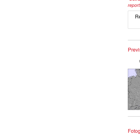
repor
Re
Prev
Fotog