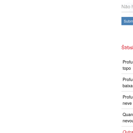
Não h
Subme
Štrbs
Profu
topo
Profu
baixa
Prof
neve 
Quand
nevo
Outra