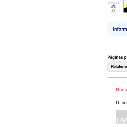
Nível do mar
Infor
Páginas p
Relatóri
Rada
Últim