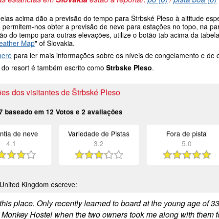
belas acima dão a previsão do tempo para Štrbské Pleso à altitude esp
 permitem-nos obter a previsão de neve para estações no topo, na par
são do tempo para outras elevações, utilize o botão tab acima da tab
eather Map
" of Slovakia.
here
para ler mais informações sobre os níveis de congelamento e de
do resort é também escrito como
Strbske Pleso
.
es dos visitantes de Štrbské Pleso
7
baseado em
12
Votos e
2
avaliações
ntia de neve
Variedade de Pistas
Fora de pista
4.1
3.2
5.0
United Kingdom escreve:
his place. Only recently learned to board at the young age of 33
 Monkey Hostel when the two owners took me along with them for 