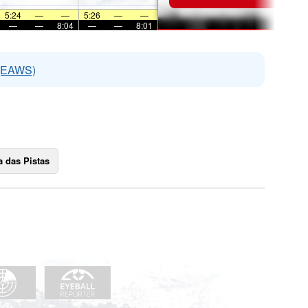
5:24
—
—
5:26
—
—
—
—
8:04
—
—
8:01
 (EAWS)
 das Pistas