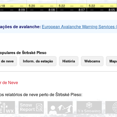
5:18
—
—
5:20
—
—
5:22
—
—
5:22
—
—
—
—
8:09
—
—
8:08
—
—
8:07
—
—
8:05
mações de avalanche:
European Avalanche Warning Services
opulares de Štrbské Pleso
o de neve
Inform. da estação
História
Webcams
Mapa
r de Neve
os relatórios de neve perto de Štrbské Pleso: