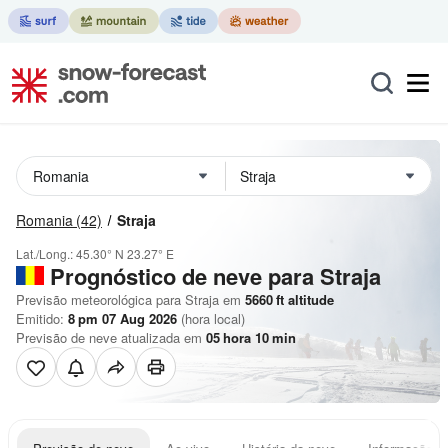
Romania
(42)
Straja
Lat./Long.:
45.30° N
23.27° E
Prognóstico de neve para Straja
Previsão meteorológica para Straja em
5660
ft
altitude
Emitido:
8 pm 07 Aug 2026
(hora local)
Previsão de neve atualizada em
05
hora
10
min