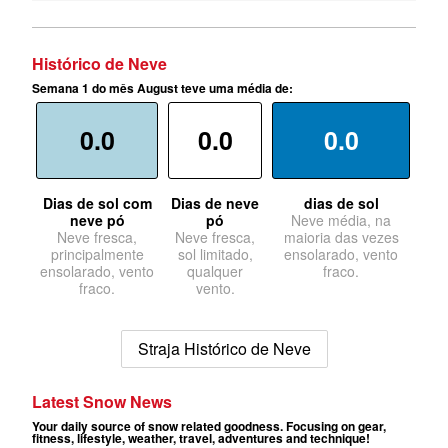
Histórico de Neve
Semana 1 do mês August teve uma média de:
0.0
0.0
0.0
Dias de sol com
Dias de neve
dias de sol
neve pó
pó
Neve média, na
Neve fresca,
Neve fresca,
maioria das vezes
principalmente
sol limitado,
ensolarado, vento
ensolarado, vento
qualquer
fraco.
fraco.
vento.
Straja Histórico de Neve