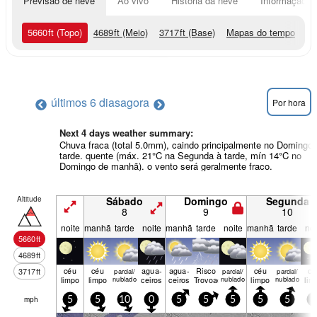
Previsão de neve
Ao vivo
História da neve
Informação do
5660
ft
(Topo)
4689
ft
(Meio)
3717
ft
(Base)
Mapas do tempo
últimos 6 dias
agora
Por hora
Next 4 days weather summary:
Chuva fraca (total 5.0mm), caindo principalmente no Domingo 
tarde. quente (máx. 21°C na Segunda à tarde, mín 14°C no
Domingo de manhã). o vento será geralmente fraco.
Altitude
Sábado
Domingo
Segunda
8
9
10
noite
manhã
tarde
noite
manhã
tarde
noite
manhã
tarde
noi
5660
ft
4689
ft
céu
céu
agua­
agua­
Risco
céu
cé
3717
ft
parcial/
parcial/
parcial/
limpo
limpo
nublado
ceiros
ceiros
Trovoada
nublado
limpo
nublado
lim
mph
5
5
10
0
5
5
5
5
5
5