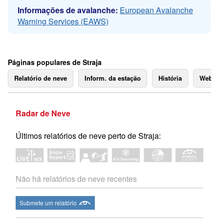
Informações de avalanche:
European Avalanche
Warning Services (EAWS)
Páginas populares de Straja
Relatório de neve
Inform. da estação
História
Webc
Radar de Neve
Últimos relatórios de neve perto de Straja:
Não há relatórios de neve recentes
Submete um relatório