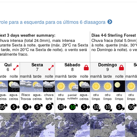
role para a esquerda para os últimos 6 dias
agora
ext 3 days weather summary:
Dias 4-6 Sterling Fore
huva intensa (total 24.0mm), mais intensa
Chuva fraca (total 5.0mm
urante Sexta à noite. quente (máx. 29°C na Sexta
à noite. quente (máx. 30
 tarde, mín 20°C na Sexta de noite). o vento será
no Domingo à noite). o ve
eralmente fraco.
Qui
Sexta
Sábado
Domingo
S
6
7
8
9
arde
noite
manhã
tarde
noite
manhã
tarde
noite
manhã
tarde
noite
manhã
gua­
agua­
Risco
agua­
chuva
céu
agua­
céu
céu
céu
céu
parcial/
eiros
ceiros
Trovoada
ceiros
forte
limpo
nublado
ceiros
limpo
limpo
limpo
limpo
10
5
5
5
5
10
10
5
10
10
5
10