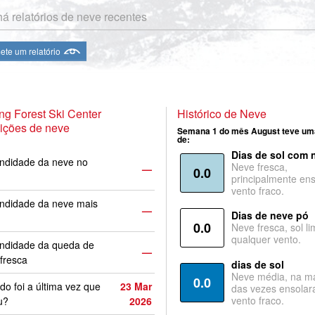
á relatórios de neve recentes
te um relatório
ing Forest Ski Center
Histórico de Neve
ições de neve
Semana 1 do mês August teve um
de:
Dias de sol com 
ndidade da neve no
Neve fresca,
—
0.0
principalmente ens
vento fraco.
ndidade da neve mais
—
Dias de neve pó
0.0
Neve fresca, sol li
qualquer vento.
undidade da queda de
—
fresca
dias de sol
Neve média, na ma
0.0
o foi a última vez que
23 Mar
das vezes ensolar
vento fraco.
u?
2026