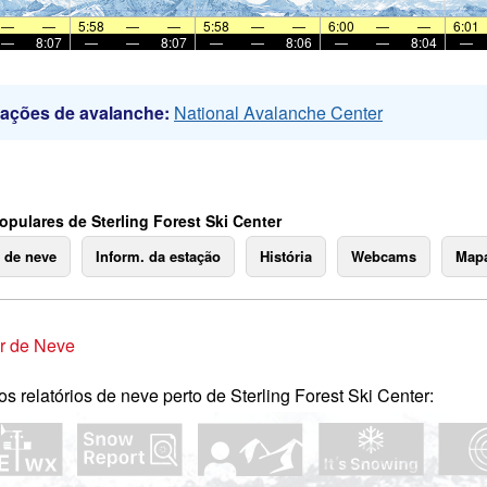
—
—
5:58
—
—
5:58
—
—
6:00
—
—
6:01
—
8:07
—
—
8:07
—
—
8:06
—
—
8:04
—
mações de avalanche:
National Avalanche Center
opulares de Sterling Forest Ski Center
o de neve
Inform. da estação
História
Webcams
Mapa
r de Neve
os relatórios de neve perto de Sterling Forest Ski Center: