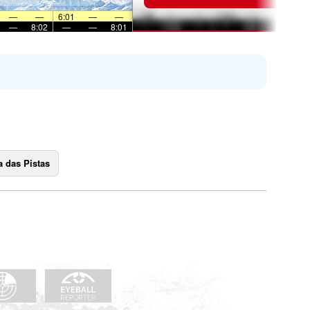
—
—
6:01
—
—
—
8:02
—
—
8:01
 das Pistas