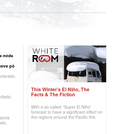
a média
neve pó
olarado,
This Winter’s El Niño, The
Facts & The Fiction
mitado,
With a so-called “Super El Niño”
forecast to have a significant effect on
the regions around the Pacific this
ioria
winter, the question skiers are asking
ado,
is simple: book now or wait, and
where are the best odds?