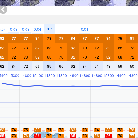
—
—
—
—
—
—
—
—
—
—
—
—
0.7
0.04
0.08
0.08
0.04
—
—
0.04
—
—
—
—
82
77
77
84
73
77
84
77
77
84
75
81
82
72
73
82
68
70
82
70
72
82
68
72
82
72
73
82
68
70
82
70
72
82
68
72
62
84
72
56
89
65
62
84
61
43
59
50
5900
15300
14800
15100
14800
14800
14900
14800
14800
15300
14900
14800
82
74
75
83
71
73
83
73
74
83
72
76
85
73
76
86
70
74
85
73
76
86
70
77