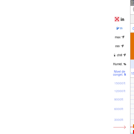
in
in
max
°
F
min
°
F
chill
°
F
Humid.
%
Nível de
1
congel.
ft
15000ft
12000ft
9000ft
6000ft
3000ft