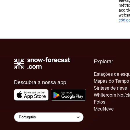
eleva
métric
acord
websit
códig
Explorar
Estações de esqu
Mapas do Tempo
Descubra a nossa app
Síntese de neve
Whiteroom Notíci
Fotos
MeuNeve