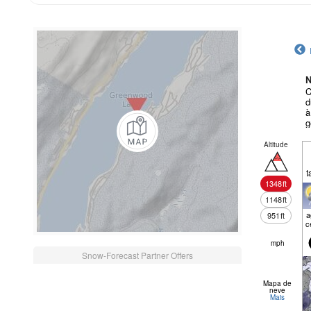
N
C
d
à
g
Altitude
t
1348
ft
1148
ft
a
951
ft
c
mph
Snow-Forecast Partner Offers
Mapa de
neve
Mais