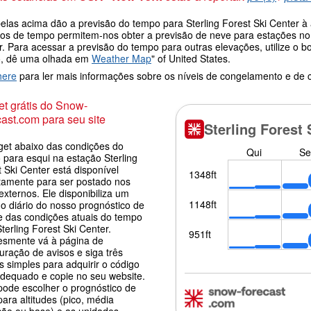
elas acima dão a previsão do tempo para Sterling Forest Ski Center à 
os de tempo permitem-nos obter a previsão de neve para estações no t
r. Para acessar a previsão do tempo para outras elevações, utilize o 
, dê uma olhada em
Weather Map
" of United States.
here
para ler mais informações sobre os níveis de congelamento e de
t grátis do Snow-
ast.com para seu site
get abaixo das condições do
 para esqui na estação Sterling
 Ski Center está disponível
itamente para ser postado nos
 externos. Ele disponibiliza um
o diário do nosso prognóstico de
e das condições atuais do tempo
terling Forest Ski Center.
esmente vá à página de
uração de avisos e siga três
 simples para adquirir o código
adequado e copie no seu website.
pode escolher o prognóstico de
ara altitudes (pico, média