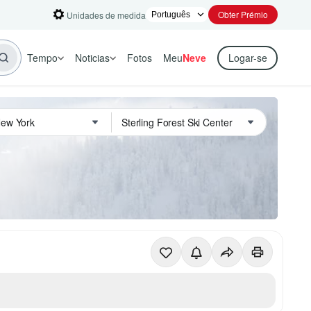
Obter Prémio
Unidades de medida
Tempo
Noticias
Fotos
Meu
Neve
Logar-se