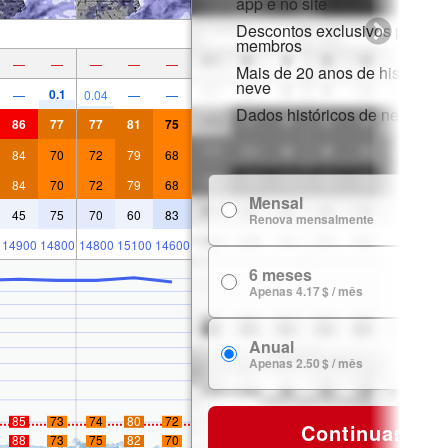
app e no site
Descontos exclusivos para
membros
—
—
—
—
—
Mais de 20 anos de histórico 
neve
0.1
—
0.04
—
—
Dados históricos de neve
86
77
77
81
75
84
70
72
79
68
84
70
72
79
68
Mensal
7
45
75
70
60
83
Renova mensalmente
14900
14800
14800
15100
14600
6 meses
24
Apenas 4.17 $ / mês
Anual
29
Apenas 2.50 $ / mês
85
73
74
80
72
Continuar
88
73
75
82
70