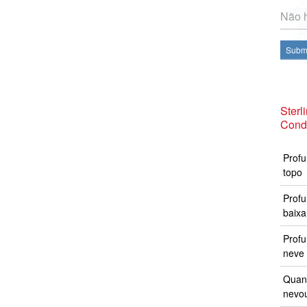
Não h
Subme
Sterl
Cond
Profu
topo
Profu
baixa
Prof
neve 
Quand
nevo