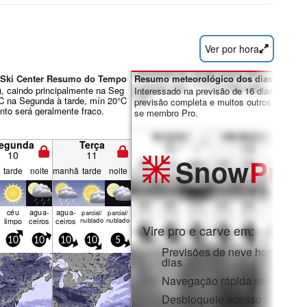
Ver por hora
st Ski Center Resumo do Tempo
Resumo meteorológico dos dias 7-16:
), caindo principalmente na Seg
Interessado na previsão de 16 dias? Desbl
°C na Segunda à tarde, mín 20°C
previsão completa e muitos outros recursos
nto será geralmente fraco.
se membro Pro.
egunda
Terça
10
11
Snow
Pro
tarde
noite
manhã
tarde
noite
céu
agua­
agua­
parcial/
parcial/
limpo
ceiros
ceiros
nublado
nublado
Vire pro e carve em:
10
10
10
10
5
Previsões de neve horárias e
dias
Navegação rápida sem anúnc
Desbloqueie acesso complet