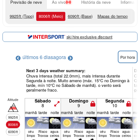
Previsão de neve
Ao vivo
História da neve
Informação
9925
ft
(Topo)
8006
ft
(Meio)
6090
ft
(Base)
Mapas do tempo
ski hire exclusive discount
últimos 6 dias
agora
Por hora
Next 3 days weather summary:
Di
Chuva intensa (total 22.0mm), mais intensa durante
Chu
Segunda à noite. Muito ameno (máx. 15°C no Domingo à
Qua
tarde, mín 10°C no Sábado de manhã). o vento será
tar
geralmente fraco.
ger
Altitude
Sábado
Domingo
Segunda
8
9
10
manhã
tarde
noite
manhã
tarde
noite
manhã
tarde
noite
man
9925
ft
8006
ft
céu
Risco
agua­
céu
Risco
agua­
céu
Risco
agua­
agu
6090
ft
limpo
Trovoada
ceiros
limpo
Trovoada
ceiros
limpo
Trovoada
ceiros
cei