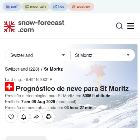
Switzerland
(228)
St Moritz
Lat./Long.:
46.49° N
9.83° E
Prognóstico de neve para St Moritz
Previsão meteorológica para St Moritz em
8006
ft
altitude
Emitido:
7 am 08 Aug 2026
(hora local)
Previsão de neve atualizada em
03
hora
27
min