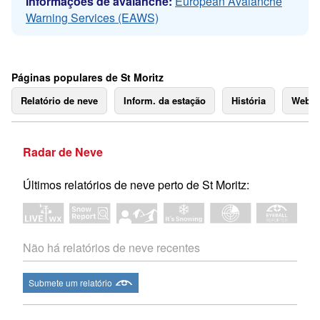
Informações de avalanche:
European Avalanche
Warning Services (EAWS)
Páginas populares de St Moritz
Relatório de neve
Inform. da estação
História
Webc
Radar de Neve
Últimos relatórios de neve perto de St Moritz:
Não há relatórios de neve recentes
Submete um relatório