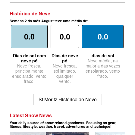
Histórico de Neve
Semana 2 do mês August teve uma média de:
0.0
0.0
0.0
Dias de sol com
Dias de neve
dias de sol
neve pó
pó
Neve média, na
Neve fresca,
Neve fresca,
maioria das vezes
principalmente
sol limitado,
ensolarado, vento
ensolarado, vento
qualquer
fraco.
fraco.
vento.
St Moritz Histórico de Neve