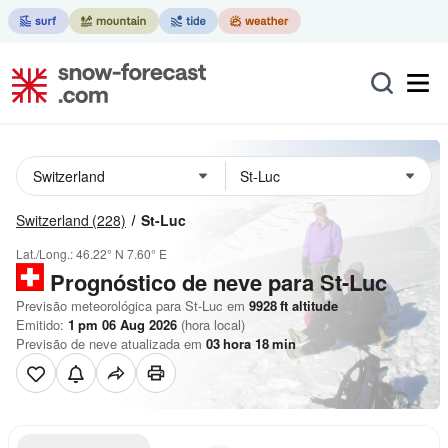
Switzerland
(228)
St-Luc
Lat./Long.:
46.22° N
7.60° E
Prognóstico de neve para St-Luc
Previsão meteorológica para St-Luc em
9928
ft
altitude
Emitido:
1 pm 06 Aug 2026
(hora local)
Previsão de neve atualizada em
03
hora
18
min