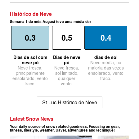
Histórico de Neve
Semana 1 do mês August teve uma média de:
0.3
0.5
0.4
Dias de sol com
Dias de neve
dias de sol
neve pó
pó
Neve média, na
Neve fresca,
Neve fresca,
maioria das vezes
principalmente
sol limitado,
ensolarado, vento
ensolarado, vento
qualquer
fraco.
fraco.
vento.
St-Luc Histórico de Neve