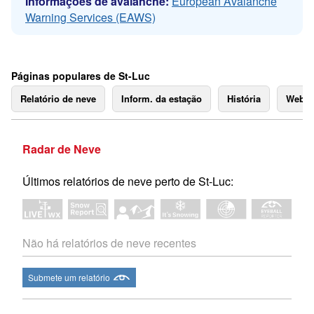
Informações de avalanche:
European Avalanche
Warning Services (EAWS)
Páginas populares de St-Luc
Relatório de neve
Inform. da estação
História
Webc
Radar de Neve
Últimos relatórios de neve perto de St-Luc:
Não há relatórios de neve recentes
Submete um relatório