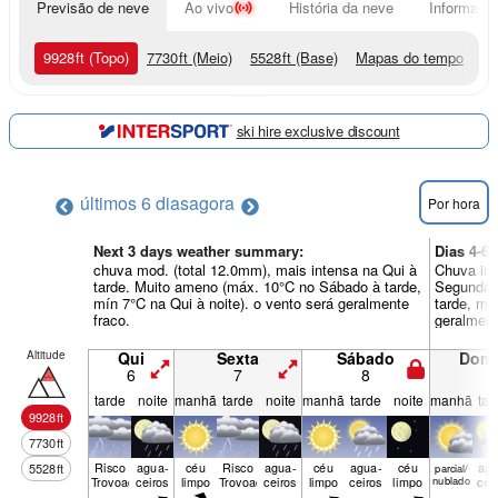
Previsão de neve
Ao vivo
História da neve
Informação
9928
ft
(Topo)
7730
ft
(Meio)
5528
ft
(Base)
Mapas do tempo
ski hire exclusive discount
últimos 6 dias
agora
Por hora
Next 3 days weather summary:
Dias 4-6
chuva mod. (total 12.0mm), mais intensa na Qui à
Chuva int
tarde. Muito ameno (máx. 10°C no Sábado à tarde,
Segunda 
mín 7°C na Qui à noite). o vento será geralmente
tarde, mí
fraco.
geralment
Altitude
Qui
Sexta
Sábado
Dom
6
7
8
9
tarde
noite
manhã
tarde
noite
manhã
tarde
noite
manhã
tar
9928
ft
7730
ft
Risco
agua­
céu
Risco
agua­
céu
agua­
céu
agu
5528
ft
parcial/
Trovoada
ceiros
limpo
Trovoada
ceiros
limpo
ceiros
limpo
nublado
cei