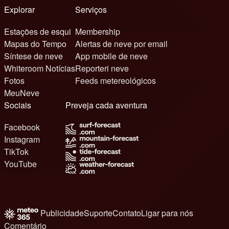
Explorar
Serviços
Estações de esqui
Membership
Mapas do Tempo
Alertas de neve por email
Síntese de neve
App mobile de neve
Whiteroom Notícias
Reporteri neve
Fotos
Feeds metereológicos
MeuNeve
Sociais
Preveja cada aventura
Facebook
Instagram
TikTok
YouTube
Publicidade
Suporte
Contato
Ligar para nós
Comentário