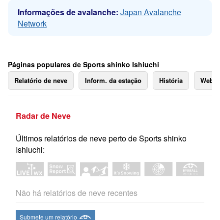
Informações de avalanche:
Japan Avalanche
Network
Páginas populares de Sports shinko Ishiuchi
Relatório de neve
Inform. da estação
História
Webc
Radar de Neve
Últimos relatórios de neve perto de Sports shinko
Ishiuchi:
Não há relatórios de neve recentes
Submete um relatório