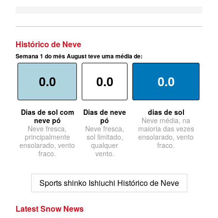
Histórico de Neve
Semana 1 do mês August teve uma média de:
0.0
0.0
0.0
Dias de sol com
Dias de neve
dias de sol
neve pó
pó
Neve média, na
Neve fresca,
Neve fresca,
maioria das vezes
principalmente
sol limitado,
ensolarado, vento
ensolarado, vento
qualquer
fraco.
fraco.
vento.
Sports shinko Ishiuchi Histórico de Neve