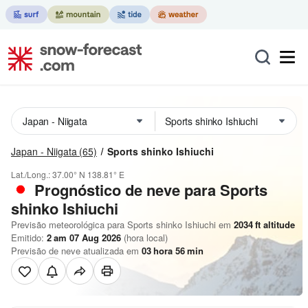
Japan - Niigata
(65)
Sports shinko Ishiuchi
Lat./Long.:
37.00° N
138.81° E
Prognóstico de neve para Sports
shinko Ishiuchi
Previsão meteorológica para Sports shinko Ishiuchi em
2034
ft
altitude
Emitido:
2 am 07 Aug 2026
(hora local)
Previsão de neve atualizada em
03
hora
56
min