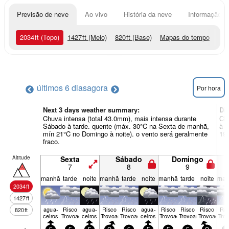
Previsão de neve
Ao vivo
História da neve
Informação do
2034
ft
(Topo)
1427
ft
(Meio)
820
ft
(Base)
Mapas do tempo
últimos 6 dias
agora
Por hora
Next 3 days weather summary:
Di
Chuva intensa (total 43.0mm), mais intensa durante
Chu
Sábado à tarde. quente (máx. 30°C na Sexta de manhã,
à t
mín 21°C no Domingo à noite). o vento será geralmente
19°
fraco.
Altitude
Sexta
Sábado
Domingo
7
8
9
manhã
tarde
noite
manhã
tarde
noite
manhã
tarde
noite
man
2034
ft
1427
ft
agua­
Risco
agua­
Risco
Risco
agua­
Risco
Risco
Risco
Ris
820
ft
ceiros
Trovoada
ceiros
Trovoada
Trovoada
ceiros
Trovoada
Trovoada
Trovoada
Tro