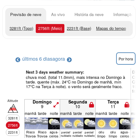
Previsão de neve
Ao vivo
História da neve
Informação do
3281
ft
(Topo)
2756
ft
(Meio)
2231
ft
(Base)
Mapas do tempo
últimos 6 dias
agora
Por hora
Next 3 days weather summary:
Di
chuva mod. (total 11.0mm), mais intensa no Domingo à
Chu
tarde. quente (máx. 24°C no Domingo de manhã, mín
Qua
17°C na Terça à noite). o vento será geralmente fraco.
19°
fra
Altitude
Domingo
Segunda
Terça
9
10
11
manhã
tarde
noite
manhã
tarde
noite
manhã
tarde
noite
man
3281
ft
2756
ft
Risco
Risco
agua­
céu
céu
agua­
agu
2231
ft
parcial/
parcial/
parcial/
Trovoada
Trovoada
ceiros
nublado
nublado
nublado
limpo
limpo
ceiros
cei