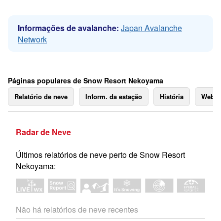
Informações de avalanche:
Japan Avalanche
Network
Páginas populares de Snow Resort Nekoyama
Relatório de neve
Inform. da estação
História
Webc
Radar de Neve
Últimos relatórios de neve perto de Snow Resort
Nekoyama:
Não há relatórios de neve recentes