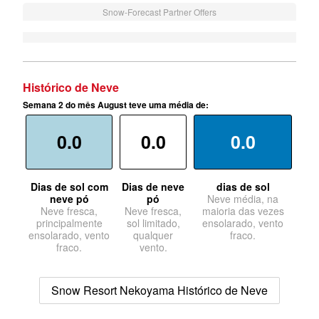
Snow-Forecast Partner Offers
Histórico de Neve
Semana 2 do mês August teve uma média de:
0.0
0.0
0.0
Dias de sol com
Dias de neve
dias de sol
neve pó
pó
Neve média, na
Neve fresca,
Neve fresca,
maioria das vezes
principalmente
sol limitado,
ensolarado, vento
ensolarado, vento
qualquer
fraco.
fraco.
vento.
Snow Resort Nekoyama Histórico de Neve