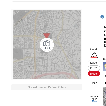
N
C
S
m
n
D
Altitude
m
12005
ft
11182
ft
10355
ft
l
mph
Snow-Forecast Partner Offers
Mapa de
neve
Mais