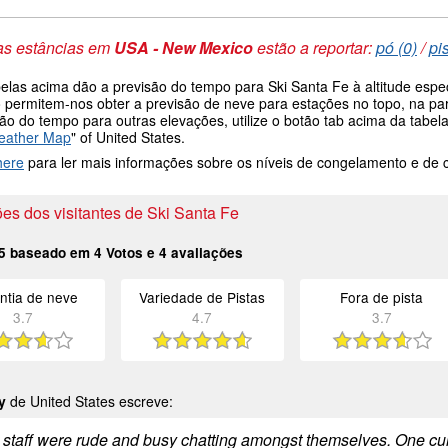
as estâncias em
USA - New Mexico
estão a reportar:
pó (0)
/
pi
belas acima dão a previsão do tempo para Ski Santa Fe à altitude espe
 permitem-nos obter a previsão de neve para estações no topo, na par
são do tempo para outras elevações, utilize o botão tab acima da tab
eather Map
" of United States.
here
para ler mais informações sobre os níveis de congelamento e de
es dos visitantes de Ski Santa Fe
5
baseado em
4
Votos e
4
avaliações
ntia de neve
Variedade de Pistas
Fora de pista
3.7
4.7
3.7
y
de United States escreve:
ft staff were rude and busy chatting amongst themselves. One c