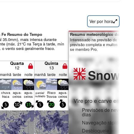
Ver por hora
ta Fe Resumo do Tempo
Resumo meteorológico dos dias 7
al 35.0mm), mais intensa durante
Interessado na previsão de 16 dias?
ente (máx. 21°C na Terça à tarde, mín
previsão completa e muitos outros re
. o vento será geralmente fraco.
se membro Pro.
Quarta
Quinta
12
13
Snow
Pr
manhã
tarde
noite
manhã
tarde
noite
chuva
agua­
agua­
Risco
agua­
parcial/
fraca
ceiros
ceiros
nublado
Trovoada
ceiros
Vire pro e carve em:
5
10
15
5
20
5
Previsões de neve horár
dias
Navegação rápida sem 
Desbloqueie acesso com