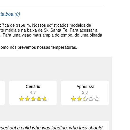
sta boa (0)
cífica de 3156 m. Nossos sofisticados modelos de
te média e na baixa de Ski Santa Fe. Para acessar a
ela. Para uma visão mais ampla do tempo, dê uma olhada
 como nós prevemos nossas temperaturas.
Cenário
Apres-ski
4.7
2.3
ursed out a child who was loading, who they should