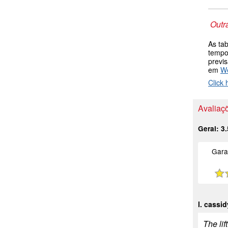
Outr
As ta
tempo
previ
em
W
Click 
Avaliaçõ
Geral:
3.
Gara
l. cassid
The li