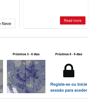
2026, northern hemisphere down to
two outdoor areas still open.
Read more
de Neve
Próximos 3 - 6 dias
Próximos 6 - 9 dias
Registe-se ou inicie
sessão para aceder