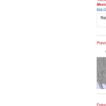
Mexi
boa (
Rel
Prev
Fotog