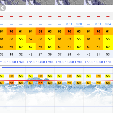
—
—
—
—
—
—
—
—
—
—
—
—
—
—
—
—
—
—
—
0.04
0.08
—
0.04
0.04
64
70
61
64
68
63
66
70
63
64
70
61
61
66
55
59
66
57
61
63
55
61
63
55
61
66
52
57
66
54
59
61
52
59
61
52
33
18
32
42
27
39
37
28
44
43
31
53
7100
18200
17600
17200
18400
17900
17900
18700
17900
17700
18900
17700
55
60
55
55
60
56
56
60
56
56
59
55
63
68
58
62
67
60
64
66
59
63
66
58