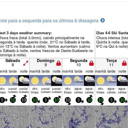
role para a esquerda para os últimos 6 dias
agora
ext 3 days weather summary:
Dias 4-6 Ski San
huva fraca (total 3.0mm), caindo principalmente na
Chuva intensa (tot
egunda à tarde. quente (máx. 21°C no Sábado à tarde,
Quinta à noite. qu
ín 13°C no Sábado à noite). Ventos aumentam (calmo
9°C na Qui à noite)
o Sábado à noite, ventos frescos de Oeste-Sudoeste no
omingo à noite).
Sábado
Domingo
Segunda
Terça
8
9
10
11
anhã
tarde
noite
manhã
tarde
noite
manhã
tarde
noite
manhã
tarde
noite
céu
céu
céu
agua­
agua­
céu
agua­
agua­
parcial/
parcial/
parcial/
parcial/
impo
nublado
nublado
limpo
nublado
nublado
limpo
ceiros
ceiros
limpo
ceiros
ceiros
5
10
10
10
5
10
10
5
10
10
5
10