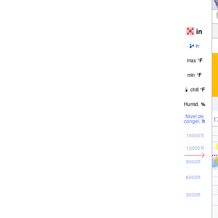
in
in
max
°
F
min
°
F
chill
°
F
Humid.
%
Nível de
1
congel.
ft
15000ft
12000ft
9000ft
6000ft
3000ft