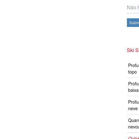
Não h
Subme
Ski S
Profu
topo
Profu
baixa
Prof
neve 
Quand
nevo
Outra