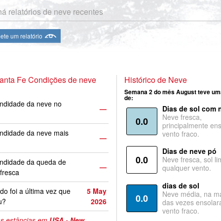
á relatórios de neve recentes
te um relatório
anta Fe Condições de neve
Histórico de Neve
Semana 2 do mês August teve um
de:
ndidade da neve no
—
Dias de sol com 
Neve fresca,
0.0
principalmente ens
ndidade da neve mais
vento fraco.
—
Dias de neve pó
0.0
Neve fresca, sol li
undidade da queda de
—
qualquer vento.
fresca
dias de sol
o foi a última vez que
5 May
Neve média, na ma
0.0
u?
2026
das vezes ensolar
vento fraco.
s estâncias em
USA - New