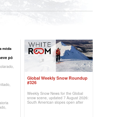
a média
neve pó
olarado,
Global Weekly Snow Roundup
#326
mitado,
Weekly Snow News for the Global
snow scene, updated 7 August 2026:
South American slopes open after
ioria
huge snowfalls, New Zealand posts
ado,
best conditions of season so far,
Australian areas open most terrain of