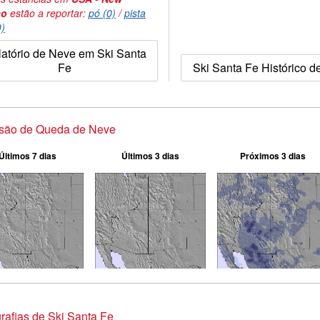
co
estão a reportar:
pó (0)
/
pista
0)
atório de Neve em Ski Santa
Fe
Ski Santa Fe Histórico 
isão de Queda de Neve
Últimos 7 dias
Últimos 3 dias
Próximos 3 dias
rafias de Ski Santa Fe