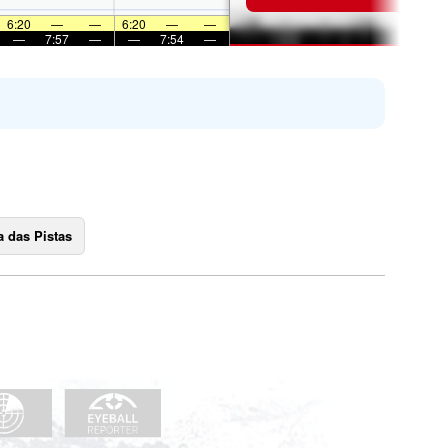
6:20
—
—
6:20
—
—
—
7:57
—
—
7:54
—
 das Pistas