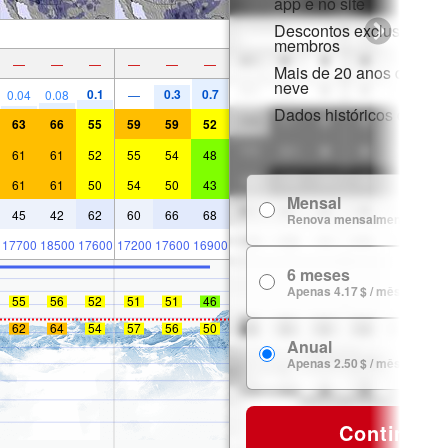
app e no site
Descontos exclusivos p
membros
—
—
—
—
—
—
Mais de 20 anos de hist
neve
0.1
0.3
0.7
0.04
0.08
—
Dados históricos de nev
63
66
55
59
59
52
61
61
52
55
54
48
61
61
50
54
50
43
Mensal
45
42
62
60
66
68
Renova mensalmente
17700
18500
17600
17200
17600
16900
6 meses
Apenas 4.17 $ / mês
55
56
52
51
51
46
62
64
54
57
56
50
Anual
Apenas 2.50 $ / mês
Continuar