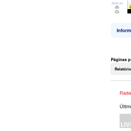
Nível do mar
Infor
Páginas p
Relatóri
Rada
Últim