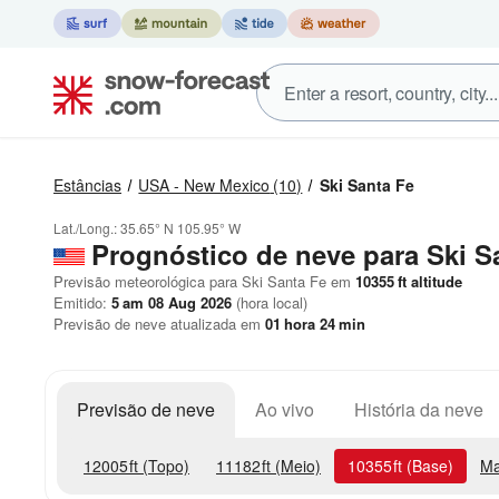
Estâncias
USA - New Mexico
(10)
Ski Santa Fe
Lat./Long.:
35.65° N
105.95° W
Prognóstico de neve para Ski S
Previsão meteorológica para Ski Santa Fe em
10355
ft
altitude
Emitido:
5 am 08 Aug 2026
(hora local)
Previsão de neve atualizada em
01
hora
24
min
Previsão de neve
Ao vivo
História da neve
12005
ft
(Topo)
11182
ft
(Meio)
10355
ft
(Base)
Ma