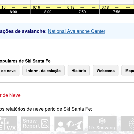
6:16
—
—
6:16
—
—
6:18
—
—
6:18
—
—
—
8:00
—
—
8:00
—
—
7:59
—
—
7:58
—
mações de avalanche:
National Avalanche Center
opulares de Ski Santa Fe
o de neve
Inform. da estação
História
Webcams
Mapa
r de Neve
os relatórios de neve perto de Ski Santa Fe: