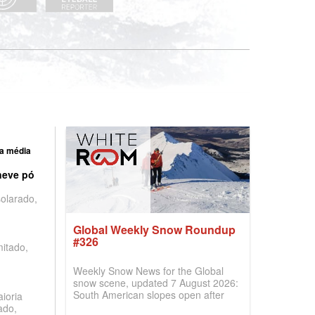
a média
neve pó
olarado,
Global Weekly Snow Roundup
#326
mitado,
Weekly Snow News for the Global
snow scene, updated 7 August 2026:
South American slopes open after
ioria
huge snowfalls, New Zealand posts
ado,