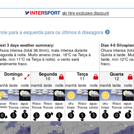
ski hire exclusive discount
role para a esquerda para os últimos 6 dias
agora
ext 3 days weather summary:
Dias 4-6 Silvapl
huva intensa (total 36.0mm), mais intensa durante
Chuva intensa (tot
egunda à noite. Muito ameno (máx. 16°C na Terça à
Quinta à tarde. Mu
arde, mín 11°C na Terça à noite). o vento será
tarde, mín 12°C na
eralmente fraco.
fraco.
Domingo
Segunda
Terça
Quarta
9
10
11
12
anhã
tarde
noite
manhã
tarde
noite
manhã
tarde
noite
manhã
tarde
noite
Risco
agua­
Risco
Risco
agua­
céu
Risco
agua­
céu
Risco
agua­
rcial/
blado
Trovoada
ceiros
Trovoada
Trovoada
ceiros
limpo
Trovoada
ceiros
limpo
Trovoada
ceiros
0
5
5
5
5
5
0
5
5
5
0
5