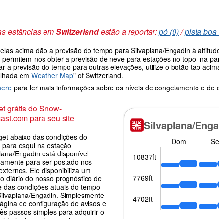
as estâncias em
Switzerland
estão a reportar:
pó (0)
/
pista boa 
belas acima dão a previsão do tempo para Silvaplana/Engadin à altitud
 permitem-nos obter a previsão de neve para estações no topo, na par
ar a previsão do tempo para outras elevações, utilize o botão tab aci
olhada em
Weather Map
" of Switzerland.
here
para ler mais informações sobre os níveis de congelamento e de
t grátis do Snow-
ast.com para seu site
get abaixo das condições do
 para esqui na estação
lana/Engadin está disponível
itamente para ser postado nos
 externos. Ele disponibiliza um
o diário do nosso prognóstico de
e das condições atuais do tempo
Silvaplana/Engadin. Simplesmente
página de configuração de avisos e
rês passos simples para adquirir o