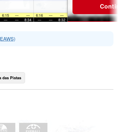
Continuar
6:15
—
—
6:16
—
—
—
—
8:34
—
—
8:32
 (EAWS)
 das Pistas