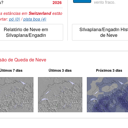
vento fraco.
u?
2026
s estâncias em
Switzerland
estão
rtar:
pó (0)
/
pista boa (4)
Relatório de Neve em
Silvaplana/Engadin His
Silvaplana/Engadin
de Neve
isão de Queda de Neve
Últimos 7 dias
Últimos 3 dias
Próximos 3 dias