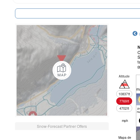
N
C
S
t
g
Altitude
m
10837
ft
7769
ft
4702
ft
pa
nu
mph
Snow-Forecast Partner Offers
Mapa de