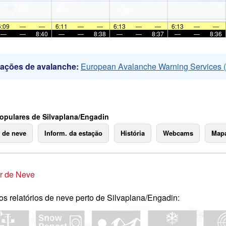
6:09
—
—
6:11
—
—
6:13
—
—
6:13
—
—
—
—
8:40
—
—
8:38
—
—
8:37
—
—
8:36
mações de avalanche:
European Avalanche Warning Services
opulares de Silvaplana/Engadin
o de neve
Inform. da estação
História
Webcams
Mapa
r de Neve
os relatórios de neve perto de Silvaplana/Engadin: