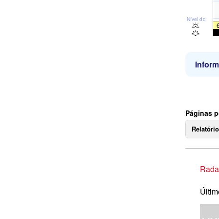
Nível do mar
Infor
Páginas p
Relatóri
Rada
Últim