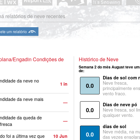
á relatórios de neve recentes
te um relatório
aplana/Engadin Condições de
Histórico de Neve
Semana 2 do mês August teve um
de:
Dias de sol com 
ndidade da neve no
Neve fresca,
1
in
0.0
principalmente ens
vento fraco.
ndidade da neve mais
—
Dias de neve pó
0.0
Neve fresca, sol li
qualquer vento.
undidade da queda de
—
fresca
dias de sol
Neve média, na ma
0.0
o foi a última vez que
10 Jun
das vezes ensolar