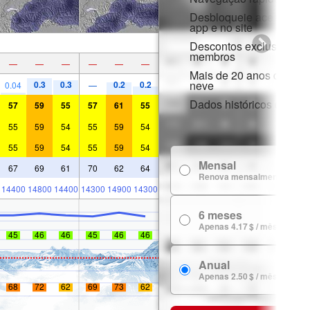
Desbloqueie acesso com
app e no site
Descontos exclusivos p
membros
—
—
—
—
—
—
Mais de 20 anos de hist
neve
0.3
0.3
0.2
0.2
0.04
—
Dados históricos de nev
57
59
55
57
61
55
55
59
54
55
59
54
55
59
54
55
59
54
Mensal
67
69
61
70
62
64
Renova mensalmente
14400
14800
14400
14300
14900
14300
6 meses
Apenas 4.17 $ / mês
45
46
46
45
46
46
Anual
Apenas 2.50 $ / mês
68
72
62
69
73
62