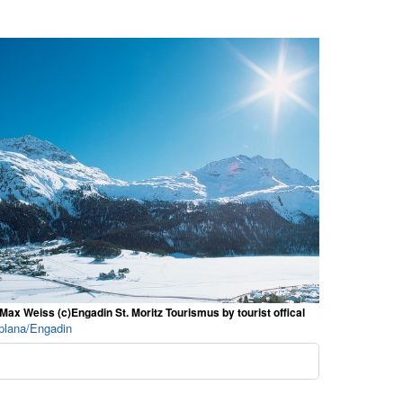
Max Weiss (c)Engadin St. Moritz Tourismus by tourist offical
aplana/Engadin
o