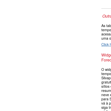
Outr
As ta
tempo
acess
uma 
Click 
Widge
Forec
O wid
tempo
Silvap
gratu
sítios
resum
neve 
para 
vá à 
siga t