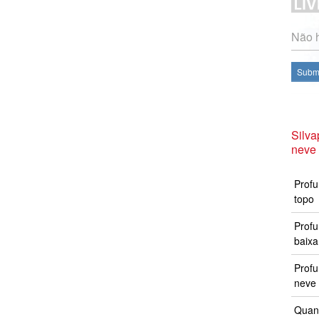
Não h
Subme
Silv
neve
Profu
topo
Profu
baixa
Prof
neve 
Quand