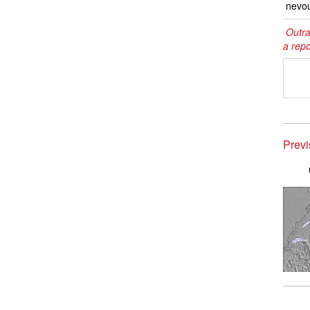
nevo
Outra
a repo
Prev