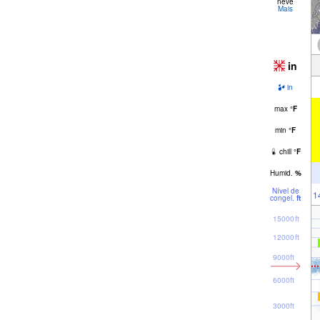
neve
Mais
in
in
max
°
F
min
°
F
chill
°
F
Humid.
%
Nível de
1
congel.
ft
15000ft
12000ft
9000ft
6000ft
3000ft