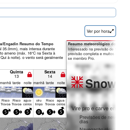
Ver por hora
ana/Engadin Resumo do Tempo
Resumo meteorológico dos dias 7
al 35.0mm), mais intensa durante
Interessado na previsão de 16 dias?
ito ameno (máx. 16°C na Sexta à
previsão completa e muitos outros re
 Qui à noite). o vento será geralmente
se membro Pro.
Quinta
Sexta
13
14
Snow
Pr
manhã
tarde
noite
manhã
tarde
noite
Risco
Risco
agua­
céu
Risco
agua­
Trovoada
Trovoada
ceiros
limpo
Trovoada
ceiros
Vire pro e carve em:
5
5
5
0
5
5
Previsões de neve horár
dias
Navegação rápida sem 