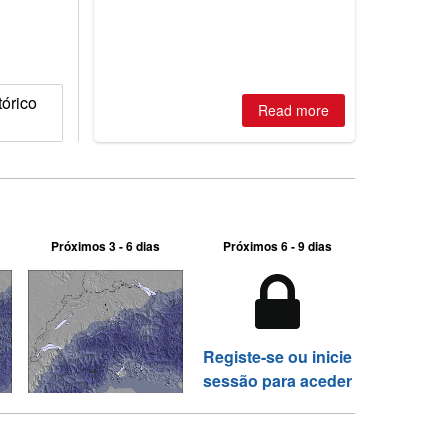
best conditions of season so far,
Australian areas open most terrain of
2026, northern hemisphere down to
two outdoor areas still open.
tórico
Read more
Próximos 3 - 6 dias
Próximos 6 - 9 dias
Registe-se ou inicie
sessão para aceder