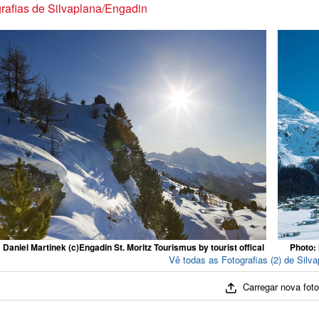
rafias de Silvaplana/Engadin
 Daniel Martinek (c)Engadin St. Moritz Tourismus by tourist offical
Photo: 
Vê todas as Fotografias (2) de Silv
Carregar nova fot