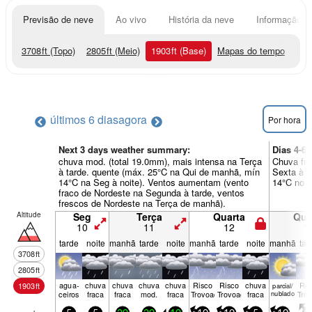
Previsão de neve
Ao vivo
História da neve
Informação do
3708
ft
(Topo)
2805
ft
(Meio)
1903
ft
(Base)
Mapas do tempo
últimos 6 dias
agora
Por hora
Next 3 days weather summary:
Dias 4-6
chuva mod. (total 19.0mm), mais intensa na Terça
Chuva fra
à tarde. quente (máx. 25°C na Qui de manhã, mín
Sexta à t
14°C na Seg à noite). Ventos aumentam (vento
14°C no S
fraco de Nordeste na Segunda à tarde, ventos
frescos de Nordeste na Terça de manhã).
Altitude
Seg
Terça
Quarta
Qui
10
11
12
1
tarde
noite
manhã
tarde
noite
manhã
tarde
noite
manhã
tar
3708
ft
2805
ft
agua­
chuva
chuva
chuva
chuva
Risco
Risco
chuva
Ris
1903
ft
parcial/
ceiros
fraca
fraca
mod.
fraca
Trovoada
Trovoada
fraca
nublado
Tro