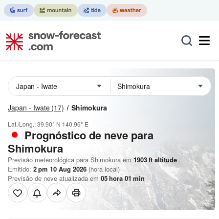
Japan - Iwate
(17)
Shimokura
Lat./Long.:
39.90° N
140.96° E
Prognóstico de neve para
Shimokura
Previsão meteorológica para Shimokura em
1903
ft
altitude
Emitido:
2 pm 10 Aug 2026
(hora local)
Previsão de neve atualizada em
05
hora
01
min