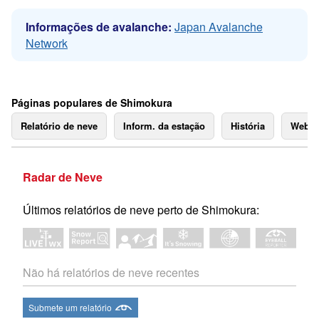
Informações de avalanche:
Japan Avalanche
Network
Páginas populares de Shimokura
Relatório de neve
Inform. da estação
História
Webc
Radar de Neve
Últimos relatórios de neve perto de Shimokura:
Não há relatórios de neve recentes
Submete um relatório