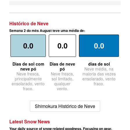
Histórico de Neve
Semana 2 do mês August teve uma média de:
0.0
0.0
0.0
Dias de sol com
Dias de neve
dias de sol
neve pó
pó
Neve média, na
Neve fresca,
Neve fresca,
maioria das vezes
principalmente
sol limitado,
ensolarado, vento
ensolarado, vento
qualquer
fraco.
fraco.
vento.
Shimokura Histórico de Neve