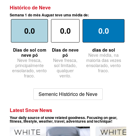
Histórico de Neve
Semana 1 do mês August teve uma média de:
0.0
0.0
0.0
Dias de sol com
Dias de neve
dias de sol
neve pó
pó
Neve média, na
Neve fresca,
Neve fresca,
maioria das vezes
principalmente
sol limitado,
ensolarado, vento
ensolarado, vento
qualquer
fraco.
fraco.
vento.
Semenic Histórico de Neve