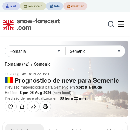
Romania
(42)
Semenic
Lat./Long.:
45.18° N
22.06° E
Prognóstico de neve para Semenic
Previsão meteorológica para Semenic em
5345
ft
altitude
Emitido:
8 pm 06 Aug 2026
(hora local)
Previsão de neve atualizada em
00
hora
22
min