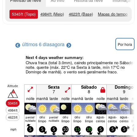
Previsão de neve
Ao vivo
História da neve
Informação do
5345
ft
(Topo)
4984
ft
(Meio)
4623
ft
(Base)
Mapas do tempo
últimos 6 dias
agora
Por hora
Next 4 days weather summary:
Chuva fraca (total 3.0mm), caindo principalmente no Sábado à
noite. quente (máx. 22°C na Sexta à tarde, mín 17°C no
Domingo de manhã). o vento será geralmente fraco.
Altitude
Sexta
Sábado
Domingo
7
8
9
noite
manhã
tarde
noite
manhã
tarde
noite
manhã
tarde
noi
5345
ft
4984
ft
céu
céu
céu
céu
agua­
agua­
agua­
cé
4623
ft
parcial/
parcial/
nublado
limpo
nublado
limpo
limpo
limpo
ceiros
ceiros
ceiros
lim
mph
5
5
5
10
15
10
5
5
5
5