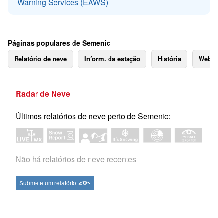
Warning Services (EAWS)
Páginas populares de Semenic
Relatório de neve
Inform. da estação
História
Webc
Radar de Neve
Últimos relatórios de neve perto de Semenic:
Não há relatórios de neve recentes
Submete um relatório