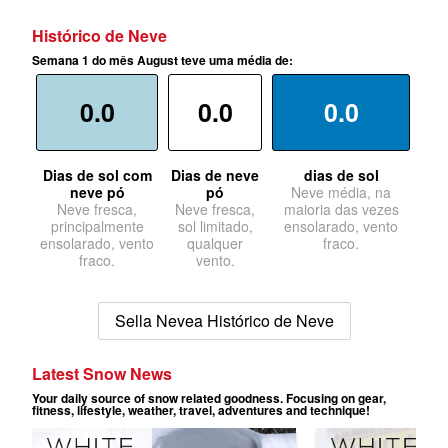
Histórico de Neve
Semana 1 do mês August teve uma média de:
0.0
0.0
0.0
Dias de sol com
Dias de neve
dias de sol
neve pó
pó
Neve média, na
Neve fresca,
Neve fresca,
maioria das vezes
principalmente
sol limitado,
ensolarado, vento
ensolarado, vento
qualquer
fraco.
fraco.
vento.
Sella Nevea Histórico de Neve