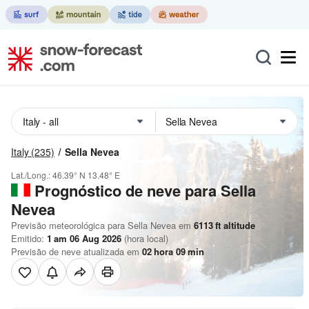
Italy
(235)
Sella Nevea
Lat./Long.:
46.39° N
13.48° E
Prognóstico de neve para Sella
Nevea
Previsão meteorológica para Sella Nevea em
6113
ft
altitude
Emitido:
1 am 06 Aug 2026
(hora local)
Previsão de neve atualizada em
02
hora
09
min