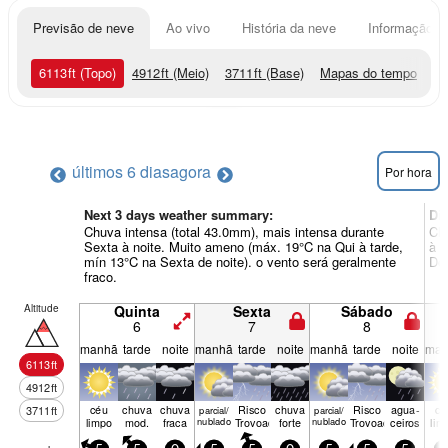
Previsão de neve
Ao vivo
História da neve
Informação do
6113
ft
(Topo)
4912
ft
(Meio)
3711
ft
(Base)
Mapas do tempo
últimos 6 dias
agora
Por hora
Next 3 days weather summary:
Di
Chuva intensa (total 43.0mm), mais intensa durante
Chu
Sexta à noite. Muito ameno (máx. 19°C na Qui à tarde,
à n
mín 13°C na Sexta de noite). o vento será geralmente
Dom
fraco.
Altitude
Quinta
Sexta
Sábado
6
7
8
manhã
tarde
noite
manhã
tarde
noite
manhã
tarde
noite
man
6113
ft
4912
ft
céu
chuva
chuva
Risco
chuva
Risco
agua­
cé
3711
ft
parcial/
parcial/
limpo
mod.
fraca
nublado
Trovoada
forte
nublado
Trovoada
ceiros
lim