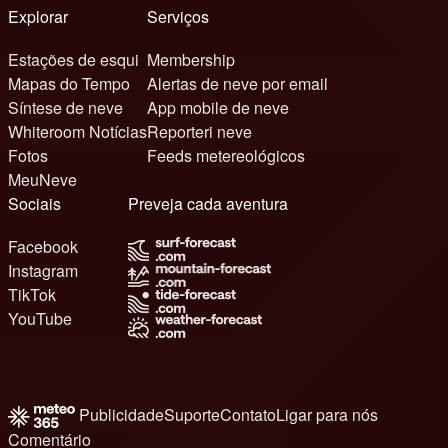
Explorar
Serviços
Estações de esqui
Membership
Mapas do Tempo
Alertas de neve por email
Síntese de neve
App mobile de neve
Whiteroom Notícias
Reporteri neve
Fotos
Feeds metereológicos
MeuNeve
Sociais
Preveja cada aventura
Facebook
Instagram
TikTok
YouTube
Publicidade
Suporte
Contato
Ligar para nós
Comentário