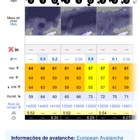
mph
5
5
0
5
5
0
5
5
5
5
Mapa de
neve
Mais
in
—
—
—
—
—
—
—
—
—
0.4
0.2
0.9
0.1
—
—
0.08
—
0.08
in
64
66
61
61
64
57
57
61
61
6
max
°
F
64
63
59
59
63
55
57
61
59
5
min
°
F
64
63
59
59
63
55
57
61
59
5
chill
°
F
59
64
60
65
66
73
72
70
71
6
Humid.
%
Nível de
14300
14400
14100
13500
13600
13300
13500
13600
13900
143
congel.
ft
5:52
—
—
5:52
—
—
5:54
—
—
5:
—
—
8:30
—
—
8:29
—
—
8:27
Informações de avalanche:
European Avalanche