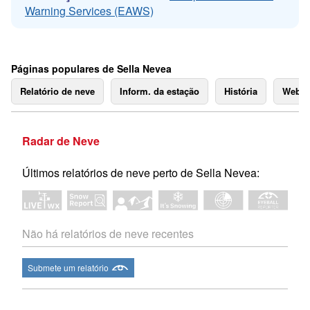
Warning Services (EAWS)
Páginas populares de Sella Nevea
Relatório de neve
Inform. da estação
História
Webc
Radar de Neve
Últimos relatórios de neve perto de Sella Nevea:
Não há relatórios de neve recentes
Submete um relatório