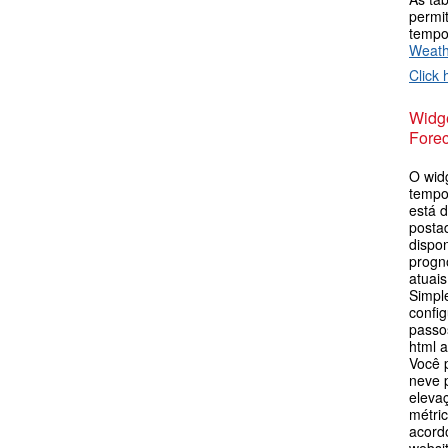
permi
tempo
Weat
Click 
Widge
Forec
O wid
tempo
está d
postad
dispo
progn
atuais
Simpl
config
passos
html 
Você 
neve p
eleva
métric
acord