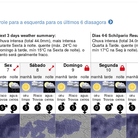
role para a esquerda para os últimos 6 dias
agora
ext 3 days weather summary:
Dias 4-6 Schilpario R
huva intensa (total 44.0mm), mais intensa
Chuva intensa (total 34.
urante Sexta à noite. quente (máx. 24°C no
Quarta à Tarde. quente (
omingo à tarde, mín 15°C na Sexta de noite). o
mín 17°C na Seg à noite).
ento será geralmente fraco.
Sex
Sábado
Domingo
Segunda
7
8
9
10
arde
noite
manhã
tarde
noite
manhã
tarde
noite
manhã
tarde
noite
manhã
isco
agua­
céu
Risco
agua­
céu
Risco
agua­
céu
Risco
agua­
céu
rovoada
ceiros
limpo
Trovoada
ceiros
limpo
Trovoada
ceiros
limpo
Trovoada
ceiros
limpo
5
5
5
5
5
5
5
5
0
5
5
5