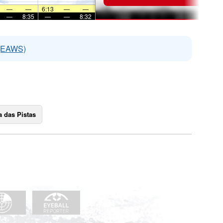
—
—
6:13
—
—
—
8:35
—
—
8:32
 (EAWS)
 das Pistas