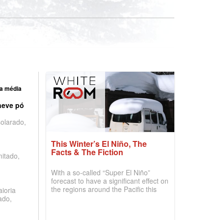
a média
neve pó
olarado,
This Winter’s El Niño, The
Facts & The Fiction
mitado,
With a so-called “Super El Niño”
forecast to have a significant effect on
the regions around the Pacific this
ioria
winter, the question skiers are asking
ado,
is simple: book now or wait, and
where are the best odds?