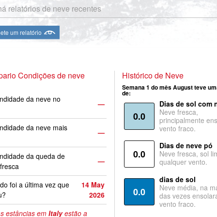
á relatórios de neve recentes
te um relatório
pario Condições de neve
Histórico de Neve
Semana 1 do mês August teve um
de:
ndidade da neve no
—
Dias de sol com 
Neve fresca,
0.0
principalmente ens
ndidade da neve mais
vento fraco.
—
Dias de neve pó
0.0
Neve fresca, sol li
undidade da queda de
—
qualquer vento.
fresca
dias de sol
o foi a última vez que
14 May
Neve média, na ma
0.0
u?
2026
das vezes ensolar
vento fraco.
s estâncias em
Italy
estão a