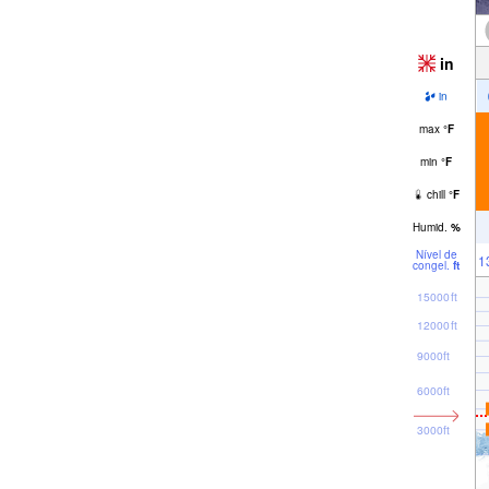
in
in
max
°
F
min
°
F
chill
°
F
Humid.
%
Nível de
1
congel.
ft
15000ft
12000ft
9000ft
6000ft
3000ft