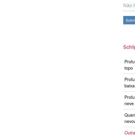
Não h
Subme
Schil
Profu
topo
Profu
baixa
Prof
neve 
Quand
nevo
Outra