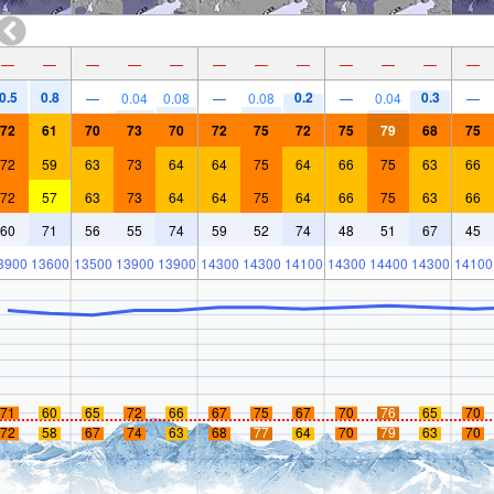
—
—
—
—
—
—
—
—
—
—
—
—
0.5
0.8
0.2
0.3
—
0.04
0.08
—
0.08
—
0.04
—
72
61
70
73
70
72
75
72
75
79
68
75
72
59
63
73
64
64
75
64
66
75
63
66
72
57
63
73
64
64
75
64
66
75
63
66
60
71
56
55
74
59
52
74
48
51
67
45
3900
13600
13500
13900
13900
14300
14300
14100
14300
14400
14300
14100
71
60
65
72
66
67
75
67
70
76
65
70
72
58
67
74
63
68
77
64
70
79
63
70