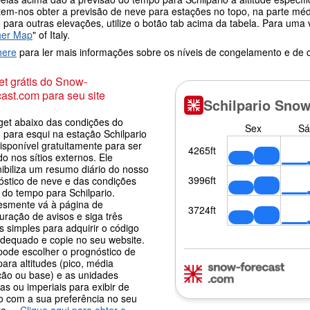
tem-nos obter a previsão de neve para estações no topo, na parte médi
 para outras elevações, utilize o botão tab acima da tabela. Para um
her Map
" of Italy.
here
para ler mais informações sobre os níveis de congelamento e de
t grátis do Snow-
ast.com para seu site
get abaixo das condições do
 para esqui na estação Schilpario
isponível gratuitamente para ser
o nos sítios externos. Ele
nibiliza um resumo diário do nosso
óstico de neve e das condições
 do tempo para Schilpario.
esmente vá à página de
uração de avisos e siga três
 simples para adquirir o código
adequado e copie no seu website.
pode escolher o prognóstico de
ara altitudes (pico, média
ção ou base) e as unidades
as ou imperiais para exibir de
o com a sua preferência no seu