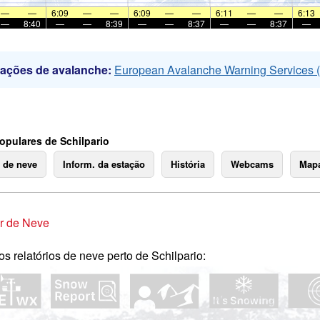
—
—
6:09
—
—
6:09
—
—
6:11
—
—
6:13
—
8:40
—
—
8:39
—
—
8:37
—
—
8:37
—
mações de avalanche:
European Avalanche Warning Services
opulares de Schilpario
o de neve
Inform. da estação
História
Webcams
Mapa
r de Neve
os relatórios de neve perto de Schilpario: