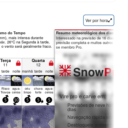
Ver por hora
esumo do Tempo
Resumo meteorológico dos dias 7-16:
0mm), mais intensa durante
Interessado na previsão de 16 dias? Desbl
máx. 26°C na Segunda à tarde,
previsão completa e muitos outros recursos
 o vento será geralmente fraco.
se membro Pro.
Terça
Quarta
11
12
Snow
Pro
tarde
noite
manhã
tarde
noite
Risco
agua­
céu
chuva
agua­
Trovoada
ceiros
limpo
forte
ceiros
Vire pro e carve em:
5
10
5
5
5
Previsões de neve horárias e
dias
Navegação rápida sem anúnc
Desbloqueie acesso complet