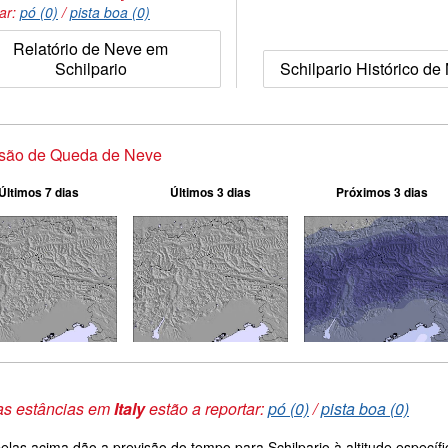
tar:
pó (0)
/
pista boa (0)
Relatório de Neve em
Schilpario
Schilpario Histórico de
isão de Queda de Neve
Últimos 7 dias
Últimos 3 dias
Próximos 3 dias
as estâncias em
Italy
estão a reportar:
pó (0)
/
pista boa (0)
belas acima dão a previsão do tempo para Schilpario à altitude especí