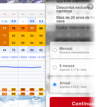
app e no site
Descontos exclusivos para
membros
—
—
—
—
—
Mais de 20 anos de histórico 
neve
0.3
0.5
0.2
0.08
—
Dados históricos de neve
77
70
73
77
66
77
63
66
64
66
77
63
66
64
66
Mensal
7
44
75
48
84
62
Renova mensalmente
14300
13900
13900
13800
14100
6 meses
24
Apenas 4.17 $ / mês
Anual
29
Apenas 2.50 $ / mês
77
66
68
69
65
79
64
70
70
60
Continuar