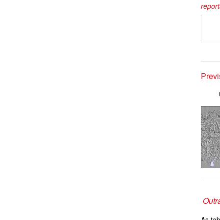
repor
Prev
Outr
As ta