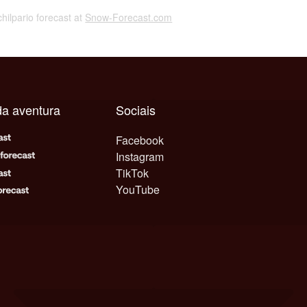
chilpario forecast at
Snow-Forecast.com
da aventura
Sociais
Facebook
Instagram
TikTok
YouTube