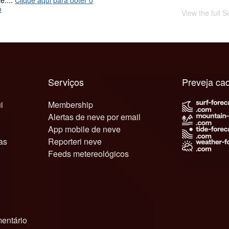
e....
Clique aqui para obter o
o
View the full S
Serviços
Preveja ca
i
Membership
Alertas de neve por email
App mobile de neve
as
Reporteri neve
Feeds metereológicos
entário