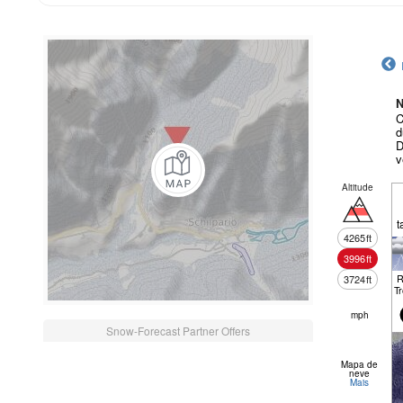
N
C
d
D
v
Altitude
t
4265
ft
3996
ft
R
3724
ft
T
mph
Snow-Forecast Partner Offers
Mapa de
neve
Mais