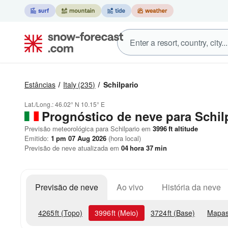
Estâncias
Italy
(235)
Schilpario
Lat./Long.:
46.02° N
10.15° E
Prognóstico de neve para Schil
Previsão meteorológica para Schilpario em
3996
ft
altitude
Emitido:
1 pm 07 Aug 2026
(hora local)
Previsão de neve atualizada em
04
hora
37
min
Previsão de neve
Ao vivo
História da neve
4265
ft
(Topo)
3996
ft
(Meio)
3724
ft
(Base)
Mapas