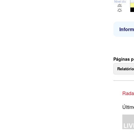
Nível do mar
Infor
Páginas p
Relatóri
Rada
Últim