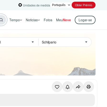
Obter Prémio
Unidades de medida
Tempo
Noticias
Fotos
Meu
Neve
Logar-se