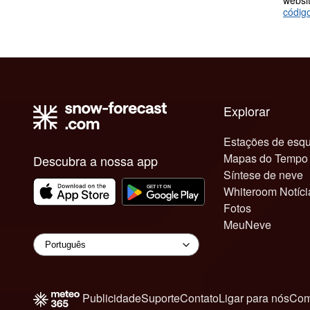
websit
códig
Explorar
Estações de esqu
Mapas do Tempo
Descubra a nossa app
Síntese de neve
Whiteroom Notíci
Fotos
MeuNeve
Publicidade
Suporte
Contato
Ligar para nós
Com