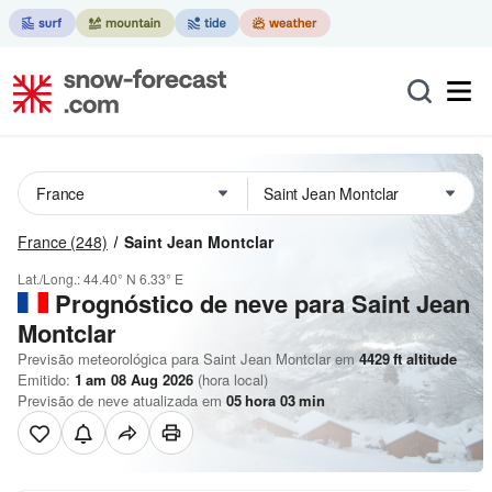
France
(248)
Saint Jean Montclar
Lat./Long.:
44.40° N
6.33° E
Prognóstico de neve para Saint Jean
Montclar
Previsão meteorológica para Saint Jean Montclar em
4429
ft
altitude
Emitido:
1 am 08 Aug 2026
(hora local)
Previsão de neve atualizada em
05
hora
03
min