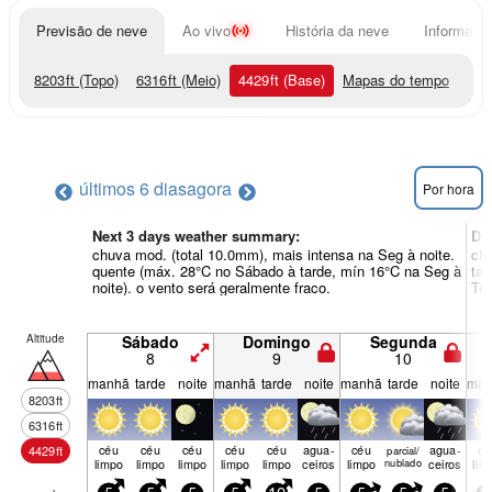
Previsão de neve
Ao vivo
História da neve
Informação
8203
ft
(Topo)
6316
ft
(Meio)
4429
ft
(Base)
Mapas do tempo
últimos 6 dias
agora
Por hora
Next 3 days weather summary:
Di
chuva mod. (total 10.0mm), mais intensa na Seg à noite.
chu
quente (máx. 28°C no Sábado à tarde, mín 16°C na Seg à
tar
noite). o vento será geralmente fraco.
Ter
Altitude
Sábado
Domingo
Segunda
8
9
10
manhã
tarde
noite
manhã
tarde
noite
manhã
tarde
noite
man
8203
ft
6316
ft
céu
céu
céu
céu
céu
agua­
céu
agua­
cé
4429
ft
parcial/
limpo
limpo
limpo
limpo
limpo
ceiros
limpo
nublado
ceiros
lim