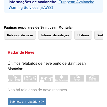
Informações de avalanche:
European Avalanche
Warning Services (EAWS)
Páginas populares de Saint Jean Montclar
Relatório de neve
Inform. da estação
História
Webc
Radar de Neve
Últimos relatórios de neve perto de Saint Jean
Montclar:
Não há relatórios de neve recentes
Submete um relatório