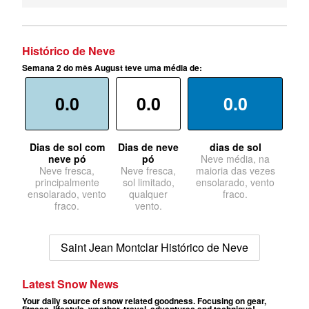
Histórico de Neve
Semana 2 do mês August teve uma média de:
0.0
0.0
0.0
Dias de sol com
Dias de neve
dias de sol
neve pó
pó
Neve média, na
Neve fresca,
Neve fresca,
maioria das vezes
principalmente
sol limitado,
ensolarado, vento
ensolarado, vento
qualquer
fraco.
fraco.
vento.
Saint Jean Montclar Histórico de Neve