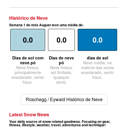
Histórico de Neve
Semana 1 do mês August teve uma média de:
0.0
0.0
0.0
Dias de sol com
Dias de neve
dias de sol
neve pó
pó
Neve média, na
Neve fresca,
Neve fresca,
maioria das vezes
principalmente
sol limitado,
ensolarado, vento
ensolarado, vento
qualquer
fraco.
fraco.
vento.
Rüschegg / Eywald Histórico de Neve