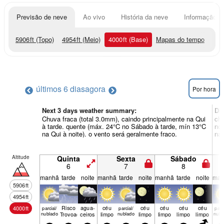
Previsão de neve
Ao vivo
História da neve
Informação do
5906
ft
(Topo)
4954
ft
(Meio)
4000
ft
(Base)
Mapas do tempo
últimos 6 dias
agora
Por hora
Next 3 days weather summary:
Di
Chuva fraca (total 3.0mm), caindo principalmente na Qui
chu
à tarde. quente (máx. 24°C no Sábado à tarde, mín 13°C
noi
na Qui à noite). o vento será geralmente fraco.
na 
Altitude
Quinta
Sexta
Sábado
6
7
8
manhã
tarde
noite
manhã
tarde
noite
manhã
tarde
noite
man
5906
ft
4954
ft
Risco
agua­
céu
céu
céu
céu
céu
4000
ft
parcial/
parcial/
parci
nublado
Trovoada
ceiros
limpo
nublado
limpo
limpo
limpo
limpo
nubl