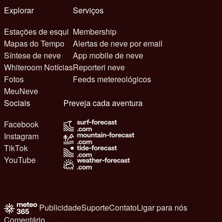
Explorar
Serviços
Estações de esqui
Membership
Mapas do Tempo
Alertas de neve por email
Síntese de neve
App mobile de neve
Whiteroom Notícias
Reporteri neve
Fotos
Feeds metereológicos
MeuNeve
Sociais
Preveja cada aventura
Facebook
Instagram
TikTok
YouTube
Publicidade
Suporte
Contato
Ligar para nós
Comentário