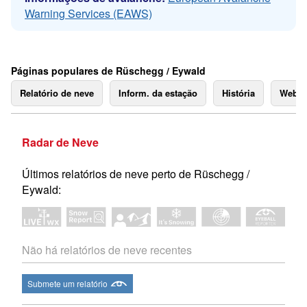
Warning Services (EAWS)
Páginas populares de Rüschegg / Eywald
Relatório de neve
Inform. da estação
História
Webc
Radar de Neve
Últimos relatórios de neve perto de Rüschegg /
Eywald:
Não há relatórios de neve recentes
Submete um relatório