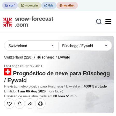
Switzerland
(228)
Rüschegg / Eywald
Lat./Long.:
46.78° N
7.40° E
Prognóstico de neve para Rüschegg
/ Eywald
Previsão meteorológica para Ruschegg / Eywald em
4000
ft
altitude
Emitido:
1 am 06 Aug 2026
(hora local)
Previsão de neve atualizada em
00
hora
51
min