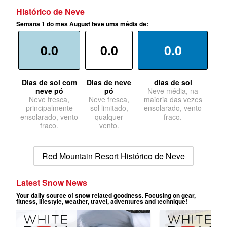
Histórico de Neve
Semana 1 do mês August teve uma média de:
0.0
0.0
0.0
Dias de sol com
Dias de neve
dias de sol
neve pó
pó
Neve média, na
Neve fresca,
Neve fresca,
maioria das vezes
principalmente
sol limitado,
ensolarado, vento
ensolarado, vento
qualquer
fraco.
fraco.
vento.
Red Mountain Resort Histórico de Neve