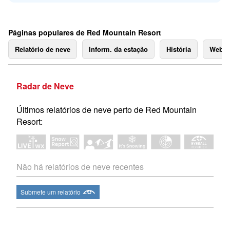
Páginas populares de Red Mountain Resort
Relatório de neve
Inform. da estação
História
Webc
Radar de Neve
Últimos relatórios de neve perto de Red Mountain
Resort:
Não há relatórios de neve recentes
Submete um relatório