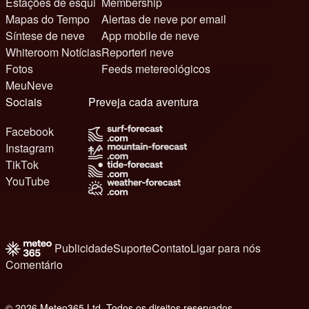
Estações de esqui
Membership
Mapas do Tempo
Alertas de neve por email
Síntese de neve
App mobile de neve
Whiteroom Notícias
Reporteri neve
Fotos
Feeds metereológicos
MeuNeve
Sociais
Preveja cada aventura
Facebook
Instagram
TikTok
YouTube
Publicidade
Suporte
Contato
Ligar para nós
Comentário
© 2026 Meteo365 Ltd. Todos os direitos reservados
8