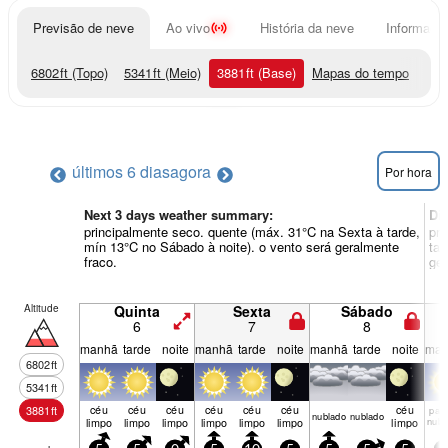
Previsão de neve
Ao vivo
História da neve
Informação
6802
ft
(Topo)
5341
ft
(Meio)
3881
ft
(Base)
Mapas do tempo
últimos 6 dias
agora
Por hora
Next 3 days weather summary:
Di
principalmente seco. quente (máx. 31°C na Sexta à tarde,
pri
mín 13°C no Sábado à noite). o vento será geralmente
tar
fraco.
ger
Altitude
Quinta
Sexta
Sábado
6
7
8
manhã
tarde
noite
manhã
tarde
noite
manhã
tarde
noite
man
6802
ft
5341
ft
céu
céu
céu
céu
céu
céu
céu
3881
ft
parci
nubl­ado
nubl­ado
limpo
limpo
limpo
limpo
limpo
limpo
limpo
nubl