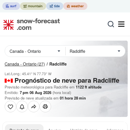
Canada - Ontario
(27)
Radcliffe
Lat./Long.:
45.41° N
77.73° W
Prognóstico de neve para Radcliffe
Previsão meteorológica para Radcliffe em
1122
ft
altitude
Emitido:
7 pm 06 Aug 2026
(hora local)
Previsão de neve atualizada em
01
hora
28
min