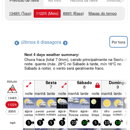
Previsão de neve
Ao vivo
História da neve
Informação do
1348
ft
(Topo)
1122
ft
(Meio)
899
ft
(Base)
Mapas do tempo
últimos 6 dias
agora
Por hora
Next 4 days weather summary:
Chuva fraca (total 7.0mm), caindo principalmente na Sexta de
noite. quente (máx. 29°C no Sábado à tarde, mín 16°C no
Sábado à noite). o vento será geralmente fraco.
Altitude
Sexta
Sábado
Domingo
7
8
9
noite
manhã
tarde
noite
manhã
tarde
noite
manhã
tarde
noi
1348
ft
1122
ft
agua­
agua­
Risco
agua­
céu
céu
agu
899
ft
parcial/
parcial/
parcial/
ceiros
nublado
nublado
ceiros
Trovoada
ceiros
limpo
limpo
nublado
cei
mph
5
5
5
5
10
10
5
10
10
5