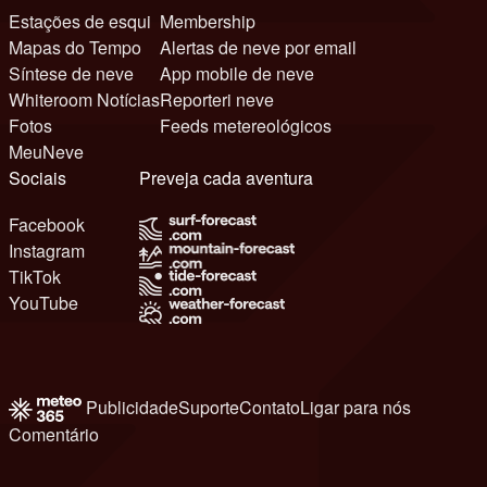
Estações de esqui
Membership
Mapas do Tempo
Alertas de neve por email
Síntese de neve
App mobile de neve
Whiteroom Notícias
Reporteri neve
Fotos
Feeds metereológicos
MeuNeve
Sociais
Preveja cada aventura
Facebook
Instagram
TikTok
YouTube
Publicidade
Suporte
Contato
Ligar para nós
Comentário