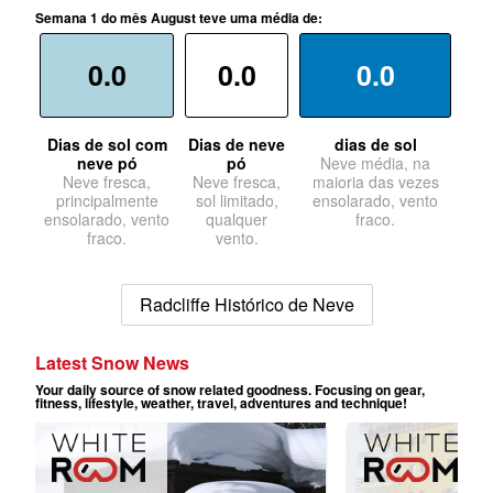
Semana 1 do mês August teve uma média de:
0.0
0.0
0.0
Dias de sol com
Dias de neve
dias de sol
neve pó
pó
Neve média, na
Neve fresca,
Neve fresca,
maioria das vezes
principalmente
sol limitado,
ensolarado, vento
ensolarado, vento
qualquer
fraco.
fraco.
vento.
Radcliffe Histórico de Neve