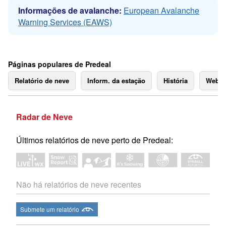
Informações de avalanche:
European Avalanche
Warning Services (EAWS)
Páginas populares de Predeal
Relatório de neve
Inform. da estação
História
Webc
Radar de Neve
Últimos relatórios de neve perto de Predeal:
Não há relatórios de neve recentes
Submete um relatório