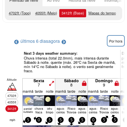
Previsão de neve
Ao vivo
História da neve
Informação do
4702
ft
(Topo)
4055
ft
(Meio)
3412
ft
(Base)
Mapas do tempo
últimos 6 dias
agora
Por hora
Next 3 days weather summary:
Di
Chuva intensa (total 22.0mm), mais intensa durante
pri
Sábado à noite. quente (máx. 26°C na Sexta de manhã,
mín
mín 14°C no Sábado à noite). o vento será geralmente
fra
fraco.
Altitude
Sexta
Sábado
Domingo
7
8
9
manhã
tarde
noite
manhã
tarde
noite
manhã
tarde
noite
man
4702
ft
4055
ft
chuva
céu
agua­
Risco
agua­
agua­
Risco
agua­
cé
3412
ft
parcial/
nublado
fraca
limpo
ceiros
Trovoada
ceiros
ceiros
Trovoada
ceiros
lim
mph
5
0
5
5
5
5
0
5
5
5