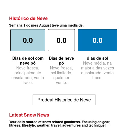
Histórico de Neve
Semana 1 do mês August teve uma média de:
0.0
0.0
0.0
Dias de sol com
Dias de neve
dias de sol
neve pó
pó
Neve média, na
Neve fresca,
Neve fresca,
maioria das vezes
principalmente
sol limitado,
ensolarado, vento
ensolarado, vento
qualquer
fraco.
fraco.
vento.
Predeal Histórico de Neve