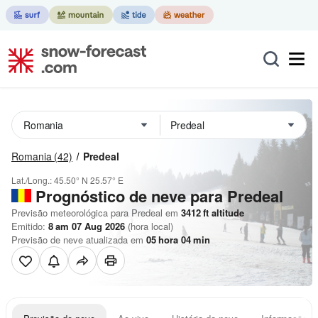
Romania
(42)
Predeal
Lat./Long.:
45.50° N
25.57° E
Prognóstico de neve para Predeal
Previsão meteorológica para Predeal em
3412
ft
altitude
Emitido:
8 am 07 Aug 2026
(hora local)
Previsão de neve atualizada em
05
hora
04
min