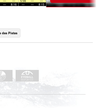
—
—
5:56
—
—
—
8:16
—
—
8:15
 das Pistas