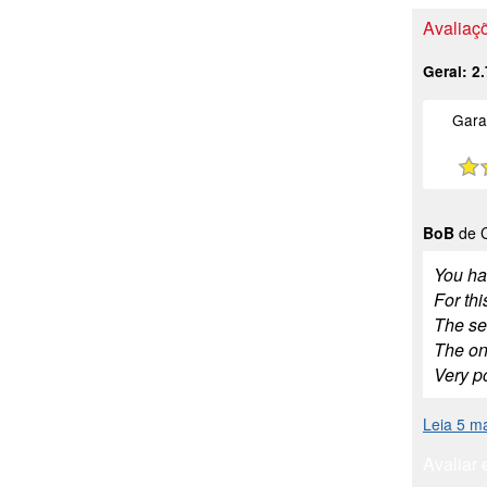
Avaliaçõ
Geral:
2.
Gara
BoB
de C
You hav
For thi
The ser
The onl
Very p
Leia 5 m
Avaliar 