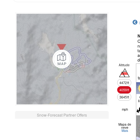
N
C
n
t
a
d
Altitude
t
4472
ft
4059
ft
3645
ft
l
mph
Snow-Forecast Partner Offers
Mapa de
neve
Mais