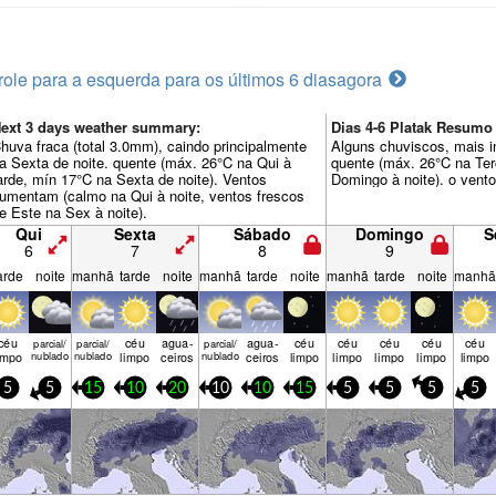
role para a esquerda para os últimos 6 dias
agora
ext 3 days weather summary:
Dias 4-6 Platak Resum
huva fraca (total 3.0mm), caindo principalmente
Alguns chuviscos, mais i
a Sexta de noite. quente (máx. 26°C na Qui à
quente (máx. 26°C na Ter
arde, mín 17°C na Sexta de noite). Ventos
Domingo à noite). o vento
umentam (calmo na Qui à noite, ventos frescos
e Este na Sex à noite).
Qui
Sexta
Sábado
Domingo
S
6
7
8
9
arde
noite
manhã
tarde
noite
manhã
tarde
noite
manhã
tarde
noite
manhã
céu
céu
agua­
agua­
céu
céu
céu
céu
céu
parcial/
parcial/
parcial/
impo
nublado
nublado
limpo
ceiros
nublado
ceiros
limpo
limpo
limpo
limpo
limpo
5
5
15
10
20
10
10
15
5
5
5
5