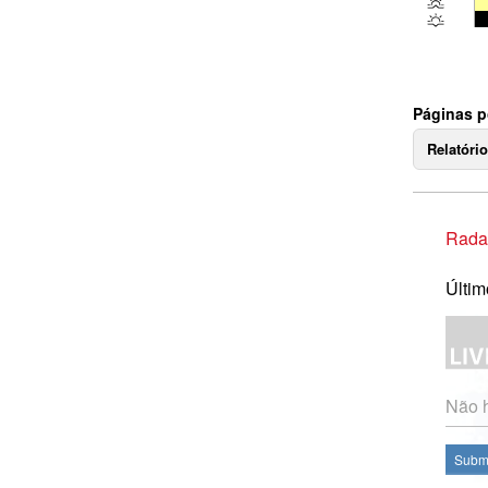
Páginas p
Relatóri
Rada
Últim
Não h
Subme