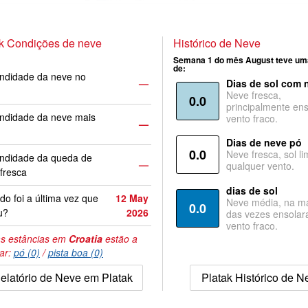
k Condições de neve
Histórico de Neve
Semana 1 do mês August teve um
de:
ndidade da neve no
—
Dias de sol com 
Neve fresca,
0.0
principalmente ens
ndidade da neve mais
vento fraco.
—
Dias de neve pó
0.0
Neve fresca, sol li
undidade da queda de
—
qualquer vento.
fresca
dias de sol
o foi a última vez que
12 May
Neve média, na ma
0.0
u?
2026
das vezes ensolar
vento fraco.
s estâncias em
Croatia
estão a
tar:
pó (0)
/
pista boa (0)
elatório de Neve em Platak
Platak Histórico de N