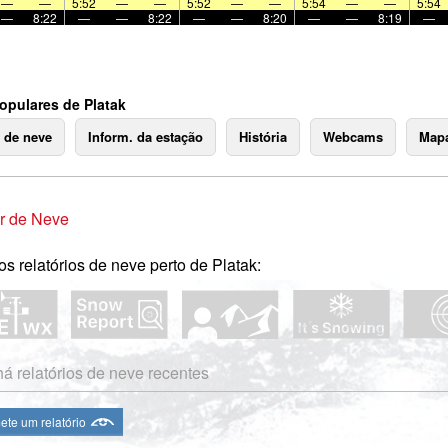
—
—
5:52
—
—
5:52
—
—
5:54
—
—
5:54
—
8:22
—
—
8:22
—
—
8:20
—
—
8:19
—
opulares de Platak
o de neve
Inform. da estação
História
Webcams
Mapa
r de Neve
os relatórios de neve perto de Platak:
á relatórios de neve recentes
te um relatório