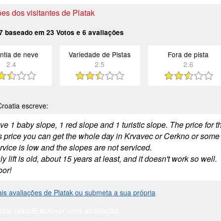
es dos visitantes de Platak
7
baseado em
23
Votos e
6
avaliações
ntia de neve
Variedade de Pistas
Fora de pista
2.4
2.5
2.6
roatia escreve:
e 1 baby slope, 1 red slope and 1 turistic slope. The price for 
s price you can get the whole day in Krvavec or Cerkno or some o
vice is low and the slopes are not serviced.
y lift is old, about 15 years at least, and it doesn't work so well.
oor!
ais avaliações de Platak ou submeta a sua própria
este resort
Escrever uma avaliação