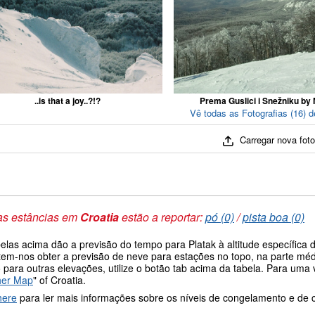
..is that a joy..?!?
Prema Guslici i Snežniku by 
Vê todas as Fotografias (16) d
Carregar nova fot
as estâncias em
Croatia
estão a reportar:
pó (0)
/
pista boa (0)
belas acima dão a previsão do tempo para Platak à altitude específic
tem-nos obter a previsão de neve para estações no topo, na parte médi
 para outras elevações, utilize o botão tab acima da tabela. Para um
her Map
" of Croatia.
here
para ler mais informações sobre os níveis de congelamento e de