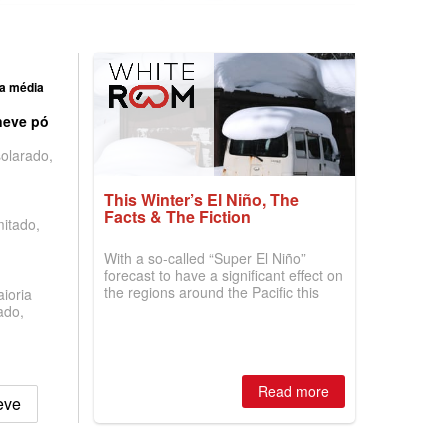
a média
neve pó
olarado,
This Winter’s El Niño, The
Facts & The Fiction
mitado,
With a so-called “Super El Niño”
forecast to have a significant effect on
the regions around the Pacific this
ioria
winter, the question skiers are asking
ado,
is simple: book now or wait, and
where are the best odds?
Read more
eve