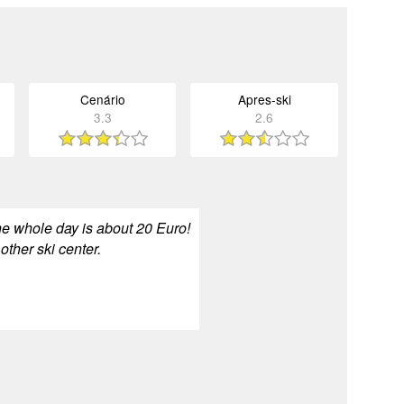
Cenário
Apres-ski
3.3
2.6
the whole day is about 20 Euro!
ther ski center.