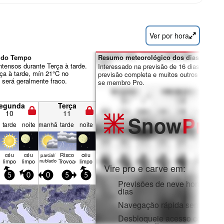
Ver por hora
o do Tempo
Resumo meteorológico dos dias 7-16:
ntensos durante Terça à tarde.
Interessado na previsão de 16 dias? Desbl
ça à tarde, mín 21°C no
previsão completa e muitos outros recursos
 será geralmente fraco.
se membro Pro.
egunda
Terça
10
11
Snow
Pro
tarde
noite
manhã
tarde
noite
céu
céu
Risco
céu
parcial/
limpo
limpo
nublado
Trovoada
limpo
Vire pro e carve em:
5
0
0
5
5
Previsões de neve horárias e
dias
Navegação rápida sem anúnc
Desbloqueie acesso complet