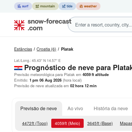
Estâncias
Croatia
(6)
Platak
Lat./Long.:
45.43° N
14.57° E
Prognóstico de neve para Plata
Previsão meteorológica para Platak em
4059
ft
altitude
Emitido:
1 pm 06 Aug 2026
(hora local)
Previsão de neve atualizada em
02
hora
12
min
Previsão de neve
Ao vivo
História da neve
4472
ft
(Topo)
4059
ft
(Meio)
3645
ft
(Base)
Mapas