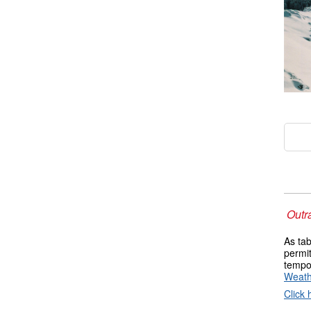
Outr
As ta
permi
tempo
Weat
Click 