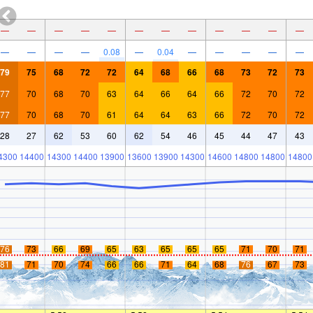
—
—
—
—
—
—
—
—
—
—
—
—
—
—
—
—
0.08
—
0.04
—
—
—
—
—
79
75
68
72
72
64
68
66
68
73
72
73
77
70
68
70
63
64
66
64
66
72
70
72
77
70
68
70
61
64
64
63
66
72
70
72
28
27
62
53
60
62
54
46
45
44
47
43
4300
14400
14300
14400
13900
13600
13900
14300
14600
14800
14800
14800
76
73
66
69
65
63
65
65
65
71
70
71
81
71
70
74
66
66
71
64
68
76
67
73