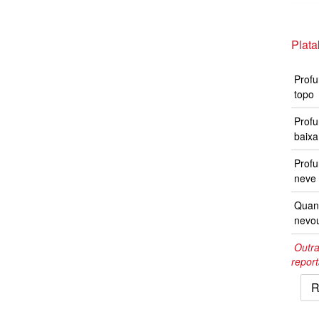
Plata
Profu
topo
Profu
baixa
Prof
neve 
Quand
nevo
Outra
repor
R