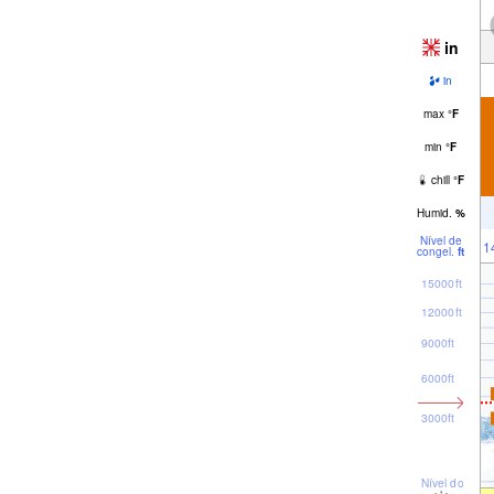
in
in
max
°
F
min
°
F
chill
°
F
Humid.
%
Nível de
1
congel.
ft
15000ft
12000ft
9000ft
6000ft
3000ft
Nível do mar