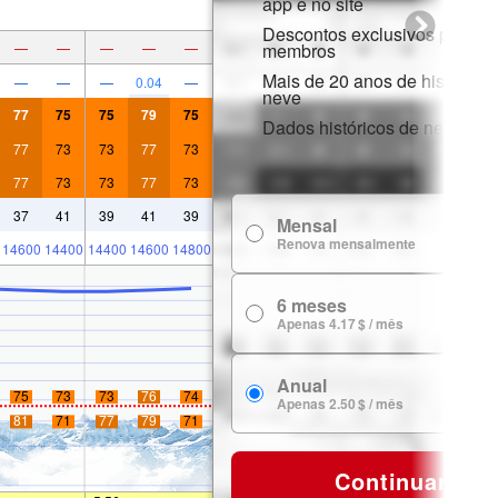
app e no site
Descontos exclusivos para
—
—
—
—
—
membros
Mais de 20 anos de histórico 
—
—
—
0.04
—
neve
77
75
75
79
75
Dados históricos de neve
77
73
73
77
73
77
73
73
77
73
37
41
39
41
39
Mensal
7
Renova mensalmente
14600
14400
14400
14600
14800
6 meses
24
Apenas 4.17 $ / mês
Anual
29
75
73
73
76
74
Apenas 2.50 $ / mês
81
71
77
79
71
Continuar