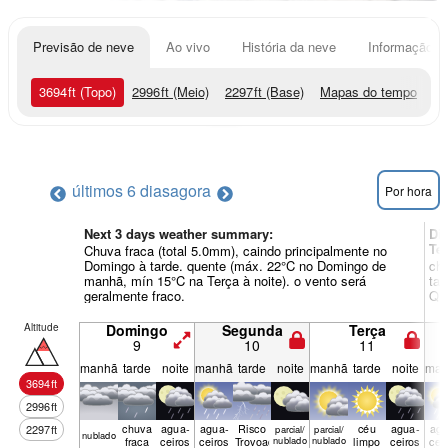
Previsão de neve
Ao vivo
História da neve
Informação do
3694
ft
(Topo)
2996
ft
(Meio)
2297
ft
(Base)
Mapas do tempo
últimos 6 dias
agora
Por hora
Next 3 days weather summary:
Di
Te
Chuva fraca (total 5.0mm), caindo principalmente no
Domingo à tarde. quente (máx. 22°C no Domingo de
chu
manhã, mín 15°C na Terça à noite). o vento será
tar
geralmente fraco.
Qua
Altitude
Domingo
Segunda
Terça
9
10
11
manhã
tarde
noite
manhã
tarde
noite
manhã
tarde
noite
man
3694
ft
2996
ft
chuva
agua­
agua­
Risco
céu
agua­
agu
2297
ft
parcial/
parcial/
nubl­ado
fraca
ceiros
ceiros
Trovoada
nublado
nublado
limpo
ceiros
cei