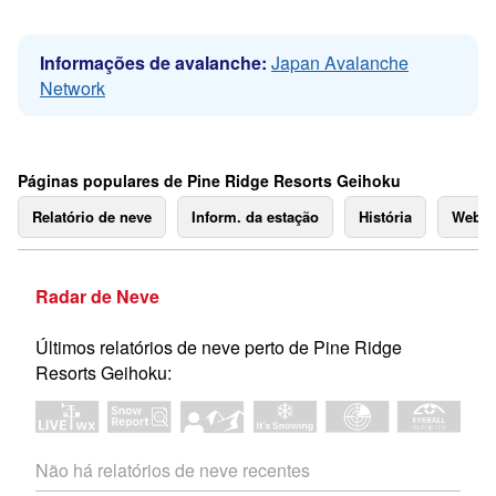
Informações de avalanche:
Japan Avalanche
Network
Páginas populares de Pine Ridge Resorts Geihoku
Relatório de neve
Inform. da estação
História
Webc
Radar de Neve
Últimos relatórios de neve perto de Pine Ridge
Resorts Geihoku:
Não há relatórios de neve recentes