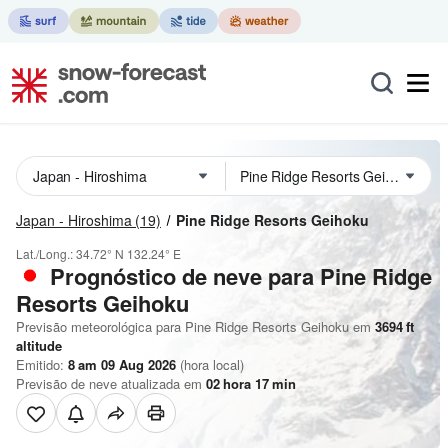
Japan - Hiroshima
(19)
Pine Ridge Resorts Geihoku
Lat./Long.:
34.72° N
132.24° E
Prognóstico de neve para Pine Ridge
Resorts Geihoku
Previsão meteorológica para Pine Ridge Resorts Geihoku em
3694
ft
altitude
Emitido:
8 am 09 Aug 2026
(hora local)
Previsão de neve atualizada em
02
hora
17
min