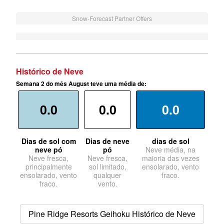
Snow-Forecast Partner Offers
Histórico de Neve
Semana 2 do mês August teve uma média de:
0.0
0.0
0.0
Dias de sol com
Dias de neve
dias de sol
neve pó
pó
Neve média, na
Neve fresca,
Neve fresca,
maioria das vezes
principalmente
sol limitado,
ensolarado, vento
ensolarado, vento
qualquer
fraco.
fraco.
vento.
Pine Ridge Resorts Geihoku Histórico de Neve