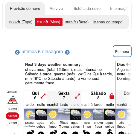
Previsão de neve
Ao vivo
História da neve
Informação do
6382
ft
(Topo)
5105
ft
(Meio)
3829
ft
(Base)
Mapas do tempo
últimos 6 dias
agora
Por hora
Next 3 days weather summary:
Dias 4-6
chuva mod. (total 12.0mm), mais intensa no
Alguns ch
Sábado à tarde. quente (máx. 24°C na Qui à tarde,
noite. qu
mín 19°C no Sábado à tarde). o vento será
Domingo à
geralmente fraco.
Altitude
Qui
Sexta
Sábado
Dom
6
7
8
9
tarde
noite
manhã
tarde
noite
manhã
tarde
noite
manhã
tar
6382
ft
5105
ft
agua­
céu
Risco
agua­
céu
chuva
agua­
céu
3829
ft
parcial/
nubl
nublado
ceiros
limpo
Trovoada
ceiros
limpo
fraca
ceiros
limpo