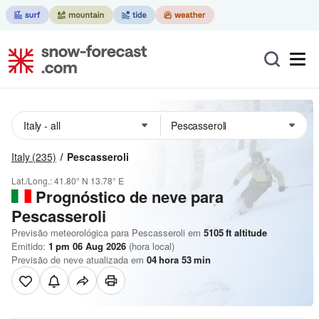
Italy
(235)
Pescasseroli
Lat./Long.:
41.80° N
13.78° E
Prognóstico de neve para
Pescasseroli
Previsão meteorológica para Pescasseroli em
5105
ft
altitude
Emitido:
1 pm 06 Aug 2026
(hora local)
Previsão de neve atualizada em
04
hora
53
min