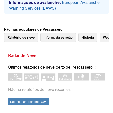
Informações de avalanche:
European Avalanche
Warning Services (EAWS)
Páginas populares de Pescasseroli
Relatório de neve
Inform. da estação
História
Webc
Radar de Neve
Últimos relatórios de neve perto de Pescasseroli:
Não há relatórios de neve recentes
Submete um relatório