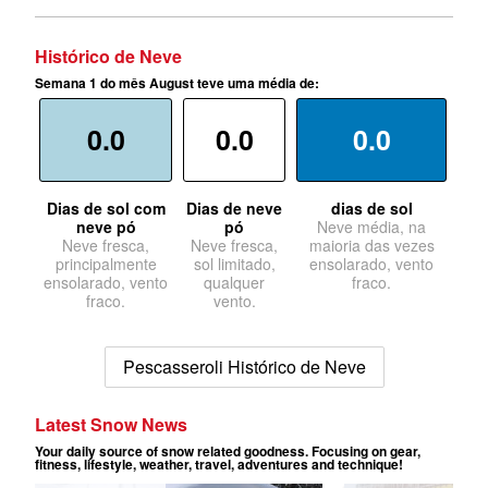
Histórico de Neve
Semana 1 do mês August teve uma média de:
0.0
0.0
0.0
Dias de sol com
Dias de neve
dias de sol
neve pó
pó
Neve média, na
Neve fresca,
Neve fresca,
maioria das vezes
principalmente
sol limitado,
ensolarado, vento
ensolarado, vento
qualquer
fraco.
fraco.
vento.
Pescasseroli Histórico de Neve