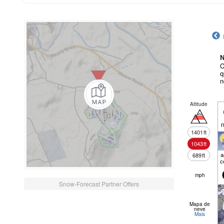
N
C
q
n
Altitude
n
1401
ft
1043
ft
a
689
ft
c
mph
Snow-Forecast Partner Offers
Mapa de
neve
Mais