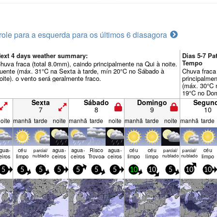
role para a esquerda para os últimos 6 dias
agora
ext 4 days weather summary:
Dias 5-7 P
Tempo
huva fraca (total 8.0mm), caindo principalmente na Qui à noite.
uente (máx. 31°C na Sexta à tarde, mín 20°C no Sábado à
Chuva fraca 
oite). o vento será geralmente fraco.
principalmen
(máx. 30°C 
19°C no Dom
será geralme
Sexta
Sábado
Domingo
Segun
7
8
9
10
oite
manhã
tarde
noite
manhã
tarde
noite
manhã
tarde
noite
manhã
tarde
gua­
céu
agua­
agua­
Risco
agua­
céu
céu
céu
parcial/
parcial/
parcial/
eiros
limpo
nublado
ceiros
ceiros
Trovoada
ceiros
limpo
limpo
nublado
nublado
limpo
5
5
5
5
5
5
5
10
10
5
10
10