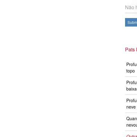
Não h
Subme
Pats
Profu
topo
Profu
baixa
Prof
neve 
Quand
nevo
Outra