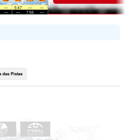
—
5:47
—
—
—
—
7:55
—
 das Pistas