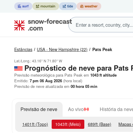
Estâncias
USA - New Hampshire
(22)
Pats Peak
Lat./Long.:
43.16° N
71.80° W
Prognóstico de neve para Pats 
Previsão meteorológica para Pats Peak em
1043
ft
altitude
Emitido:
7 pm 06 Aug 2026
(hora local)
Previsão de neve atualizada em
00
hora
05
min
Previsão de neve
Ao vivo
História da nev
1401
ft
(Topo)
1043
ft
(Meio)
689
ft
(Base)
Mapas 