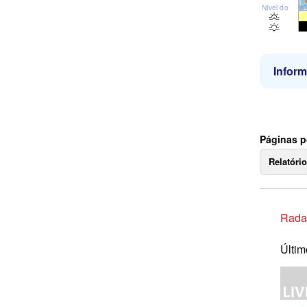
Nível do mar
Infor
Páginas p
Relatóri
Rada
Últim