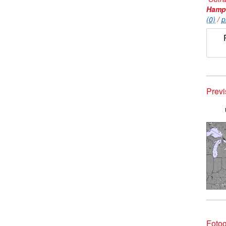
Hamp
(0)
/
p
Prev
Fotog