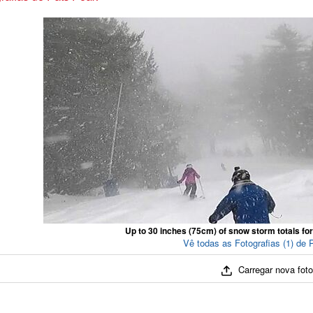
Up to 30 inches (75cm) of snow storm totals fo
Vê todas as Fotografias (1) de
Carregar nova fot