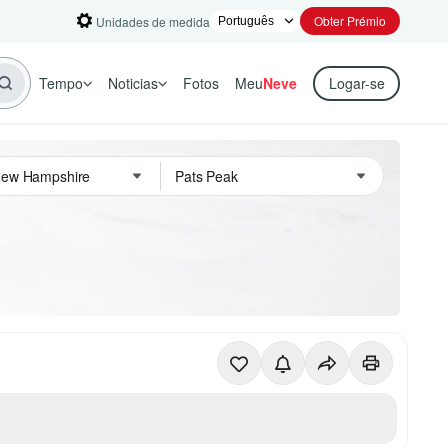
Obter Prémio
Unidades de medida
Tempo
Noticias
Fotos
Meu
Neve
Logar-se