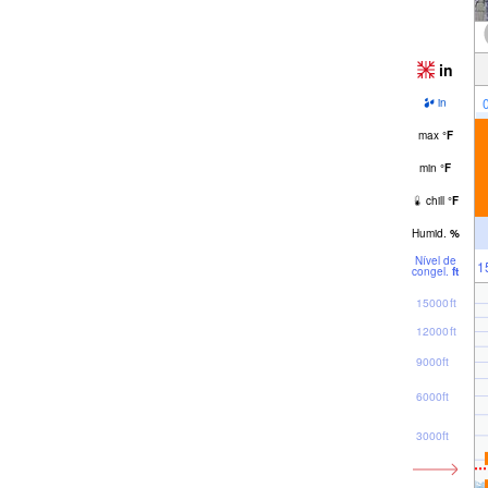
in
in
max
°
F
min
°
F
chill
°
F
Humid.
%
Nível de
1
congel.
ft
15000ft
12000ft
9000ft
6000ft
3000ft