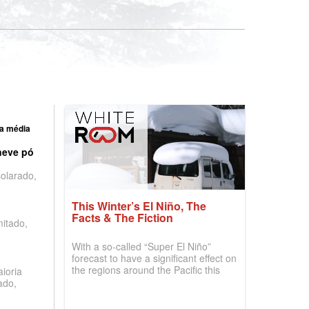
a média
neve pó
olarado,
This Winter’s El Niño, The
Facts & The Fiction
mitado,
With a so-called “Super El Niño”
forecast to have a significant effect on
the regions around the Pacific this
ioria
winter, the question skiers are asking
ado,
is simple: book now or wait, and
where are the best odds?