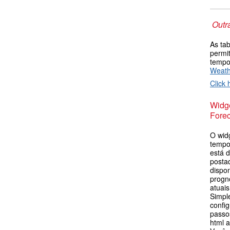
Outr
As ta
permi
tempo
Weat
Click 
Widge
Forec
O wid
tempo
está d
postad
dispo
progn
atuai
Simpl
config
passos
html 