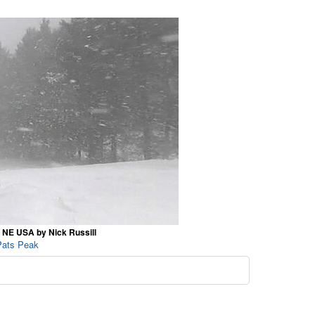
r NE USA by Nick Russill
 Pats Peak
o