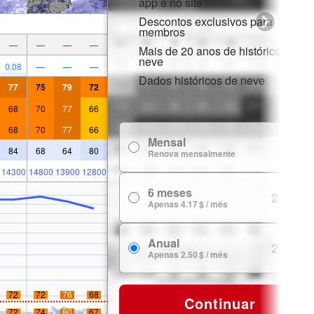
app e no site
Descontos exclusivos para
membros
—
—
—
—
Mais de 20 anos de histórico de
neve
0.08
—
—
—
Dados históricos de neve
77
75
79
72
68
70
77
66
68
70
77
66
Mensal
7.99 $
84
68
64
80
Renova mensalmente
14300
14800
13900
12800
6 meses
24.99 $
Apenas 4.17 $ / mês
Anual
29.99 $
Apenas 2.50 $ / mês
72
72
76
68
Continuar
72
74
80
67