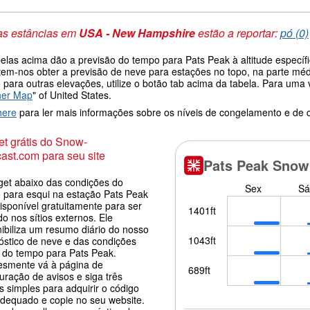
as estâncias em
USA - New Hampshire
estão a reportar:
pó (0)
belas acima dão a previsão do tempo para Pats Peak à altitude especí
tem-nos obter a previsão de neve para estações no topo, na parte méd
 para outras elevações, utilize o botão tab acima da tabela. Para um
her Map
" of United States.
here
para ler mais informações sobre os níveis de congelamento e de
t grátis do Snow-
ast.com para seu site
get abaixo das condições do
 para esqui na estação Pats Peak
isponível gratuitamente para ser
o nos sítios externos. Ele
nibiliza um resumo diário do nosso
óstico de neve e das condições
s do tempo para Pats Peak.
esmente vá à página de
uração de avisos e siga três
 simples para adquirir o código
adequado e copie no seu website.