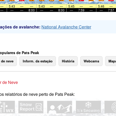
—
5:43
—
—
5:43
—
—
5:45
—
—
5:46
—
—
—
—
8:00
—
—
8:00
—
7:59
—
—
7:57
mações de avalanche:
National Avalanche Center
opulares de Pats Peak
o de neve
Inform. da estação
História
Webcams
Mapa
r de Neve
os relatórios de neve perto de Pats Peak: