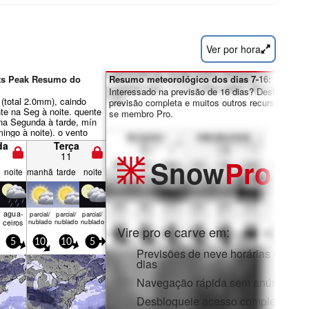
Ver por hora
ats Peak Resumo do
Resumo meteorológico dos dias 7-16:
Interessado na previsão de 16 dias? Desbloqueie 
(total 2.0mm), caindo
previsão completa e muitos outros recursos ao tor
te na Seg à noite. quente
se membro Pro.
na Segunda à tarde, mín
ingo à noite). o vento
nte fraco.
da
Terça
11
Snow
Pro
noite
manhã
tarde
noite
agua­
parcial/
parcial/
parcial/
ceiros
nublado
nublado
nublado
Vire pro e carve em:
5
10
10
5
Previsões de neve horárias e de 1
dias
Navegação rápida sem anúncios
Desbloqueie acesso completo na