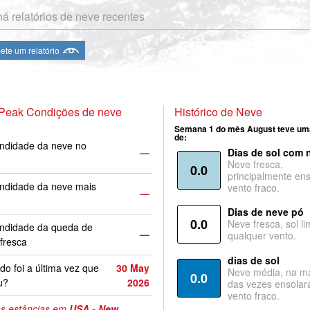
á relatórios de neve recentes
te um relatório
 Peak Condições de neve
Histórico de Neve
Semana 1 do mês August teve um
de:
ndidade da neve no
—
Dias de sol com 
Neve fresca,
0.0
principalmente ens
ndidade da neve mais
vento fraco.
—
Dias de neve pó
0.0
Neve fresca, sol li
undidade da queda de
—
qualquer vento.
fresca
dias de sol
o foi a última vez que
30 May
Neve média, na ma
0.0
u?
2026
das vezes ensolar
vento fraco.
s estâncias em
USA - New