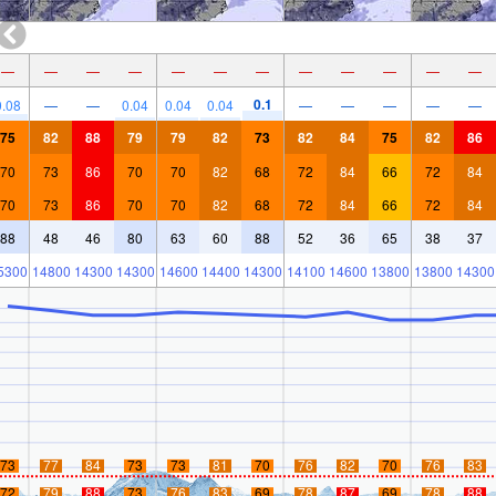
—
—
—
—
—
—
—
—
—
—
—
—
0.1
0.08
—
—
0.04
0.04
0.04
—
—
—
—
—
75
82
88
79
79
82
73
82
84
75
82
86
70
73
86
70
70
82
68
72
84
66
72
84
70
73
86
70
70
82
68
72
84
66
72
84
88
48
46
80
63
60
88
52
36
65
38
37
5300
14800
14300
14300
14600
14400
14300
14100
14600
13800
13800
14300
73
77
84
73
73
81
70
76
82
70
76
83
72
79
88
73
76
83
69
78
87
69
78
88