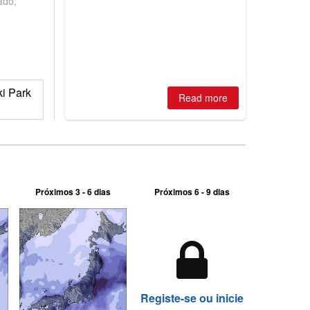
ado,
is simple: book now or wait, and
where are the best odds?
i Park
Read more
Próximos 3 - 6 dias
Próximos 6 - 9 dias
Registe-se ou inicie