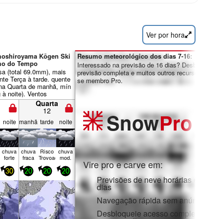
Ver por hora
moshiroyama Kōgen Ski
Resumo meteorológico dos dias 7-16:
mo do Tempo
Interessado na previsão de 16 dias? Desbloqueie 
sa (total 69.0mm), mais
previsão completa e muitos outros recursos ao tor
nte Terça à tarde. quente
se membro Pro.
na Quarta de manhã, mín
à noite). Ventos
ento fraco de Este-
Quarta
Seg à noite, Fortes
12
Snow
Pro
Este-Nordeste na Terça à
noite
manhã
tarde
noite
chuva
chuva
Risco
chuva
forte
fraca
Trovoada
mod.
Vire pro e carve em:
30
20
20
20
Previsões de neve horárias e de 1
dias
Navegação rápida sem anúncios
Desbloqueie acesso completo na