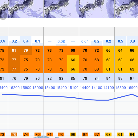
—
—
—
—
—
—
—
—
—
—
—
—
0.4
0.2
0.4
0.1
0.2
0.2
0.5
0.8
—
0.08
—
0.04
75
81
79
72
73
73
68
70
72
66
64
66
73
77
75
70
73
72
66
70
68
63
63
66
73
77
75
70
73
72
66
70
68
61
61
63
81
76
79
86
82
83
85
78
84
94
99
97
6400
16200
15900
15900
15400
15400
15100
14400
14100
14100
15300
16900
73
76
74
70
71
70
66
67
67
63
61
64