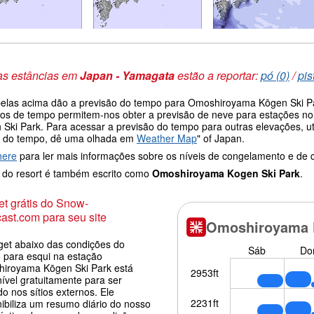
as estâncias em
Japan - Yamagata
estão a reportar:
pó (0)
/
pis
belas acima dão a previsão do tempo para Omoshiroyama Kōgen Ski Park
os de tempo permitem-nos obter a previsão de neve para estações no
 Ski Park. Para acessar a previsão do tempo para outras elevações, ut
 do tempo, dê uma olhada em
Weather Map
" of Japan.
here
para ler mais informações sobre os níveis de congelamento e de
do resort é também escrito como
Omoshiroyama Kogen Ski Park
.
t grátis do Snow-
ast.com para seu site
get abaixo das condições do
 para esqui na estação
iroyama Kōgen Ski Park está
ível gratuitamente para ser
o nos sítios externos. Ele
nibiliza um resumo diário do nosso