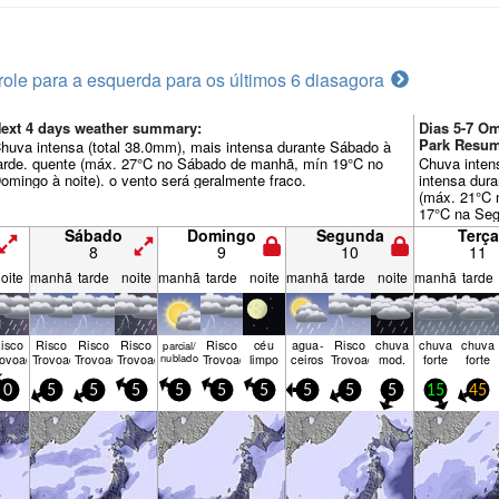
role para a esquerda para os últimos 6 dias
agora
ext 4 days weather summary:
Dias 5-7 O
Park Resu
huva intensa (total 38.0mm), mais intensa durante Sábado à
arde. quente (máx. 27°C no Sábado de manhã, mín 19°C no
Chuva inten
omingo à noite). o vento será geralmente fraco.
intensa dura
(máx. 21°C 
17°C na Seg 
aumentam (v
Sábado
Domingo
Segunda
Terça
Nordeste na 
8
9
10
11
rajadas de 
oite
manhã
tarde
noite
manhã
tarde
noite
manhã
tarde
noite
manhã
tarde
tarde).
isco
Risco
Risco
Risco
Risco
céu
agua­
Risco
chuva
chuva
chuva
parcial/
rovoada
Trovoada
Trovoada
Trovoada
nublado
Trovoada
limpo
ceiros
Trovoada
mod.
forte
forte
0
5
5
5
5
5
5
5
5
5
15
45