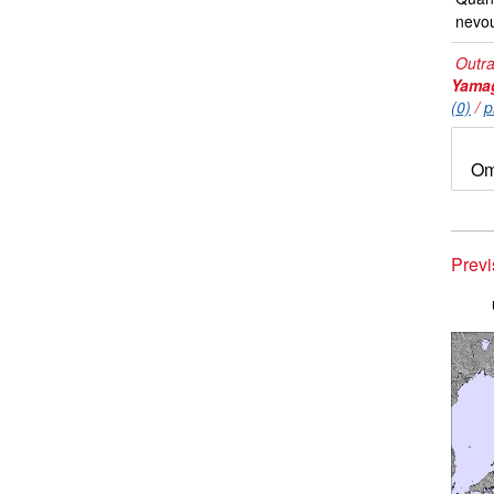
nevo
Outra
Yama
(0)
/
p
Om
Prev