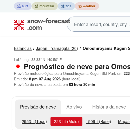
Estâncias
Japan - Yamagata
(20)
Omoshiroyama Kōgen S
Lat./Long.:
38.33° N
140.50° E
Prognóstico de neve para Omo
Previsão meteorológica para Omoshiroyama Kogen Ski Park em
223
Emitido:
8 pm 07 Aug 2026
(hora local)
Previsão de neve atualizada em
03
hora
20
min
Previsão de neve
Ao vivo
História da neve
2953
ft
(Topo)
2231
ft
(Meio)
1509
ft
(Base)
Mapas