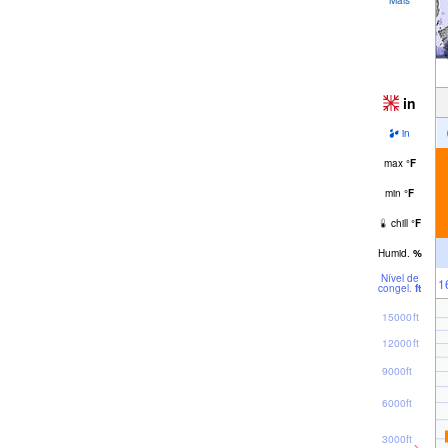
in
in
max
°
F
min
°
F
chill
°
F
Humid.
%
Nível de
1
congel.
ft
15000ft
12000ft
9000ft
6000ft
3000ft