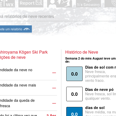
á relatórios de neve recentes
te um relatório
hiroyama Kōgen Ski Park
Histórico de Neve
ições de neve
Semana 2 do mês August teve um
de:
Dias de sol com 
ndidade da neve no
Neve fresca,
—
0.0
principalmente ens
vento fraco.
ndidade da neve mais
—
Dias de neve pó
0.0
Neve fresca, sol li
qualquer vento.
undidade da queda de
—
fresca
dias de sol
Neve média, na ma
0.0
o foi a última vez que
2 Apr