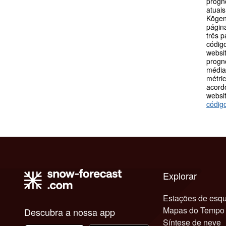
progn
atuai
Kōgen
págin
três p
códig
websi
prognó
média
métric
acord
websit
códig
Explorar
Estações de esqu
Mapas do Tempo
Descubra a nossa app
Síntese de neve