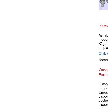
Outr
As ta
model
Kōgen
ampla
Click 
Nome 
Widge
Forec
O wid
tempo
Omosh
dispon
postad
dispo