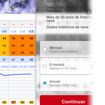
app e no site
Descontos exclusivos para
membros
Mais de 20 anos de histórico de
neve
—
—
—
—
Dados históricos de neve
0.6
0.3
0.04
0.08
64
70
70
68
64
68
68
68
Mensal
7.99 $
Renova mensalmente
61
68
68
68
97
87
96
98
6 meses
24.99 $
14400
14900
15100
15300
Apenas 4.17 $ / mês
Anual
29.99 $
Apenas 2.50 $ / mês
Continuar
62
67
66
66