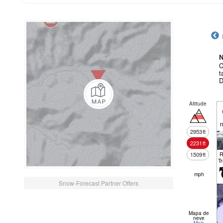
N
C
t
D
Altitude
n
2953
ft
2231
ft
R
1509
ft
T
mph
Snow-Forecast Partner Offers
Mapa de
neve
Mais