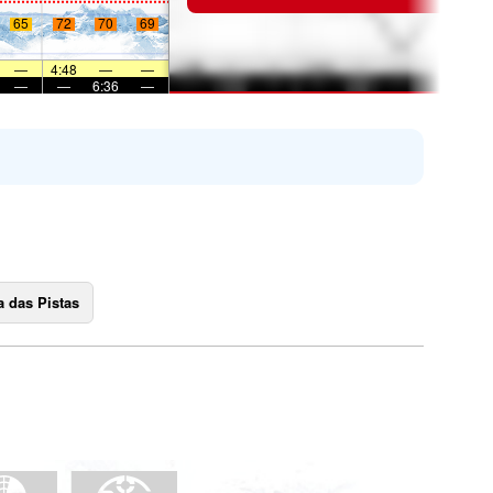
65
72
70
69
—
4:48
—
—
—
—
6:36
—
 das Pistas