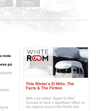
a média
neve pó
olarado,
This Winter’s El Niño, The
Facts & The Fiction
mitado,
With a so-called “Super El Niño”
forecast to have a significant effect on
the regions around the Pacific this
ioria
winter, the question skiers are asking