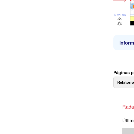
Nível do mar
Infor
Páginas p
Relatóri
Rada
Últim