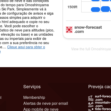
óstico de neve e das condições
s do tempo para Omoshiroyama
 Ski Park. Simplesmente vá à
a de configuração de avisos e siga
assos simples para adquirir o
o html adequado e copie no seu
te. Você pode escolher o
stico de neve para altitudes (pico,
 elevação ou base) e as unidades
as ou imperiais para exibir de
o com a sua preferência no seu
e....
Clique aqui para obter o
View the full Omoshiroya
o
Serviços
Preveja ca
i
Membership
Alertas de neve por email
App mobile de neve