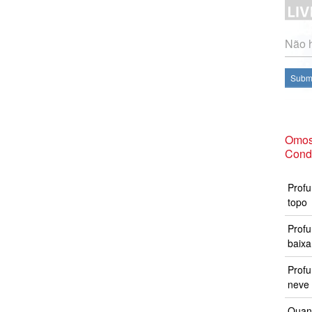
Não h
Subme
Omos
Cond
Profu
topo
Profu
baixa
Prof
neve 
Quand