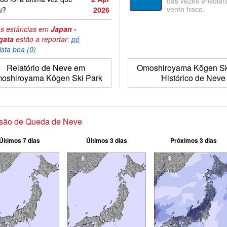
das vezes ensolar
vento fraco.
u?
2026
s estâncias em
Japan -
gata
estão a reportar:
pó
ista boa (0)
Relatório de Neve em
Omoshiroyama Kōgen Sk
oshiroyama Kōgen Ski Park
Histórico de Neve
isão de Queda de Neve
Últimos 7 dias
Últimos 3 dias
Próximos 3 dias