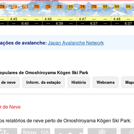
73
82
78
70
75
73
65
74
73
65
64
66
—
4:45
—
—
4:46
—
—
4:47
—
—
4:48
—
—
—
6:40
—
—
6:39
—
—
6:37
—
—
6:37
mações de avalanche:
Japan Avalanche Network
opulares de Omoshiroyama Kōgen Ski Park
o de neve
Inform. da estação
História
Webcams
Mapa
r de Neve
os relatórios de neve perto de Omoshiroyama Kōgen Ski Park: