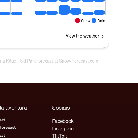
ma Kōgen Ski Park forecast at
Snow-Forecast.com
da aventura
Sociais
Facebook
Instagram
TikTok