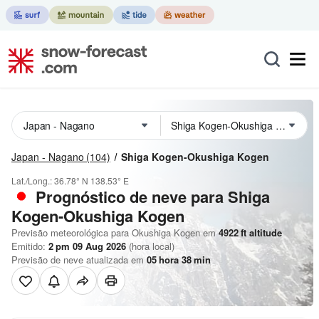
Japan - Nagano
(104)
Shiga Kogen-Okushiga Kogen
Lat./Long.:
36.78° N
138.53° E
Prognóstico de neve para Shiga
Kogen-Okushiga Kogen
Previsão meteorológica para Okushiga Kogen em
4922
ft
altitude
Emitido:
2 pm 09 Aug 2026
(hora local)
Previsão de neve atualizada em
05
hora
38
min