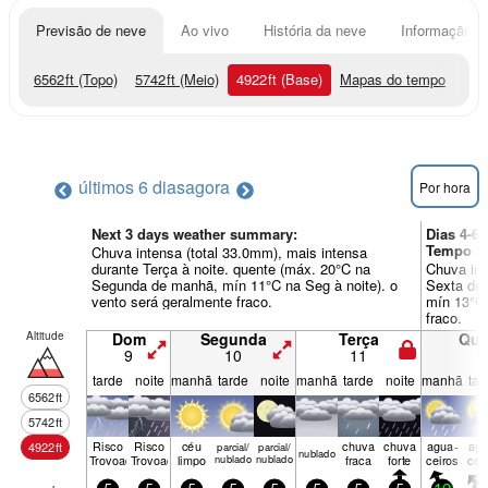
Previsão de neve
Ao vivo
História da neve
Informação do
6562
ft
(Topo)
5742
ft
(Meio)
4922
ft
(Base)
Mapas do tempo
últimos 6 dias
agora
Por hora
Next 3 days weather summary:
Dias 4-6
Tempo
Chuva intensa (total 33.0mm), mais intensa
durante Terça à noite. quente (máx. 20°C na
Chuva int
Segunda de manhã, mín 11°C na Seg à noite). o
Sexta de
vento será geralmente fraco.
mín 13°C 
fraco.
Altitude
Dom
Segunda
Terça
Qua
9
10
11
1
tarde
noite
manhã
tarde
noite
manhã
tarde
noite
manhã
tar
6562
ft
5742
ft
Risco
Risco
céu
chuva
chuva
agua­
agu
4922
ft
parcial/
parcial/
nubl­ado
Trovoada
Trovoada
limpo
nublado
nublado
fraca
forte
ceiros
cei