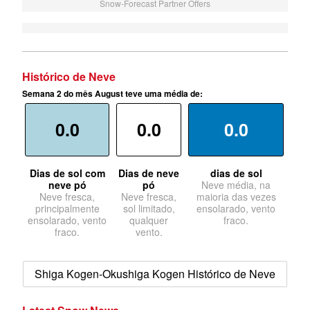
Snow-Forecast Partner Offers
Histórico de Neve
Semana 2 do mês August teve uma média de:
0.0
0.0
0.0
Dias de sol com
Dias de neve
dias de sol
neve pó
pó
Neve média, na
Neve fresca,
Neve fresca,
maioria das vezes
principalmente
sol limitado,
ensolarado, vento
ensolarado, vento
qualquer
fraco.
fraco.
vento.
Shiga Kogen-Okushiga Kogen Histórico de Neve