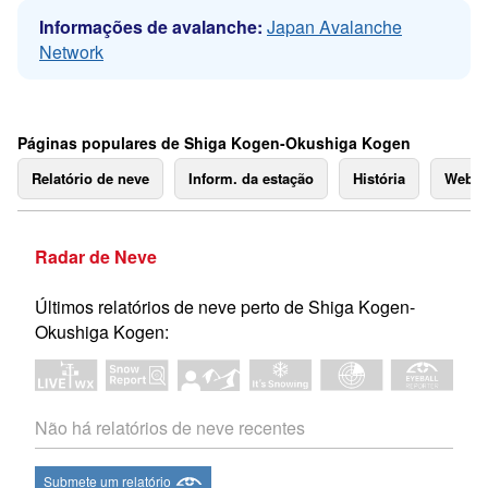
Informações de avalanche:
Japan Avalanche
Network
Páginas populares de Shiga Kogen-Okushiga Kogen
Relatório de neve
Inform. da estação
História
Webc
Radar de Neve
Últimos relatórios de neve perto de Shiga Kogen-
Okushiga Kogen:
Não há relatórios de neve recentes
Submete um relatório