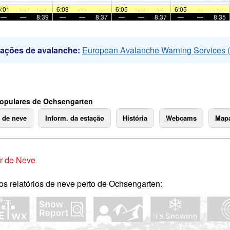
6:01
—
—
6:03
—
—
6:05
—
—
6:05
—
—
—
—
8:39
—
—
8:37
—
—
8:37
—
—
8:35
mações de avalanche:
European Avalanche Warning Services
opulares de Ochsengarten
o de neve
Inform. da estação
História
Webcams
Mapa
r de Neve
os relatórios de neve perto de Ochsengarten: