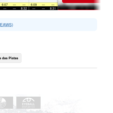
6:07
—
—
6:09
—
—
—
—
8:32
—
—
8:31
 (EAWS)
 das Pistas