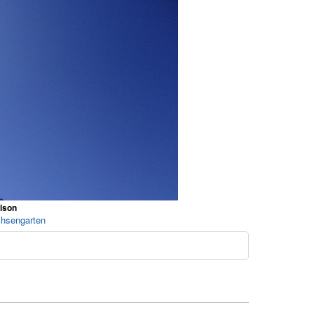
lson
chsengarten
o