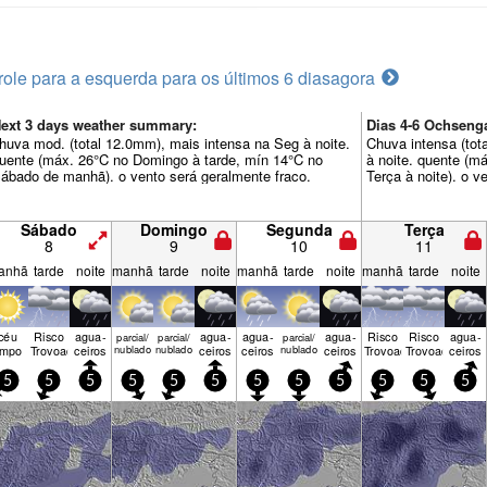
role para a esquerda para os últimos 6 dias
agora
ext 3 days weather summary:
Dias 4-6 Ochsen
huva mod. (total 12.0mm), mais intensa na Seg à noite.
Chuva intensa (tot
uente (máx. 26°C no Domingo à tarde, mín 14°C no
à noite. quente (m
ábado de manhã). o vento será geralmente fraco.
Terça à noite). o v
Sábado
Domingo
Segunda
Terça
8
9
10
11
anhã
tarde
noite
manhã
tarde
noite
manhã
tarde
noite
manhã
tarde
noite
céu
Risco
agua­
agua­
agua­
agua­
Risco
Risco
agua­
parcial/
parcial/
parcial/
impo
Trovoada
ceiros
nublado
nublado
ceiros
ceiros
nublado
ceiros
Trovoada
Trovoada
ceiros
5
5
5
5
5
5
5
5
5
5
5
5