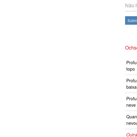
Não h
Subme
Ochs
Profu
topo
Profu
baixa
Prof
neve 
Quand
nevo
Outra