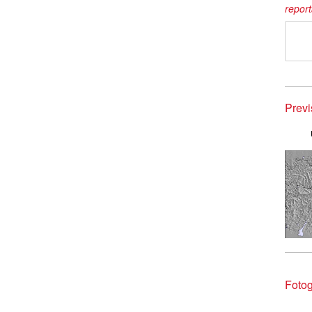
repor
Prev
Fotog