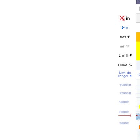
in
in
max
°
F
min
°
F
chill
°
F
Humid.
%
Nível de
1
congel.
ft
15000ft
12000ft
9000ft
6000ft
3000ft