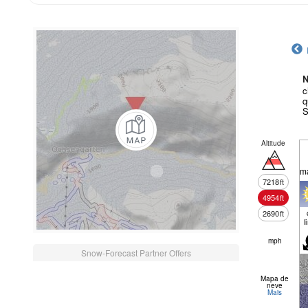
N
c
q
S
Altitude
m
7218
ft
4954
ft
2690
ft
l
mph
Snow-Forecast Partner Offers
Mapa de
neve
Mais