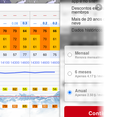
app e no site
Descontos exclusivos p
membros
—
—
—
—
—
—
Mais de 20 anos de hist
neve
0.3
0.2
0.2
—
0.08
—
Dados históricos de nev
70
73
64
70
75
66
61
72
59
61
70
61
61
72
59
61
70
61
Mensal
50
57
77
57
60
75
Renova mensalmente
14100
14300
14600
14300
14600
14600
6 meses
Apenas 4.17 $ / mês
56
62
55
58
62
56
Anual
Apenas 2.50 $ / mês
73
80
65
73
80
67
Continuar