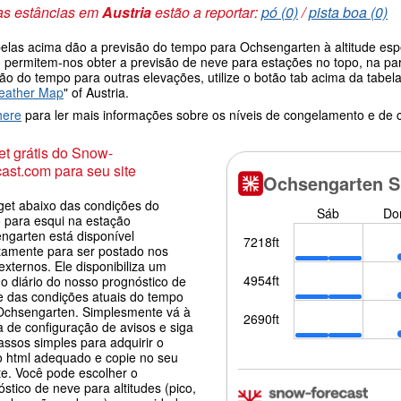
as estâncias em
Austria
estão a reportar:
pó (0)
/
pista boa (0)
belas acima dão a previsão do tempo para Ochsengarten à altitude esp
 permitem-nos obter a previsão de neve para estações no topo, na pa
são do tempo para outras elevações, utilize o botão tab acima da tab
eather Map
" of Austria.
here
para ler mais informações sobre os níveis de congelamento e de
t grátis do Snow-
ast.com para seu site
get abaixo das condições do
 para esqui na estação
ngarten está disponível
itamente para ser postado nos
 externos. Ele disponibiliza um
o diário do nosso prognóstico de
e das condições atuais do tempo
Ochsengarten. Simplesmente vá à
a de configuração de avisos e siga
assos simples para adquirir o
o html adequado e copie no seu
te. Você pode escolher o
stico de neve para altitudes (pico,