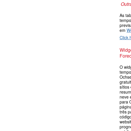
Outr
As ta
tempo
previ
em
W
Click 
Widge
Forec
O wid
tempo
Ochse
gratu
sítios
resum
neve 
para 
págin
três p
códig
websi
prognó