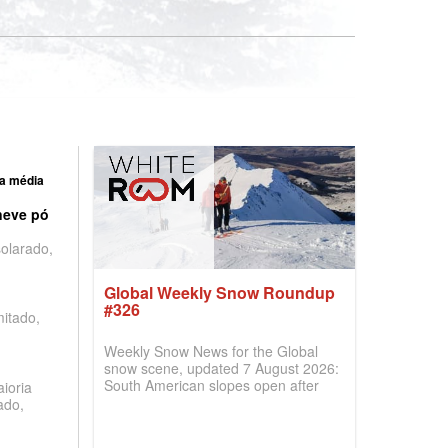
a média
neve pó
olarado,
Global Weekly Snow Roundup
#326
mitado,
Weekly Snow News for the Global
snow scene, updated 7 August 2026:
South American slopes open after
ioria
huge snowfalls, New Zealand posts
ado,
best conditions of season so far,
Australian areas open most terrain of