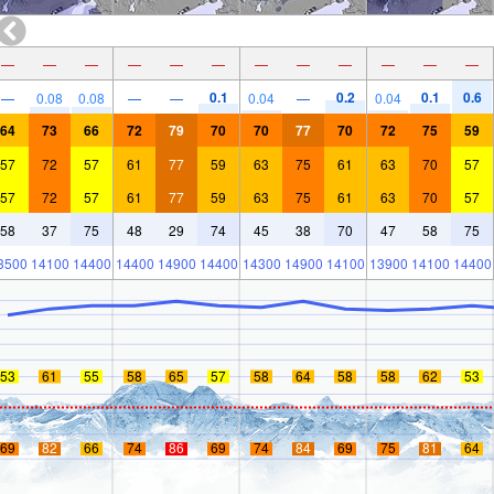
—
—
—
—
—
—
—
—
—
—
—
—
0.1
0.2
0.1
0.6
—
0.08
0.08
—
—
0.04
—
0.04
64
73
66
72
79
70
70
77
70
72
75
59
57
72
57
61
77
59
63
75
61
63
70
57
57
72
57
61
77
59
63
75
61
63
70
57
58
37
75
48
29
74
45
38
70
47
58
75
3500
14100
14400
14400
14900
14400
14300
14900
14100
13900
14100
14400
53
61
55
58
65
57
58
64
58
58
62
53
69
82
66
74
86
69
74
84
69
75
81
64