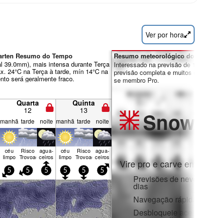
Ver por hora
garten Resumo do Tempo
Resumo meteorológico dos dias 7
al 39.0mm), mais intensa durante Terça
Interessado na previsão de 16 dias?
áx. 24°C na Terça à tarde, mín 14°C na
previsão completa e muitos outros re
ento será geralmente fraco.
se membro Pro.
Quarta
Quinta
12
13
Snow
Pr
manhã
tarde
noite
manhã
tarde
noite
céu
Risco
agua­
céu
Risco
agua­
limpo
Trovoada
ceiros
limpo
Trovoada
ceiros
Vire pro e carve em:
5
5
5
5
5
5
Previsões de neve horár
dias
Navegação rápida sem 
Desbloqueie acesso com