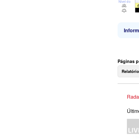
Nível do mar
Infor
Páginas p
Relatóri
Rada
Últim