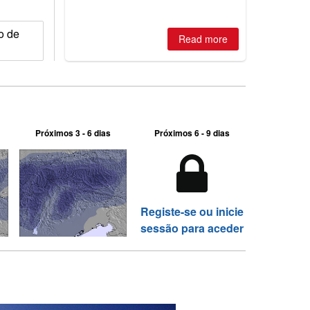
2026, northern hemisphere down to
two outdoor areas still open.
o de
Read more
Próximos 3 - 6 dias
Próximos 6 - 9 dias
Registe-se ou inicie
sessão para aceder