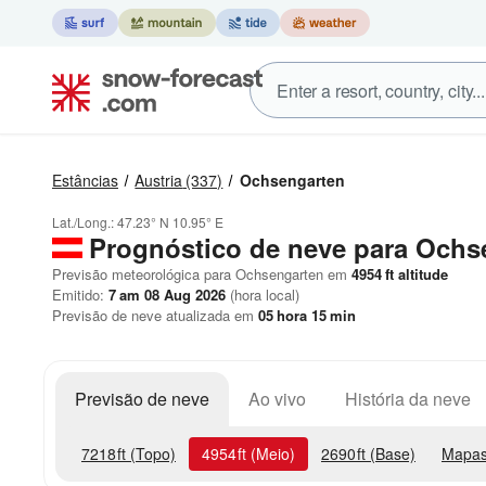
Estâncias
Austria
(337)
Ochsengarten
Lat./Long.:
47.23° N
10.95° E
Prognóstico de neve para Ochs
Previsão meteorológica para Ochsengarten em
4954
ft
altitude
Emitido:
7 am 08 Aug 2026
(hora local)
Previsão de neve atualizada em
05
hora
15
min
Previsão de neve
Ao vivo
História da neve
7218
ft
(Topo)
4954
ft
(Meio)
2690
ft
(Base)
Mapas