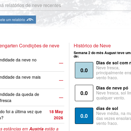
á relatórios de neve recentes
te um relatório
engarten Condições de neve
Histórico de Neve
Semana 2 do mês August teve um
de:
ndidade da neve no
—
Dias de sol com 
Neve fresca,
0.0
principalmente ens
ndidade da neve mais
vento fraco.
—
Dias de neve pó
0.0
Neve fresca, sol li
undidade da queda de
—
qualquer vento.
fresca
dias de sol
o foi a última vez que
18 May
Neve média, na ma
0.0
u?
2026
das vezes ensolar
vento fraco.
s estâncias em
Austria
estão a