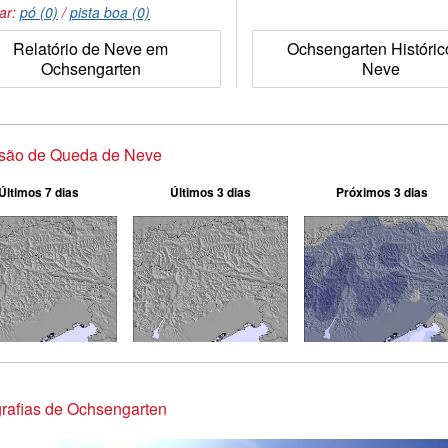
tar:
pó (0)
/
pista boa (0)
Relatório de Neve em
Ochsengarten Históric
Ochsengarten
Neve
isão de Queda de Neve
Últimos 7 dias
Últimos 3 dias
Próximos 3 dias
rafias de Ochsengarten