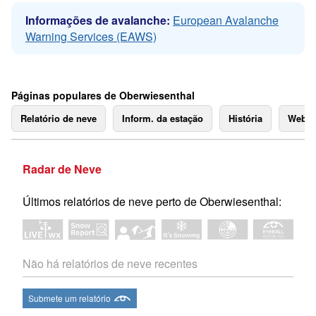
Informações de avalanche:
European Avalanche
Warning Services (EAWS)
Páginas populares de Oberwiesenthal
Relatório de neve
Inform. da estação
História
Webc
Radar de Neve
Últimos relatórios de neve perto de Oberwiesenthal:
Não há relatórios de neve recentes
Submete um relatório