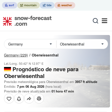
Germany
(229)
Oberwiesenthal
Lat./Long.:
50.42° N
12.97° E
Prognóstico de neve para
Oberwiesenthal
Previsão meteorológica para Oberwiesenthal em
3957
ft
altitude
Emitido:
7 pm 06 Aug 2026
(hora local)
Previsão de neve atualizada em
01
hora
47
min