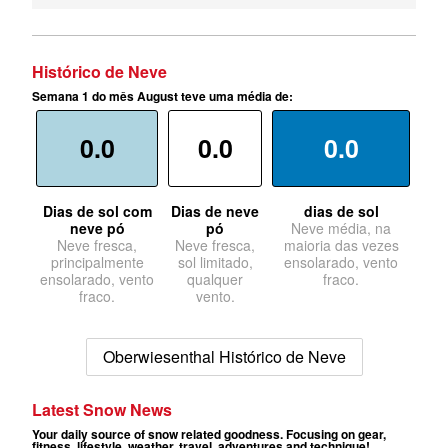
Histórico de Neve
Semana 1 do mês August teve uma média de:
0.0
0.0
0.0
Dias de sol com
Dias de neve
dias de sol
neve pó
pó
Neve média, na
Neve fresca,
Neve fresca,
maioria das vezes
principalmente
sol limitado,
ensolarado, vento
ensolarado, vento
qualquer
fraco.
fraco.
vento.
Oberwiesenthal Histórico de Neve