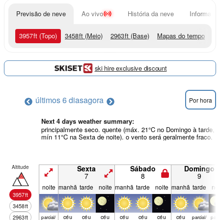
Previsão de neve
Ao vivo
História da neve
Informação
3957
ft
(Topo)
3458
ft
(Meio)
2963
ft
(Base)
Mapas do tempo
ski hire exclusive discount
últimos 6 dias
agora
Por hora
Next 4 days weather summary:
principalmente seco. quente (máx. 21°C no Domingo à tarde,
mín 11°C na Sexta de noite). o vento será geralmente fraco.
Altitude
Sexta
Sábado
Domingo
7
8
9
noite
manhã
tarde
noite
manhã
tarde
noite
manhã
tarde
noi
3957
ft
3458
ft
céu
céu
céu
céu
céu
céu
céu
2963
ft
parcial/
parcial/
parci