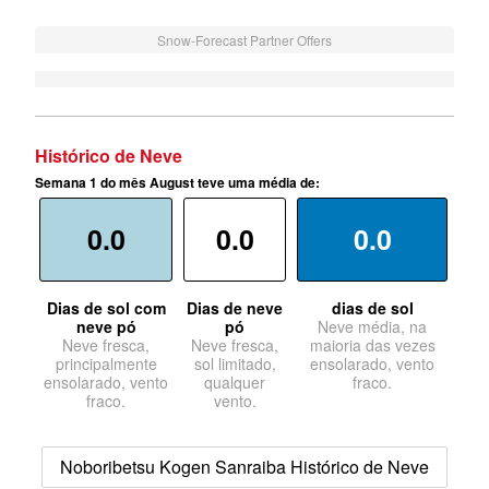
Snow-Forecast Partner Offers
Histórico de Neve
Semana 1 do mês August teve uma média de:
0.0
0.0
0.0
Dias de sol com
Dias de neve
dias de sol
neve pó
pó
Neve média, na
Neve fresca,
Neve fresca,
maioria das vezes
principalmente
sol limitado,
ensolarado, vento
ensolarado, vento
qualquer
fraco.
fraco.
vento.
Noboribetsu Kogen Sanraiba Histórico de Neve