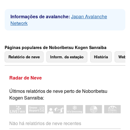
Informações de avalanche:
Japan Avalanche
Network
Páginas populares de Noboribetsu Kogen Sanraiba
Relatório de neve
Inform. da estação
História
Webc
Radar de Neve
Últimos relatórios de neve perto de Noboribetsu
Kogen Sanraiba:
Não há relatórios de neve recentes