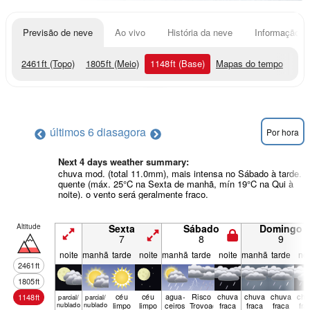
Previsão de neve
Ao vivo
História da neve
Informação do
2461
ft
(Topo)
1805
ft
(Meio)
1148
ft
(Base)
Mapas do tempo
últimos 6 dias
agora
Por hora
Next 4 days weather summary:
chuva mod. (total 11.0mm), mais intensa no Sábado à tarde.
quente (máx. 25°C na Sexta de manhã, mín 19°C na Qui à
noite). o vento será geralmente fraco.
Altitude
Sexta
Sábado
Domingo
7
8
9
noite
manhã
tarde
noite
manhã
tarde
noite
manhã
tarde
noi
2461
ft
1805
ft
céu
céu
agua­
Risco
chuva
chuva
chuva
chu
1148
ft
parcial/
parcial/
nublado
nublado
limpo
limpo
ceiros
Trovoada
fraca
fraca
fraca
fra