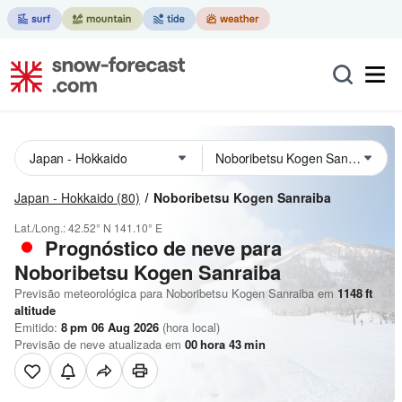
Japan - Hokkaido
(80)
Noboribetsu Kogen Sanraiba
Lat./Long.:
42.52° N
141.10° E
Prognóstico de neve para
Noboribetsu Kogen Sanraiba
Previsão meteorológica para Noboribetsu Kogen Sanraiba em
1148
ft
altitude
Emitido:
8 pm 06 Aug 2026
(hora local)
Previsão de neve atualizada em
00
hora
43
min