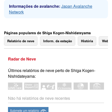
Informações de avalanche:
Japan Avalanche
Network
Páginas populares de Shiga Kogen-Nishidateyama
Relatório de neve
Inform. da estação
História
Webc
Radar de Neve
Últimos relatórios de neve perto de Shiga Kogen-
Nishidateyama:
Não há relatórios de neve recentes
Submete um relatório