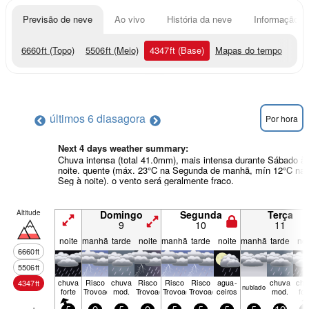
Previsão de neve
Ao vivo
História da neve
Informação do
6660
ft
(Topo)
5506
ft
(Meio)
4347
ft
(Base)
Mapas do tempo
últimos 6 dias
agora
Por hora
Next 4 days weather summary:
Chuva intensa (total 41.0mm), mais intensa durante Sábado à
noite. quente (máx. 23°C na Segunda de manhã, mín 12°C na
Seg à noite). o vento será geralmente fraco.
Altitude
Domingo
Segunda
Terça
9
10
11
noite
manhã
tarde
noite
manhã
tarde
noite
manhã
tarde
noi
6660
ft
5506
ft
chuva
Risco
chuva
Risco
Risco
Risco
agua­
chuva
chu
4347
ft
nubl­ado
forte
Trovoada
mod.
Trovoada
Trovoada
Trovoada
ceiros
mod.
for