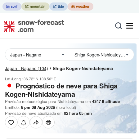
Japan - Nagano
(104)
Shiga Kogen-Nishidateyama
Lat./Long.:
36.72° N
138.56° E
Prognóstico de neve para Shiga
Kogen-Nishidateyama
Previsão meteorológica para Nishidateyama em
4347
ft
altitude
Emitido:
8 pm 08 Aug 2026
(hora local)
Previsão de neve atualizada em
02
hora
05
min