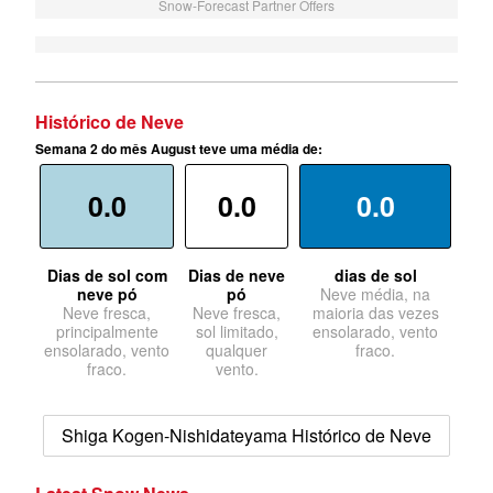
Snow-Forecast Partner Offers
Histórico de Neve
Semana 2 do mês August teve uma média de:
0.0
0.0
0.0
Dias de sol com
Dias de neve
dias de sol
neve pó
pó
Neve média, na
Neve fresca,
Neve fresca,
maioria das vezes
principalmente
sol limitado,
ensolarado, vento
ensolarado, vento
qualquer
fraco.
fraco.
vento.
Shiga Kogen-Nishidateyama Histórico de Neve