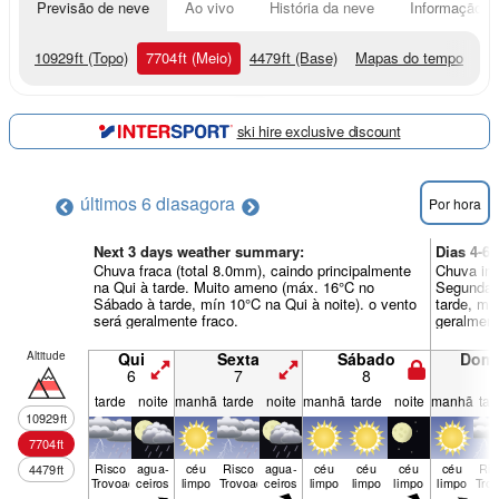
Previsão de neve
Ao vivo
História da neve
Informação do
10929
ft
(Topo)
7704
ft
(Meio)
4479
ft
(Base)
Mapas do tempo
ski hire exclusive discount
últimos 6 dias
agora
Por hora
Next 3 days weather summary:
Dias 4-6
Chuva fraca (total 8.0mm), caindo principalmente
Chuva int
na Qui à tarde. Muito ameno (máx. 16°C no
Segunda 
Sábado à tarde, mín 10°C na Qui à noite). o vento
tarde, mí
será geralmente fraco.
geralment
Altitude
Qui
Sexta
Sábado
Dom
6
7
8
9
tarde
noite
manhã
tarde
noite
manhã
tarde
noite
manhã
tar
10929
ft
7704
ft
Risco
agua­
céu
Risco
agua­
céu
céu
céu
céu
Ris
4479
ft
Trovoada
ceiros
limpo
Trovoada
ceiros
limpo
limpo
limpo
limpo
Tro