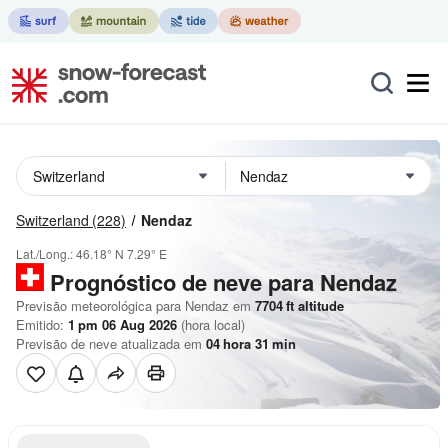
Switzerland
(228)
Nendaz
Lat./Long.:
46.18° N
7.29° E
Prognóstico de neve para Nendaz
Previsão meteorológica para Nendaz em
7704
ft
altitude
Emitido:
1 pm 06 Aug 2026
(hora local)
Previsão de neve atualizada em
04
hora
31
min