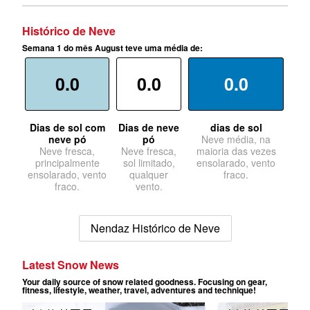
Histórico de Neve
Semana 1 do mês August teve uma média de:
0.0
0.0
0.0
Dias de sol com
Dias de neve
dias de sol
neve pó
pó
Neve média, na
Neve fresca,
Neve fresca,
maioria das vezes
principalmente
sol limitado,
ensolarado, vento
ensolarado, vento
qualquer
fraco.
fraco.
vento.
Nendaz Histórico de Neve