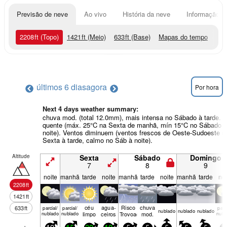
Previsão de neve
Ao vivo
História da neve
Informação do
2208
ft
(Topo)
1421
ft
(Meio)
633
ft
(Base)
Mapas do tempo
últimos 6 dias
agora
Por hora
Next 4 days weather summary:
chuva mod. (total 12.0mm), mais intensa no Sábado à tarde.
quente (máx. 25°C na Sexta de manhã, mín 15°C no Sábado à
noite). Ventos diminuem (ventos frescos de Oeste-Sudoeste n
Sexta à tarde, calmo no Sáb à noite).
Altitude
Sexta
Sábado
Domingo
7
8
9
noite
manhã
tarde
noite
manhã
tarde
noite
manhã
tarde
noi
2208
ft
1421
ft
céu
agua­
Risco
chuva
633
ft
parcial/
parcial/
parci
nubl­ado
nubl­ado
nubl­ado
nublado
nublado
limpo
ceiros
Trovoada
mod.
nubl