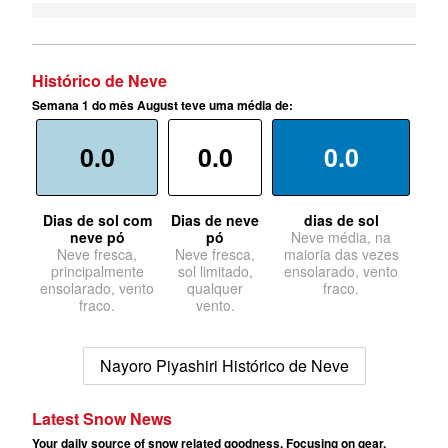
Histórico de Neve
Semana 1 do mês August teve uma média de:
0.0
0.0
0.0
Dias de sol com
Dias de neve
dias de sol
neve pó
pó
Neve média, na
Neve fresca,
Neve fresca,
maioria das vezes
principalmente
sol limitado,
ensolarado, vento
ensolarado, vento
qualquer
fraco.
fraco.
vento.
Nayoro Piyashiri Histórico de Neve