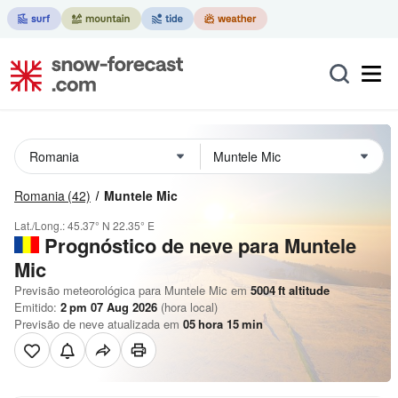
Romania
(42)
Muntele Mic
Lat./Long.:
45.37° N
22.35° E
Prognóstico de neve para Muntele
Mic
Previsão meteorológica para Muntele Mic em
5004
ft
altitude
Emitido:
2 pm 07 Aug 2026
(hora local)
Previsão de neve atualizada em
05
hora
15
min