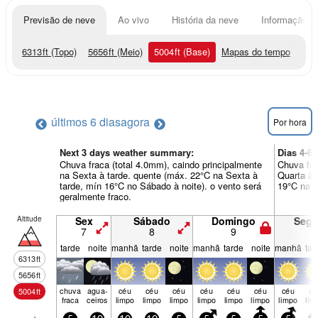
Previsão de neve
Ao vivo
História da neve
Informação do
6313
ft
(Topo)
5656
ft
(Meio)
5004
ft
(Base)
Mapas do tempo
últimos 6 dias
agora
Por hora
Next 3 days weather summary:
Dias 4-6
Chuva fraca (total 4.0mm), caindo principalmente
Chuva fra
na Sexta à tarde. quente (máx. 22°C na Sexta à
Quarta à 
tarde, mín 16°C no Sábado à noite). o vento será
19°C na S
geralmente fraco.
Altitude
Sex
Sábado
Domingo
Seg
7
8
9
1
tarde
noite
manhã
tarde
noite
manhã
tarde
noite
manhã
tar
6313
ft
5656
ft
chuva
agua­
céu
céu
céu
céu
céu
céu
céu
cé
5004
ft
fraca
ceiros
limpo
limpo
limpo
limpo
limpo
limpo
limpo
lim