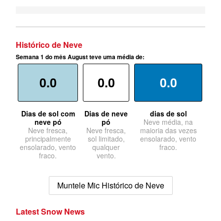
Histórico de Neve
Semana 1 do mês August teve uma média de:
0.0
0.0
0.0
Dias de sol com
Dias de neve
dias de sol
neve pó
pó
Neve média, na
Neve fresca,
Neve fresca,
maioria das vezes
principalmente
sol limitado,
ensolarado, vento
ensolarado, vento
qualquer
fraco.
fraco.
vento.
Muntele Mic Histórico de Neve