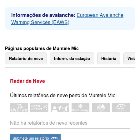
Informações de avalanche:
European Avalanche
Warning Services (EAWS)
Páginas populares de Muntele Mic
Relatório de neve
Inform. da estação
História
Webc
Radar de Neve
Últimos relatórios de neve perto de Muntele Mic:
Não há relatórios de neve recentes
Submete um relatório