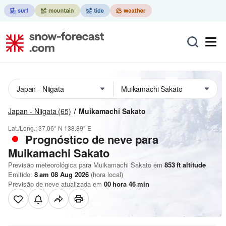
Japan - Niigata
(65)
Muikamachi Sakato
Lat./Long.:
37.06° N
138.89° E
Prognóstico de neve para
Muikamachi Sakato
Previsão meteorológica para Muikamachi Sakato em
853
ft
altitude
Emitido:
8 am 08 Aug 2026
(hora local)
Previsão de neve atualizada em
00
hora
46
min