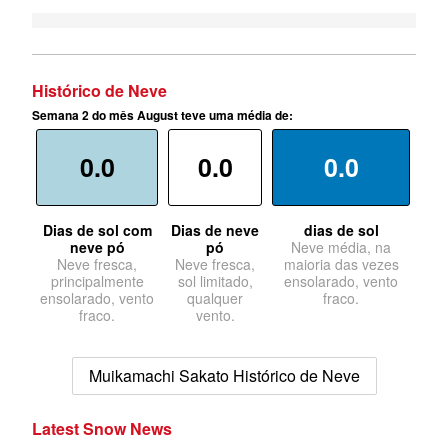
Histórico de Neve
Semana 2 do mês August teve uma média de:
0.0
0.0
0.0
Dias de sol com
Dias de neve
dias de sol
neve pó
pó
Neve média, na
Neve fresca,
Neve fresca,
maioria das vezes
principalmente
sol limitado,
ensolarado, vento
ensolarado, vento
qualquer
fraco.
fraco.
vento.
Muikamachi Sakato Histórico de Neve