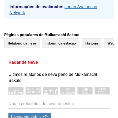
Informações de avalanche:
Japan Avalanche
Network
Páginas populares de Muikamachi Sakato
Relatório de neve
Inform. da estação
História
Webc
Radar de Neve
Últimos relatórios de neve perto de Muikamachi
Sakato:
Não há relatórios de neve recentes
Submete um relatório