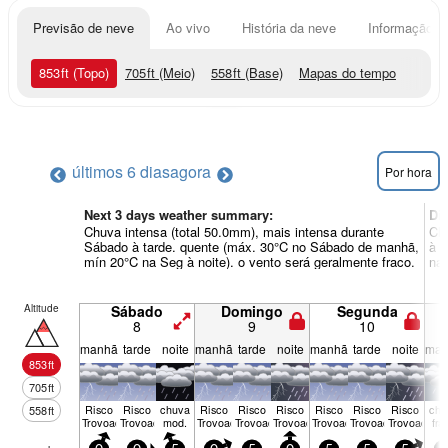
Previsão de neve
Ao vivo
História da neve
Informação do
853
ft
(Topo)
705
ft
(Meio)
558
ft
(Base)
Mapas do tempo
últimos 6 dias
agora
Por hora
Next 3 days weather summary:
Di
Chuva intensa (total 50.0mm), mais intensa durante
Chu
Sábado à tarde. quente (máx. 30°C no Sábado de manhã,
à t
mín 20°C na Seg à noite). o vento será geralmente fraco.
na 
Altitude
Sábado
Domingo
Segunda
8
9
10
manhã
tarde
noite
manhã
tarde
noite
manhã
tarde
noite
man
853
ft
705
ft
Risco
Risco
chuva
Risco
Risco
Risco
Risco
Risco
Risco
chu
558
ft
Trovoada
Trovoada
mod.
Trovoada
Trovoada
Trovoada
Trovoada
Trovoada
Trovoada
fra