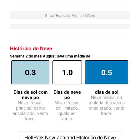
Snow-Forecast Partner Offers
Histórico de Neve
Semana 2 do mês August teve uma média de:
0.3
1.0
0.5
Dias de sol com
Dias de neve
dias de sol
neve pó
pó
Neve média, na
Neve fresca,
Neve fresca,
maioria das vezes
principalmente
sol limitado,
ensolarado, vento
ensolarado, vento
qualquer
fraco.
fraco.
vento.
HeliPark New Zealand Histórico de Neve