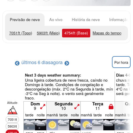
Previsão de neve
Ao vivo
História da neve
Informação do
7051
ft
(Topo)
5903
ft
(Meio)
4754
ft
(Base)
Mapas do tempo
últimos 6 dias
agora
Por hora
Next 3 days weather summary:
Dias 4-6
Uma ligeira cobertura de neve fresca, caíndo no
chuva mod
Domingo à tarde. Condições de congelação e
tarde. Te
descongelação (máx. 2°C na Segunda à tarde, mín
4°C na Qu
-3°C na Seg à noite). o vento será geralmente
será gera
fraco.
Altitude
Dom
Segunda
Terça
Qua
9
10
11
1
tarde
noite
manhã
tarde
noite
manhã
tarde
noite
manhã
tar
7051
ft
5903
ft
neve
neve
céu
neve
chu