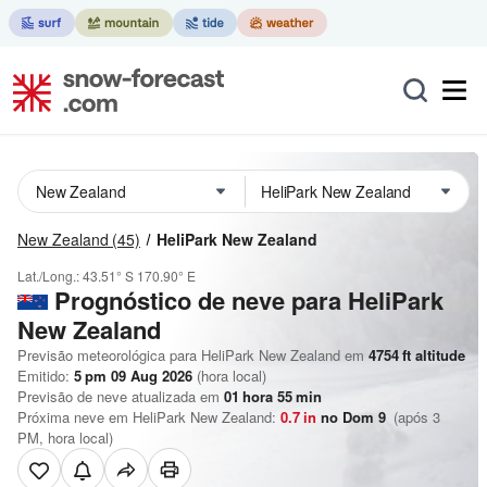
New Zealand
(45)
HeliPark New Zealand
Lat./Long.:
43.51° S
170.90° E
Prognóstico de neve para HeliPark
New Zealand
Previsão meteorológica para HeliPark New Zealand em
4754
ft
altitude
Emitido:
5 pm 09 Aug 2026
(hora local)
Previsão de neve atualizada em
01
hora
55
min
Próxima neve em HeliPark New Zealand:
0.7
in
no Dom 9
(após 3
PM, hora local)