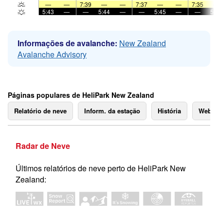
—
—
7:39
—
—
7:37
—
—
7:35
5:43
—
—
5:44
—
—
5:45
—
—
5:
Informações de avalanche:
New Zealand
Avalanche Advisory
Páginas populares de HeliPark New Zealand
Relatório de neve
Inform. da estação
História
Webc
Radar de Neve
Últimos relatórios de neve perto de HeliPark New
Zealand: