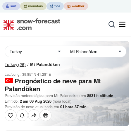
Turkey
(26)
Mt Palandöken
Lat./Long.:
39.85° N
41.28° E
Prognóstico de neve para Mt
Palandöken
Previsão meteorológica para Mt Palandoken em
8531
ft
altitude
Emitido:
2 am 08 Aug 2026
(hora local)
Previsão de neve atualizada em
01
hora
37
min