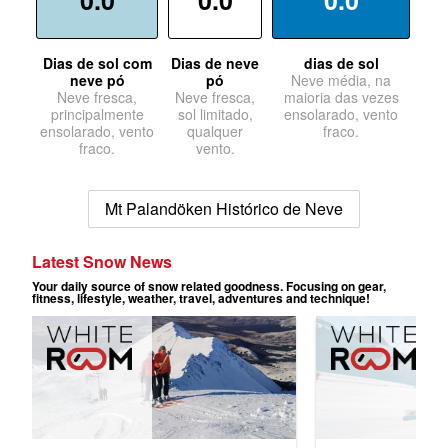
0.0
0.0
0.0
Dias de sol com
Dias de neve
dias de sol
neve pó
pó
Neve média, na
Neve fresca,
Neve fresca,
maioria das vezes
principalmente
sol limitado,
ensolarado, vento
ensolarado, vento
qualquer
fraco.
fraco.
vento.
Mt Palandöken Histórico de Neve