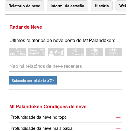
Relatório de neve
Inform. da estação
História
Webc
Radar de Neve
Últimos relatórios de neve perto de Mt Palandöken:
Não há relatórios de neve recentes
Submete um relatório
Mt Palandöken Condições de neve
Profundidade da neve no topo
—
Profundidade da neve mais baixa
—