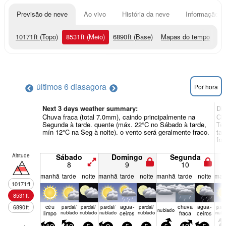
Previsão de neve
Ao vivo
História da neve
Informação do
10171
ft
(Topo)
8531
ft
(Meio)
6890
ft
(Base)
Mapas do tempo
últimos 6 dias
agora
Por hora
Next 3 days weather summary:
Di
Chuva fraca (total 7.0mm), caindo principalmente na
Chu
Segunda à tarde. quente (máx. 22°C no Sábado à tarde,
Ter
mín 12°C na Seg à noite). o vento será geralmente fraco.
tar
fra
Altitude
Sábado
Domingo
Segunda
8
9
10
manhã
tarde
noite
manhã
tarde
noite
manhã
tarde
noite
man
10171
ft
8531
ft
céu
agua­
chuva
agua­
6890
ft
parcial/
parcial/
parcial/
parcial/
parci
nubl­ado
limpo
nublado
nublado
nublado
ceiros
nublado
fraca
ceiros
nubl