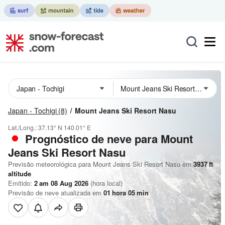
Japan - Tochigi
(8)
Mount Jeans Ski Resort Nasu
Lat./Long.:
37.13° N
140.01° E
Prognóstico de neve para Mount
Jeans Ski Resort Nasu
Previsão meteorológica para Mount Jeans Ski Resort Nasu em
3937
ft
altitude
Emitido:
2 am 08 Aug 2026
(hora local)
Previsão de neve atualizada em
01
hora
05
min