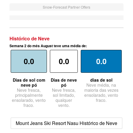
Snow-Forecast Partner Offers
Histórico de Neve
Semana 2 do mês August teve uma média de:
0.0
0.0
0.0
Dias de sol com
Dias de neve
dias de sol
neve pó
pó
Neve média, na
Neve fresca,
Neve fresca,
maioria das vezes
principalmente
sol limitado,
ensolarado, vento
ensolarado, vento
qualquer
fraco.
fraco.
vento.
Mount Jeans Ski Resort Nasu Histórico de Neve