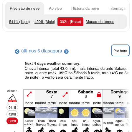
Previsão de neve
Ao vivo
História da neve
Informação do
541
ft
(Topo)
420
ft
(Meio)
302
ft
(Base)
Mapas do tempo
últimos 6 dias
agora
Por hora
Next 4 days weather summary:
Chuva intensa (total 43.0mm), mais intensa durante Sábado à
noite. quente (máx. 35°C no Sábado à tarde, mín 14°C na Sex
de noite). o vento será geralmente fraco.
Altitude
Sexta
Sábado
Domingo
7
8
9
noite
manhã
tarde
noite
manhã
tarde
noite
manhã
tarde
noi
541
ft
420
ft
Risco
Risco
céu
céu
céu
agua­
agua­
Ris
302
ft
parcial/
nubl­ado
nublado
Trovoada
Trovoada
limpo
limpo
limpo
ceiros
ceiros
Tro