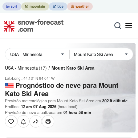
USA - Minnesota
(17)
Mount Kato Ski Area
Lat./Long.:
44.13° N
94.04° W
Prognóstico de neve para Mount
Kato Ski Area
Previsão meteorológica para Mount Kato Ski Area em
302
ft
altitude
Emitido:
12 am 07 Aug 2026
(hora local)
Previsão de neve atualizada em
01
hora
58
min