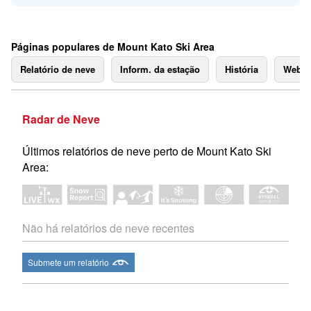
Páginas populares de Mount Kato Ski Area
Relatório de neve
Inform. da estação
História
Webc
Radar de Neve
Últimos relatórios de neve perto de Mount Kato Ski
Area:
Não há relatórios de neve recentes
Submete um relatório