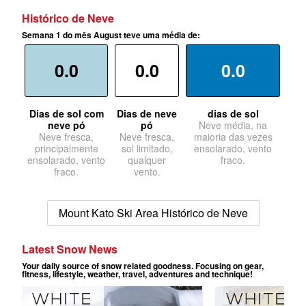
Histórico de Neve
Semana 1 do mês August teve uma média de:
0.0
0.0
0.0
Dias de sol com
Dias de neve
dias de sol
neve pó
pó
Neve média, na
Neve fresca,
Neve fresca,
maioria das vezes
principalmente
sol limitado,
ensolarado, vento
ensolarado, vento
qualquer
fraco.
fraco.
vento.
Mount Kato Ski Area Histórico de Neve