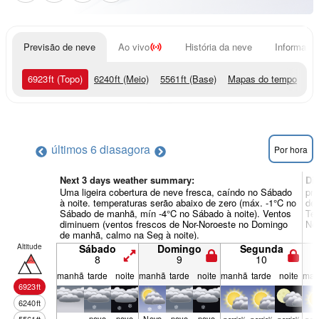
Previsão de neve
Ao vivo
História da neve
Informação
6923
ft
(Topo)
6240
ft
(Meio)
5561
ft
(Base)
Mapas do tempo
últimos 6 dias
agora
Por hora
Next 3 days weather summary:
Di
Uma ligeira cobertura de neve fresca, caíndo no Sábado
pri
à noite. temperaturas serão abaixo de zero (máx. -1°C no
des
Sábado de manhã, mín -4°C no Sábado à noite). Ventos
Ter
diminuem (ventos frescos de Nor-Noroeste no Domingo
Nor
de manhã, calmo na Seg à noite).
Altitude
Sábado
Domingo
Segunda
8
9
10
manhã
tarde
noite
manhã
tarde
noite
manhã
tarde
noite
man
6923
ft
6240
ft
neve
neve
Neve
neve
neve