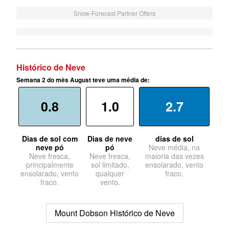
Snow-Forecast Partner Offers
Histórico de Neve
Semana 2 do mês August teve uma média de:
0.8
1.0
2.7
Dias de sol com
Dias de neve
dias de sol
neve pó
pó
Neve média, na
Neve fresca,
Neve fresca,
maioria das vezes
principalmente
sol limitado,
ensolarado, vento
ensolarado, vento
qualquer
fraco.
fraco.
vento.
Mount Dobson Histórico de Neve