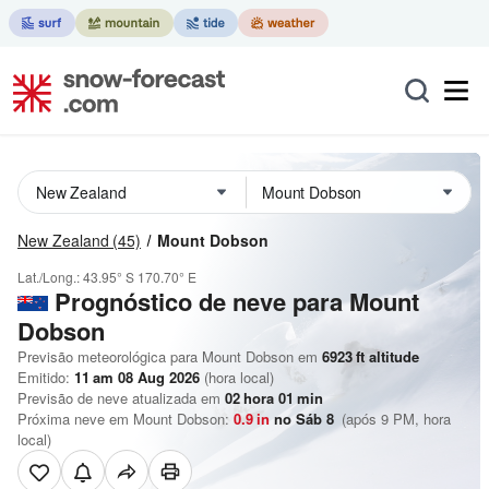
New Zealand
(45)
Mount Dobson
Lat./Long.:
43.95° S
170.70° E
Prognóstico de neve para Mount
Dobson
Previsão meteorológica para Mount Dobson em
6923
ft
altitude
Emitido:
11 am 08 Aug 2026
(hora local)
Previsão de neve atualizada em
02
hora
01
min
Próxima neve em Mount Dobson:
0.9
in
no Sáb 8
(após 9 PM, hora
local)