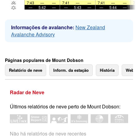
7:43
—
—
7:41
—
—
7:41
—
—
7:
—
5:42
—
—
5:43
—
—
5:44
—
Informações de avalanche:
New Zealand
Avalanche Advisory
Páginas populares de Mount Dobson
Relatório de neve
Inform. da estação
História
Webc
Radar de Neve
Últimos relatórios de neve perto de Mount Dobson:
Não há relatórios de neve recentes