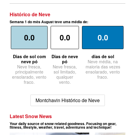
Histórico de Neve
Semana 1 do mês August teve uma média de:
0.0
0.0
0.0
Dias de sol com
Dias de neve
dias de sol
neve pó
pó
Neve média, na
Neve fresca,
Neve fresca,
maioria das vezes
principalmente
sol limitado,
ensolarado, vento
ensolarado, vento
qualquer
fraco.
fraco.
vento.
Montchavin Histórico de Neve