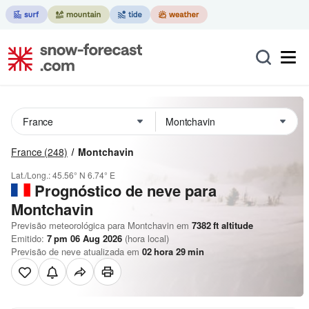
France
(248)
Montchavin
Lat./Long.:
45.56° N
6.74° E
Prognóstico de neve para
Montchavin
Previsão meteorológica para Montchavin em
7382
ft
altitude
Emitido:
7 pm 06 Aug 2026
(hora local)
Previsão de neve atualizada em
02
hora
29
min