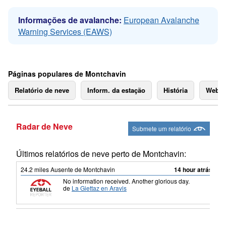
Informações de avalanche:
European Avalanche
Warning Services (EAWS)
Páginas populares de Montchavin
Relatório de neve
Inform. da estação
História
Webc
Radar de Neve
Submete um relatório
Últimos relatórios de neve perto de Montchavin:
24.2
miles
Ausente de Montchavin
14 hour atrás
No information received. Another glorious day.
de
La Giettaz en Aravis