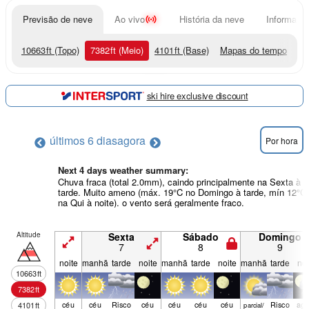
Previsão de neve
Ao vivo
História da neve
Informação
10663
ft
(Topo)
7382
ft
(Meio)
4101
ft
(Base)
Mapas do tempo
ski hire exclusive discount
últimos 6 dias
agora
Por hora
Next 4 days weather summary:
Chuva fraca (total 2.0mm), caindo principalmente na Sexta à
tarde. Muito ameno (máx. 19°C no Domingo à tarde, mín 12°C
na Qui à noite). o vento será geralmente fraco.
Altitude
Sexta
Sábado
Domingo
7
8
9
noite
manhã
tarde
noite
manhã
tarde
noite
manhã
tarde
noi
10663
ft
7382
ft
céu
céu
Risco
céu
céu
céu
céu
Risco
agu
4101
ft
parcial/