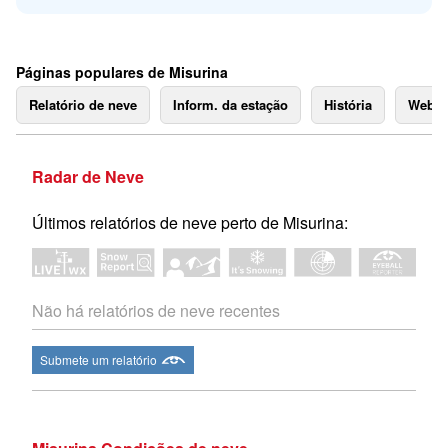
Páginas populares de Misurina
Relatório de neve
Inform. da estação
História
Webc
Radar de Neve
Últimos relatórios de neve perto de Misurina:
Não há relatórios de neve recentes
Submete um relatório