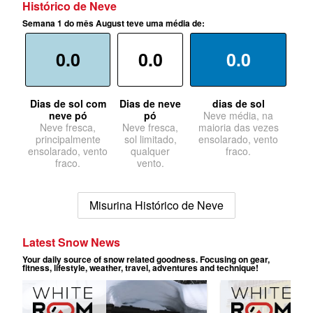
Histórico de Neve
Semana 1 do mês August teve uma média de:
0.0
0.0
0.0
Dias de sol com
Dias de neve
dias de sol
neve pó
pó
Neve média, na
Neve fresca,
Neve fresca,
maioria das vezes
principalmente
sol limitado,
ensolarado, vento
ensolarado, vento
qualquer
fraco.
fraco.
vento.
Misurina Histórico de Neve