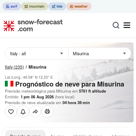
Italy
(235)
Misurina
Lat./Long.:
46.58° N
12.25° E
Prognóstico de neve para Misurina
Previsão meteorológica para Misurina em
5761
ft
altitude
Emitido:
1 pm 06 Aug 2026
(hora local)
Previsão de neve atualizada em
04
hora
39
min