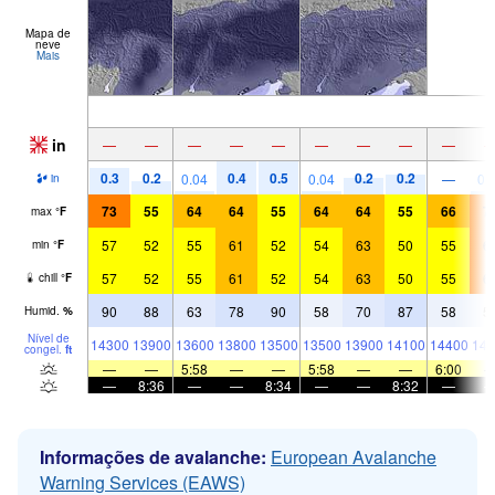
Mapa de
neve
Mais
in
—
—
—
—
—
—
—
—
—
0.3
0.2
0.4
0.5
0.2
0.2
0.04
0.04
—
0.
in
73
55
64
64
55
64
64
55
66
7
max
°
F
57
52
55
61
52
54
63
50
55
6
min
°
F
57
52
55
61
52
54
63
50
55
6
chill
°
F
90
88
63
78
90
58
70
87
58
5
Humid.
%
Nível de
14300
13900
13600
13800
13500
13500
13900
14100
14400
146
congel.
ft
—
—
5:58
—
—
5:58
—
—
6:00
—
8:36
—
—
8:34
—
—
8:32
—
Informações de avalanche:
European Avalanche
Warning Services (EAWS)