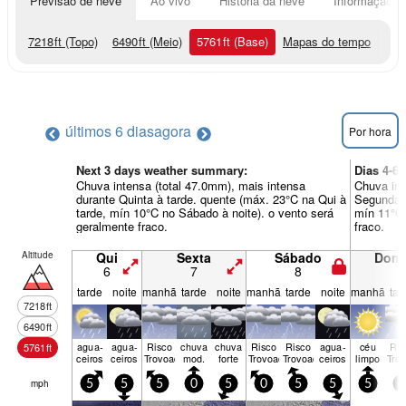
Previsão de neve
Ao vivo
História da neve
Informação do
7218
ft
(Topo)
6490
ft
(Meio)
5761
ft
(Base)
Mapas do tempo
últimos 6 dias
agora
Por hora
Next 3 days weather summary:
Dias 4-6
Chuva intensa (total 47.0mm), mais intensa
Chuva int
durante Quinta à tarde. quente (máx. 23°C na Qui à
Segunda à
tarde, mín 10°C no Sábado à noite). o vento será
mín 11°C 
geralmente fraco.
fraco.
Altitude
Qui
Sexta
Sábado
Dom
6
7
8
9
tarde
noite
manhã
tarde
noite
manhã
tarde
noite
manhã
tar
7218
ft
6490
ft
agua­
agua­
Risco
chuva
chuva
Risco
Risco
agua­
céu
Ris
5761
ft
ceiros
ceiros
Trovoada
mod.
forte
Trovoada
Trovoada
ceiros
limpo
Tro
mph
5
5
5
0
5
0
5
5
5
5