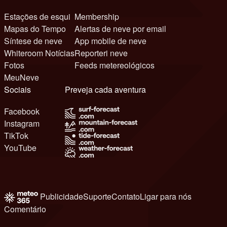
Estações de esqui
Membership
Mapas do Tempo
Alertas de neve por email
Síntese de neve
App mobile de neve
Whiteroom Notícias
Reporteri neve
Fotos
Feeds metereológicos
MeuNeve
Sociais
Preveja cada aventura
Facebook
Instagram
TikTok
YouTube
Publicidade
Suporte
Contato
Ligar para nós
Comentário