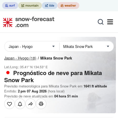
Japan - Hyogo
(18)
Mikata Snow Park
Lat./Long.:
35.41° N
134.53° E
Prognóstico de neve para Mikata
Snow Park
Previsão meteorológica para Mikata Snow Park em
1641
ft
altitude
Emitido:
2 pm 07 Aug 2026
(hora local)
Previsão de neve atualizada em
04
hora
51
min