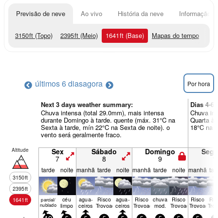
Previsão de neve
Ao vivo
História da neve
Informação do
3150
ft
(Topo)
2395
ft
(Meio)
1641
ft
(Base)
Mapas do tempo
últimos 6 dias
agora
Por hora
Next 3 days weather summary:
Dias 4-6
Chuva intensa (total 29.0mm), mais intensa
Chuva int
durante Domingo à tarde. quente (máx. 31°C na
Quarta à 
Sexta à tarde, mín 22°C na Sexta de noite). o
18°C na S
vento será geralmente fraco.
Altitude
Sex
Sábado
Domingo
Seg
7
8
9
1
tarde
noite
manhã
tarde
noite
manhã
tarde
noite
manhã
tar
3150
ft
2395
ft
céu
agua­
Risco
agua­
Risco
chuva
Risco
Risco
Ris
1641
ft
parcial/
nublado
limpo
ceiros
Trovoada
ceiros
Trovoada
mod.
Trovoada
Trovoada
Tro