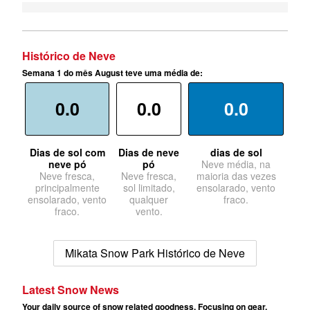
Histórico de Neve
Semana 1 do mês August teve uma média de:
0.0
0.0
0.0
Dias de sol com
Dias de neve
dias de sol
neve pó
pó
Neve média, na
Neve fresca,
Neve fresca,
maioria das vezes
principalmente
sol limitado,
ensolarado, vento
ensolarado, vento
qualquer
fraco.
fraco.
vento.
Mikata Snow Park Histórico de Neve