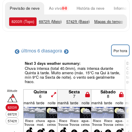
Previsão de neve
Ao vivo
História da neve
Informação
8203
ft
(Topo)
6972
ft
(Meio)
5742
ft
(Base)
Mapas do tempo
últimos 6 dias
agora
Por hora
Next 3 days weather summary:
Di
Chuva intensa (total 40.0mm), mais intensa durante
Chu
Quinta à tarde. Muito ameno (máx. 15°C na Qui à tarde,
Do
mín 9°C na Sexta de noite). o vento será geralmente
tar
fraco.
ger
Altitude
Quinta
Sexta
Sábado
6
7
8
manhã
tarde
noite
manhã
tarde
noite
manhã
tarde
noite
man
8203
ft
6972
ft
Risco
chuva
agua­
Risco
Risco
agua­
Risco
Risco
agua­
agu
5742
ft
Trovoada
mod.
ceiros
Trovoada
Trovoada
ceiros
Trovoada
Trovoada
ceiros
cei