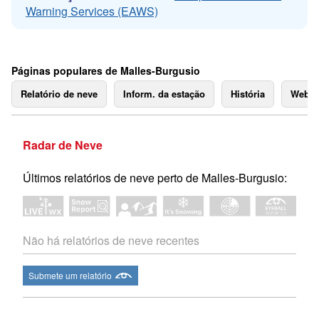
Warning Services (EAWS)
Páginas populares de Malles-Burgusio
Relatório de neve
Inform. da estação
História
Webc
Radar de Neve
Últimos relatórios de neve perto de Malles-Burgusio:
Não há relatórios de neve recentes
Submete um relatório