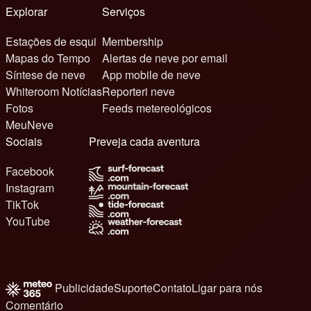
Explorar
Serviços
Estações de esqui
Membership
Mapas do Tempo
Alertas de neve por email
Síntese de neve
App mobile de neve
Whiteroom Notícias
Reporteri neve
Fotos
Feeds metereológicos
MeuNeve
Sociais
Preveja cada aventura
Facebook
Instagram
TikTok
YouTube
Publicidade
Suporte
Contato
Ligar para nós
Comentário