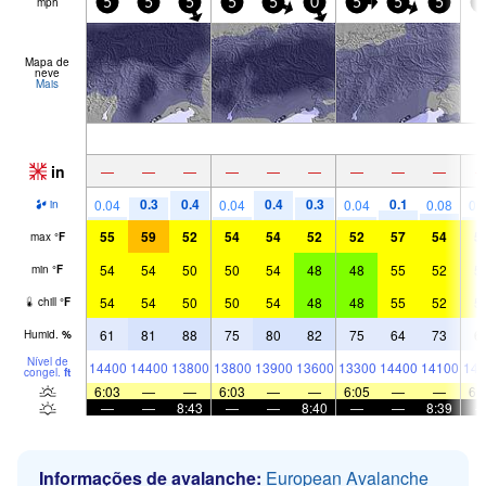
mph
5
5
5
5
5
0
5
5
5
5
Mapa de
neve
Mais
in
—
—
—
—
—
—
—
—
—
0.3
0.4
0.4
0.3
0.1
0.04
0.04
0.04
0.08
0.
in
55
59
52
54
54
52
52
57
54
5
max
°
F
54
54
50
50
54
48
48
55
52
5
min
°
F
54
54
50
50
54
48
48
55
52
5
chill
°
F
61
81
88
75
80
82
75
64
73
6
Humid.
%
Nível de
14400
14400
13800
13800
13900
13600
13300
14400
14100
141
congel.
ft
6:03
—
—
6:03
—
—
6:05
—
—
6:
—
—
8:43
—
—
8:40
—
—
8:39
Informações de avalanche:
European Avalanche