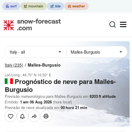
Italy
(235)
Malles-Burgusio
Lat./Long.:
46.70° N
10.52° E
Prognóstico de neve para Malles-
Burgusio
Previsão meteorológica para Malles-Burgusio em
8203
ft
altitude
Emitido:
1 am 06 Aug 2026
(hora local)
Previsão de neve atualizada em
00
hora
21
min