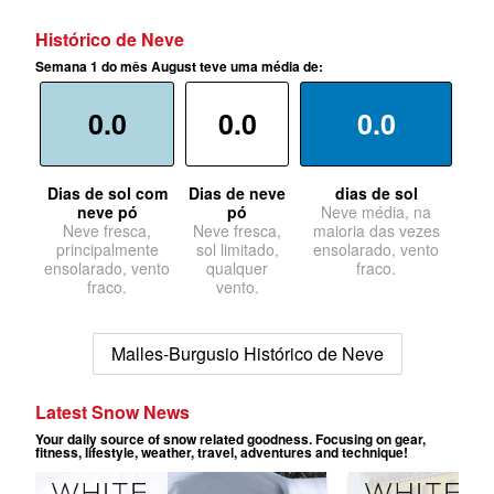
Histórico de Neve
Semana 1 do mês August teve uma média de:
0.0
0.0
0.0
Dias de sol com
Dias de neve
dias de sol
neve pó
pó
Neve média, na
Neve fresca,
Neve fresca,
maioria das vezes
principalmente
sol limitado,
ensolarado, vento
ensolarado, vento
qualquer
fraco.
fraco.
vento.
Malles-Burgusio Histórico de Neve