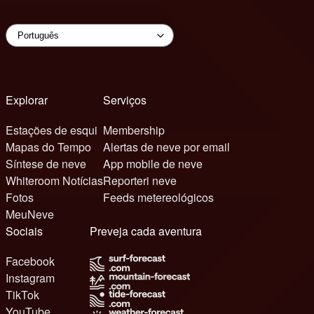
Explorar
Serviços
Estações de esqui
Membership
Mapas do Tempo
Alertas de neve por email
Síntese de neve
App mobile de neve
Whiteroom Notícias
Reporteri neve
Fotos
Feeds metereológicos
MeuNeve
Sociais
Preveja cada aventura
Facebook
Instagram
TikTok
YouTube