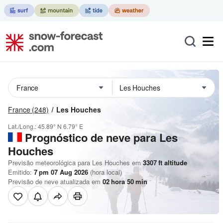
France
(248)
Les Houches
Lat./Long.:
45.89° N
6.79° E
Prognóstico de neve para Les
Houches
Previsão meteorológica para Les Houches em
3307
ft
altitude
Emitido:
7 pm 07 Aug 2026
(hora local)
Previsão de neve atualizada em
02
hora
50
min