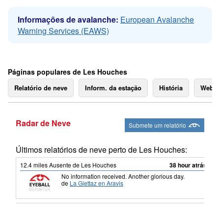
Informações de avalanche:
European Avalanche
Warning Services (EAWS)
Páginas populares de Les Houches
Relatório de neve
Inform. da estação
História
Webc
Radar de Neve
Submete um relatório
Últimos relatórios de neve perto de Les Houches:
12.4
miles
Ausente de Les Houches
38 hour atrás
No information received. Another glorious day.
de
La Giettaz en Aravis