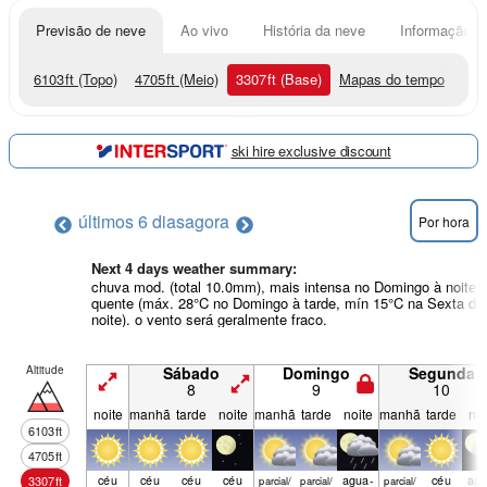
Previsão de neve
Ao vivo
História da neve
Informação do
6103
ft
(Topo)
4705
ft
(Meio)
3307
ft
(Base)
Mapas do tempo
ski hire exclusive discount
últimos 6 dias
agora
Por hora
Next 4 days weather summary:
chuva mod. (total 10.0mm), mais intensa no Domingo à noite.
quente (máx. 28°C no Domingo à tarde, mín 15°C na Sexta de
noite). o vento será geralmente fraco.
Altitude
Sábado
Domingo
Segunda
8
9
10
noite
manhã
tarde
noite
manhã
tarde
noite
manhã
tarde
noi
6103
ft
4705
ft
céu
céu
céu
céu
agua­
céu
agu
3307
ft
parcial/
parcial/
parcial/