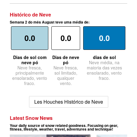
Histórico de Neve
Semana 2 do mês August teve uma média de:
0.0
0.0
0.0
Dias de sol com
Dias de neve
dias de sol
neve pó
pó
Neve média, na
Neve fresca,
Neve fresca,
maioria das vezes
principalmente
sol limitado,
ensolarado, vento
ensolarado, vento
qualquer
fraco.
fraco.
vento.
Les Houches Histórico de Neve