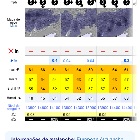
mph
5
5
5
5
5
5
0
5
5
5
Mapa de
neve
Mais
in
—
—
—
—
—
—
—
—
—
0.4
0.2
—
—
0.04
—
0.04
—
—
in
61
66
61
61
64
59
61
64
61
6
max
°
F
57
64
54
57
63
57
57
63
57
5
min
°
F
55
64
52
57
63
57
57
63
57
5
chill
°
F
48
45
64
54
52
64
55
57
63
6
Humid.
%
Nível de
13900
14600
14100
13800
14300
13900
13900
14400
14400
143
congel.
ft
6:03
—
—
6:05
—
—
6:05
—
—
6:
—
—
8:38
—
—
8:37
—
—
8:36
Informações de avalanche:
European Avalanche