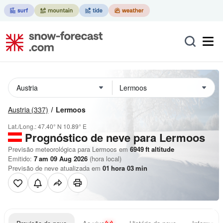
Austria
(337)
Lermoos
Lat./Long.:
47.40° N
10.89° E
Prognóstico de neve para Lermoos
Previsão meteorológica para Lermoos em
6949
ft
altitude
Emitido:
7 am 09 Aug 2026
(hora local)
Previsão de neve atualizada em
01
hora
03
min