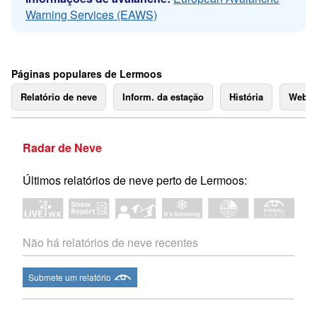
Warning Services (EAWS)
Páginas populares de Lermoos
Relatório de neve
Inform. da estação
História
Webc
Radar de Neve
Últimos relatórios de neve perto de Lermoos:
Não há relatórios de neve recentes
Submete um relatório