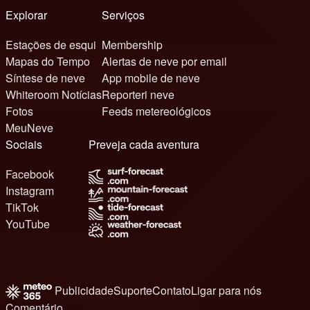
Explorar
Serviços
Estações de esqui
Membership
Mapas do Tempo
Alertas de neve por email
Síntese de neve
App mobile de neve
Whiteroom Notícias
Reporteri neve
Fotos
Feeds metereológicos
MeuNeve
Sociais
Preveja cada aventura
Facebook
Instagram
TikTok
YouTube
Publicidade
Suporte
Contato
Ligar para nós
Comentário