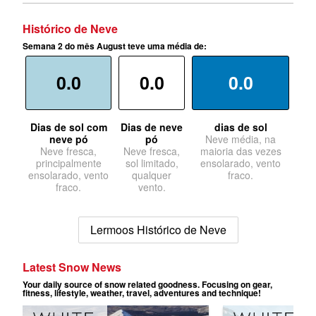
Histórico de Neve
Semana 2 do mês August teve uma média de:
0.0
0.0
0.0
Dias de sol com
Dias de neve
dias de sol
neve pó
pó
Neve média, na
Neve fresca,
Neve fresca,
maioria das vezes
principalmente
sol limitado,
ensolarado, vento
ensolarado, vento
qualquer
fraco.
fraco.
vento.
Lermoos Histórico de Neve