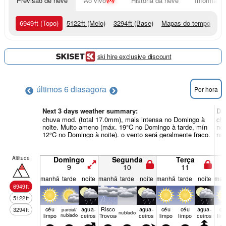
Previsão de neve
Ao vivo
História da neve
Informação
6949
ft
(Topo)
5122
ft
(Meio)
3294
ft
(Base)
Mapas do tempo
ski hire exclusive discount
últimos 6 dias
agora
Por hora
Next 3 days weather summary:
Di
chuva mod. (total 17.0mm), mais intensa no Domingo à
chu
noite. Muito ameno (máx. 19°C no Domingo à tarde, mín
noi
12°C no Domingo à noite). o vento será geralmente fraco.
na 
Altitude
Domingo
Segunda
Terça
9
10
11
manhã
tarde
noite
manhã
tarde
noite
manhã
tarde
noite
man
6949
ft
5122
ft
céu
agua­
Risco
agua­
céu
céu
agua­
cé
3294
ft
parcial/
nubl­ado
limpo
nublado
ceiros
Trovoada
ceiros
limpo
limpo
ceiros
lim