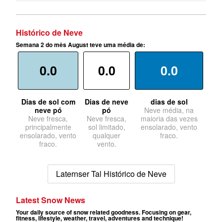
Histórico de Neve
Semana 2 do mês August teve uma média de:
0.0
0.0
0.0
Dias de sol com
Dias de neve
dias de sol
neve pó
pó
Neve média, na
Neve fresca,
Neve fresca,
maioria das vezes
principalmente
sol limitado,
ensolarado, vento
ensolarado, vento
qualquer
fraco.
fraco.
vento.
Laternser Tal Histórico de Neve