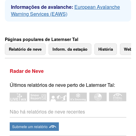
Informações de avalanche:
European Avalanche
Warning Services (EAWS)
Páginas populares de Laternser Tal
Relatório de neve
Inform. da estação
História
Webc
Radar de Neve
Últimos relatórios de neve perto de Laternser Tal:
Não há relatórios de neve recentes
Submete um relatório