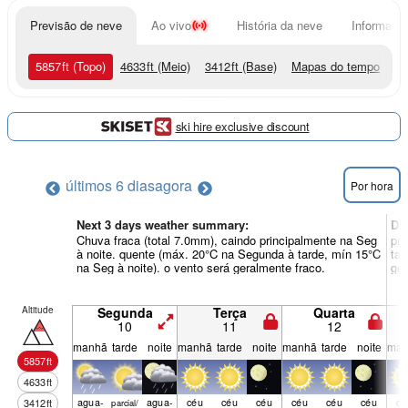
Previsão de neve
Ao vivo
História da neve
Informação
5857
ft
(Topo)
4633
ft
(Meio)
3412
ft
(Base)
Mapas do tempo
ski hire exclusive discount
últimos 6 dias
agora
Por hora
Next 3 days weather summary:
Di
Chuva fraca (total 7.0mm), caindo principalmente na Seg
pri
à noite. quente (máx. 20°C na Segunda à tarde, mín 15°C
tar
na Seg à noite). o vento será geralmente fraco.
ger
Altitude
Segunda
Terça
Quarta
10
11
12
manhã
tarde
noite
manhã
tarde
noite
manhã
tarde
noite
man
5857
ft
4633
ft
agua­
agua­
céu
céu
céu
céu
céu
céu
cé
3412
ft
parcial/