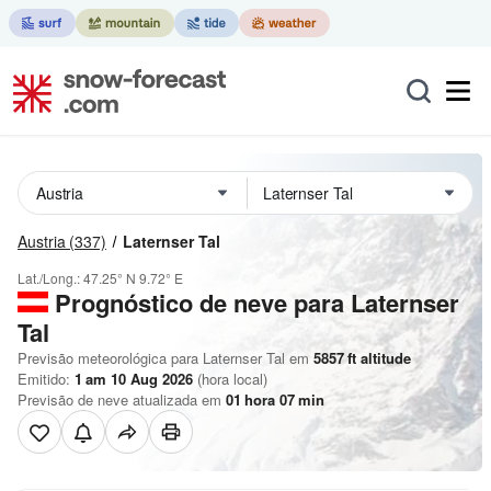
Austria
(337)
Laternser Tal
Lat./Long.:
47.25° N
9.72° E
Prognóstico de neve para Laternser
Tal
Previsão meteorológica para Laternser Tal em
5857
ft
altitude
Emitido:
1 am 10 Aug 2026
(hora local)
Previsão de neve atualizada em
01
hora
07
min