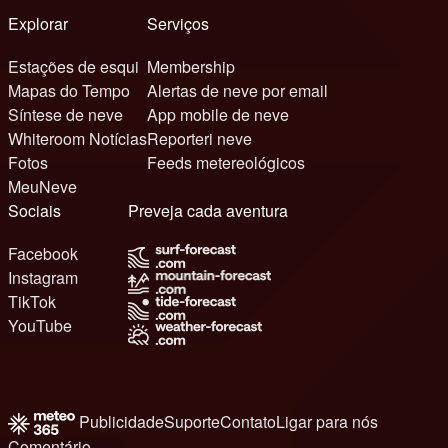
Explorar
Serviços
Estações de esqui
Membership
Mapas do Tempo
Alertas de neve por email
Síntese de neve
App mobile de neve
Whiteroom Notícias
Reporteri neve
Fotos
Feeds metereológicos
MeuNeve
Sociais
Preveja cada aventura
Facebook
Instagram
TikTok
YouTube
Publicidade
Suporte
Contato
Ligar para nós
Comentário