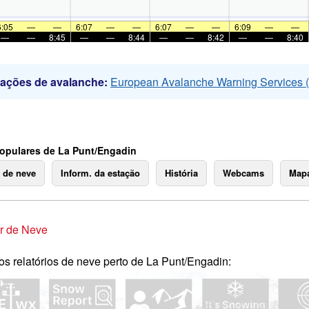
6:05
—
—
6:07
—
—
6:07
—
—
6:09
—
—
—
—
8:45
—
—
8:44
—
—
8:42
—
—
8:40
mações de avalanche:
European Avalanche Warning Services
opulares de La Punt/Engadin
o de neve
Inform. da estação
História
Webcams
Mapa
r de Neve
os relatórios de neve perto de La Punt/Engadin: