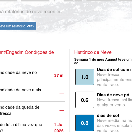
á relatórios de neve recentes
te um relatório
unt/Engadin Condições de
Histórico de Neve
Semana 1 do mês August teve um
de:
Dias de sol com 
ndidade da neve no
Neve fresca,
37
in
1.0
principalmente ens
vento fraco.
ndidade da neve mais
—
Dias de neve pó
0.6
Neve fresca, sol li
qualquer vento.
undidade da queda de
—
fresca
dias de sol
Neve média, na ma
0.8
o foi a última vez que
1 Jul
das vezes ensolar
vento fraco.
u?
2026