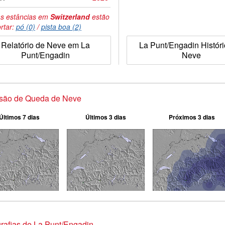
s estâncias em
Switzerland
estão
rtar:
pó (0)
/
pista boa (2)
Relatório de Neve em La
La Punt/Engadin Histór
Punt/Engadin
Neve
isão de Queda de Neve
Últimos 7 dias
Últimos 3 dias
Próximos 3 dias
rafias de La Punt/Engadin