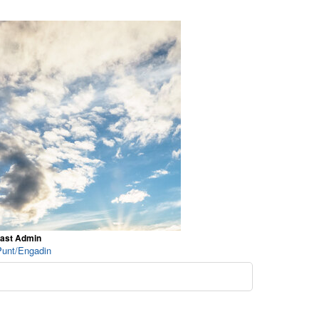
cast Admin
Punt/Engadin
o