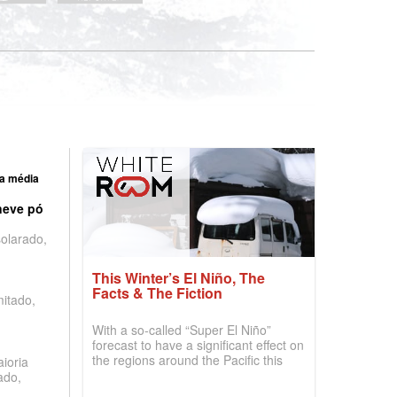
a média
neve pó
olarado,
This Winter’s El Niño, The
Facts & The Fiction
mitado,
With a so-called “Super El Niño”
forecast to have a significant effect on
the regions around the Pacific this
ioria
winter, the question skiers are asking
ado,
is simple: book now or wait, and