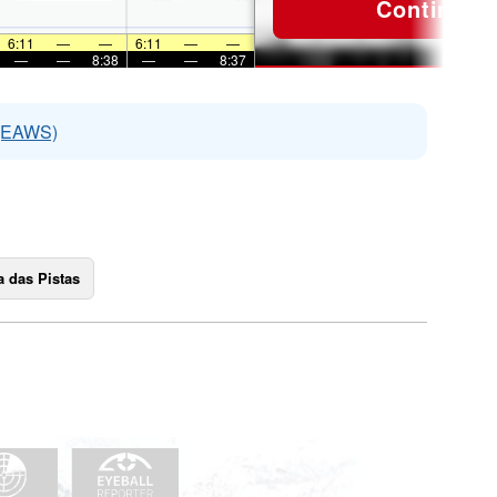
Continuar
6:11
—
—
6:11
—
—
—
—
8:38
—
—
8:37
 (EAWS)
 das Pistas