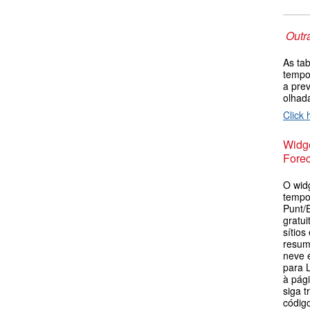
Outr
As ta
tempo
a pre
olha
Click 
Widge
Forec
O wid
tempo
Punt/
gratu
sítios
resum
neve 
para 
à pág
siga t
códig