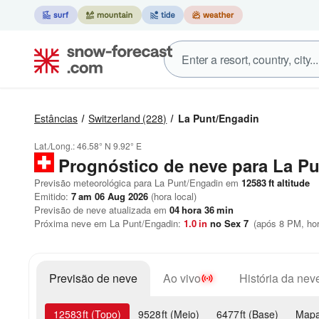
Estâncias
Switzerland
(228)
La Punt/Engadin
Lat./Long.:
46.58° N
9.92° E
Prognóstico de neve para La P
Previsão meteorológica para La Punt/Engadin em
12583
ft
altitude
Emitido:
7 am 06 Aug 2026
(hora local)
Previsão de neve atualizada em
04
hora
36
min
Próxima neve em La Punt/Engadin:
1.0
in
no Sex 7
(após 8 PM, hor
Previsão de neve
Ao vivo
História da nev
12583
ft
(Topo)
9528
ft
(Meio)
6477
ft
(Base)
Mapa