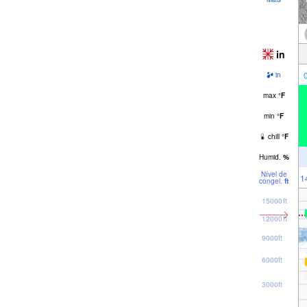
in
in
max
°
F
min
°
F
chill
°
F
Humid.
%
Nível de
1
congel.
ft
15000ft
12000ft
9000ft
6000ft
3000ft