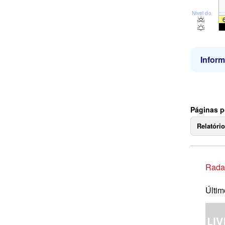
Nível do mar
Infor
Páginas p
Relatóri
Rada
Últim