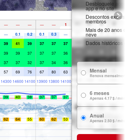
Desbloqueie acesso com
app e no site
Descontos exclusivos p
membros
1
—
—
—
—
—
Mais de 20 anos de hist
neve
0.1
0.2
0.1
0.3
—
—
Dados históricos de nev
39
41
39
37
37
37
39
39
37
37
37
36
37
37
32
37
34
36
Mensal
57
69
76
67
80
63
Renova mensalmente
14300
14600
14100
13900
13800
14100
6 meses
39
40
38
37
37
37
Apenas 4.17 $ / mês
Anual
62
64
55
60
62
53
Apenas 2.50 $ / mês