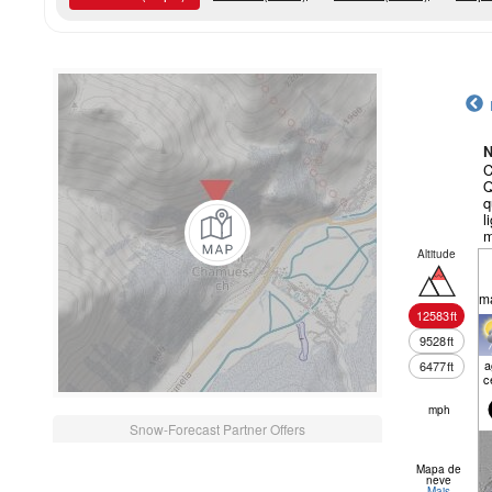
N
C
Q
q
l
m
f
Altitude
m
12583
ft
9528
ft
a
6477
ft
c
mph
Snow-Forecast Partner Offers
Mapa de
neve
Mais