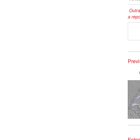
Outra
a repo
Prev
Fotog