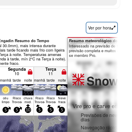
Ver por hora
t/Engadin Resumo do Tempo
Resumo meteorológico dos dias 7
al 30.0mm), mais intensa durante
Interessado na previsão de 16 dias?
is tarde ficando mais frio com ligeira
previsão completa e muitos outros re
Terça à noite. Temperaturas amenas
se membro Pro.
da à tarde, mín 2°C na Terça à noite).
mente fraco.
Segunda
Terça
10
11
Snow
Pr
manhã
tarde
noite
manhã
tarde
noite
céu
Risco
chuva
Risco
Risco
Neve
limpo
Trovoada
mod.
Trovoada
Trovoada
fraca
Vire pro e carve em:
5
5
10
5
5
5
Previsões de neve horár
dias
Navegação rápida sem 