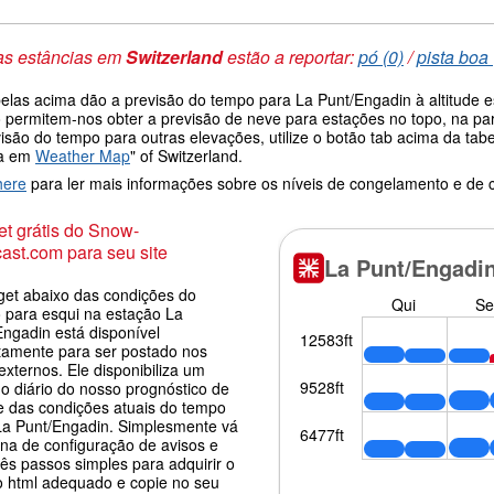
as estâncias em
Switzerland
estão a reportar:
pó (0)
/
pista boa 
belas acima dão a previsão do tempo para La Punt/Engadin à altitude 
 permitem-nos obter a previsão de neve para estações no topo, na pa
visão do tempo para outras elevações, utilize o botão tab acima da t
da em
Weather Map
" of Switzerland.
here
para ler mais informações sobre os níveis de congelamento e de
t grátis do Snow-
ast.com para seu site
get abaixo das condições do
 para esqui na estação La
Engadin está disponível
itamente para ser postado nos
 externos. Ele disponibiliza um
o diário do nosso prognóstico de
e das condições atuais do tempo
La Punt/Engadin. Simplesmente vá
ina de configuração de avisos e
rês passos simples para adquirir o
o html adequado e copie no seu