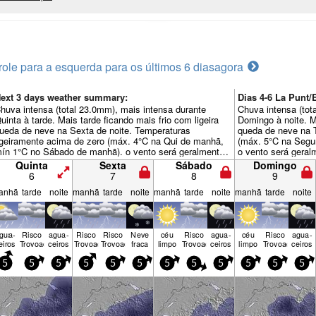
role para a esquerda para os últimos 6 dias
agora
ext 3 days weather summary:
Dias 4-6 La Pun
huva intensa (total 23.0mm), mais intensa durante
Chuva intensa (tot
uinta à tarde. Mais tarde ficando mais frio com ligeira
Domingo à noite. Ma
ueda de neve na Sexta de noite. Temperaturas
queda de neve na 
igeiramente acima de zero (máx. 4°C na Qui de manhã,
(máx. 5°C na Segun
ín 1°C no Sábado de manhã). o vento será geralmente
o vento será geral
raco.
Quinta
Sexta
Sábado
Domingo
6
7
8
9
anhã
tarde
noite
manhã
tarde
noite
manhã
tarde
noite
manhã
tarde
noite
gua­
Risco
agua­
Risco
Risco
Neve
céu
Risco
agua­
céu
Risco
agua­
eiros
Trovoada
ceiros
Trovoada
Trovoada
fraca
limpo
Trovoada
ceiros
limpo
Trovoada
ceiros
5
5
5
5
5
5
5
5
5
5
5
5