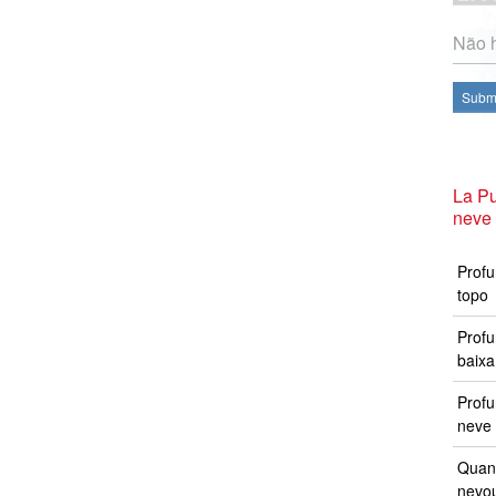
Não h
Subme
La P
neve
Profu
topo
Profu
baixa
Prof
neve 
Quand
nevo