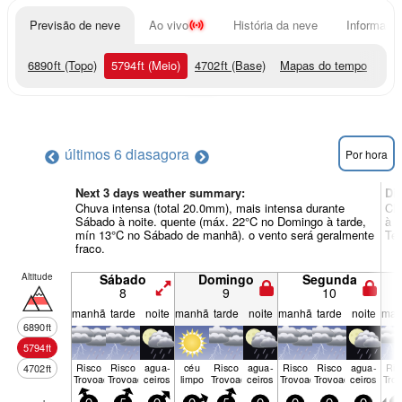
Previsão de neve
Ao vivo
História da neve
Informação
6890
ft
(Topo)
5794
ft
(Meio)
4702
ft
(Base)
Mapas do tempo
últimos 6 dias
agora
Por hora
Next 3 days weather summary:
Di
Chuva intensa (total 20.0mm), mais intensa durante
Chu
Sábado à noite. quente (máx. 22°C no Domingo à tarde,
à t
mín 13°C no Sábado de manhã). o vento será geralmente
Ter
fraco.
Altitude
Sábado
Domingo
Segunda
8
9
10
manhã
tarde
noite
manhã
tarde
noite
manhã
tarde
noite
man
6890
ft
5794
ft
Risco
Risco
agua­
céu
Risco
agua­
Risco
Risco
agua­
Ris
4702
ft
Trovoada
Trovoada
ceiros
limpo
Trovoada
ceiros
Trovoada
Trovoada
ceiros
Tro