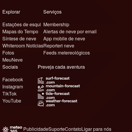
Explorar
Serviços
Estações de esqui
Membership
Mapas do Tempo
Alertas de neve por email
Síntese de neve
App mobile de neve
Whiteroom Notícias
Reporteri neve
Fotos
Feeds metereológicos
MeuNeve
Sociais
Preveja cada aventura
Facebook
Instagram
TikTok
YouTube
Publicidade
Suporte
Contato
Ligar para nós