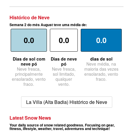
Histórico de Neve
Semana 2 do mês August teve uma média de:
0.0
0.0
0.0
Dias de sol com
Dias de neve
dias de sol
neve pó
pó
Neve média, na
Neve fresca,
Neve fresca,
maioria das vezes
principalmente
sol limitado,
ensolarado, vento
ensolarado, vento
qualquer
fraco.
fraco.
vento.
La Villa (Alta Badia) Histórico de Neve