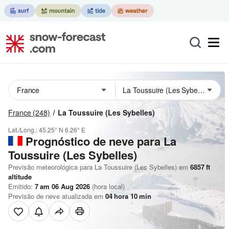
France
(248)
La Toussuire (Les Sybelles)
Lat./Long.:
45.25° N
6.26° E
Prognóstico de neve para La
Toussuire (Les Sybelles)
Previsão meteorológica para La Toussuire (Les Sybelles) em
6857
ft
altitude
Emitido:
7 am 06 Aug 2026
(hora local)
Previsão de neve atualizada em
04
hora
10
min