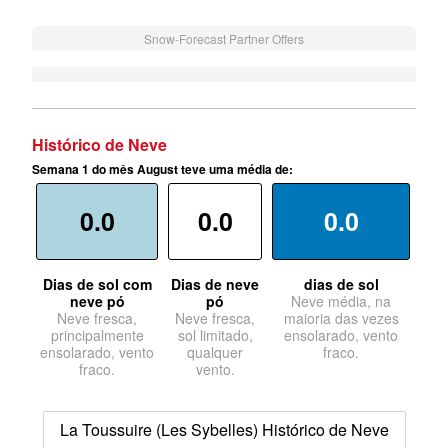
Snow-Forecast Partner Offers
Histórico de Neve
Semana 1 do mês August teve uma média de:
0.0
0.0
0.0
Dias de sol com
Dias de neve
dias de sol
neve pó
pó
Neve média, na
Neve fresca,
Neve fresca,
maioria das vezes
principalmente
sol limitado,
ensolarado, vento
ensolarado, vento
qualquer
fraco.
fraco.
vento.
La Toussuire (Les Sybelles) Histórico de Neve