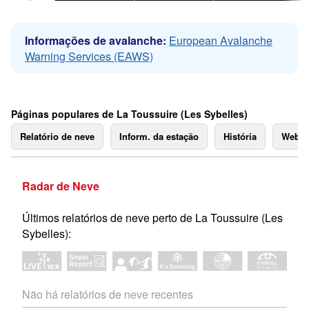
Informações de avalanche:
European Avalanche
Warning Services (EAWS)
Páginas populares de La Toussuire (Les Sybelles)
Relatório de neve
Inform. da estação
História
Webc
Radar de Neve
Últimos relatórios de neve perto de La Toussuire (Les
Sybelles):
Não há relatórios de neve recentes