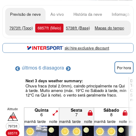
Previsão de neve
Ao vivo
História da neve
Informação do
7973
ft
(Topo)
6857
ft
(Meio)
5738
ft
(Base)
Mapas do tempo
ski hire exclusive discount
últimos 6 dias
agora
Por hora
Next 3 days weather summary:
Di
Te
Chuva fraca (total 2.0mm), caindo principalmente na Qui
à tarde. Muito ameno (máx. 19°C no Sábado à tarde, mín
Chu
12°C na Qui à noite). o vento será geralmente fraco.
Seg
mín
Altitude
Quinta
Sexta
Sábado
6
7
8
manhã
tarde
noite
manhã
tarde
noite
manhã
tarde
noite
man
7973
ft
6857
ft