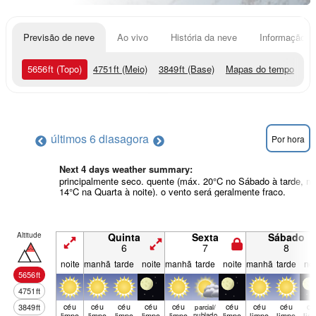
Previsão de neve
Ao vivo
História da neve
Informação do
5656
ft
(Topo)
4751
ft
(Meio)
3849
ft
(Base)
Mapas do tempo
últimos 6 dias
agora
Por hora
Next 4 days weather summary:
principalmente seco. quente (máx. 20°C no Sábado à tarde, m
14°C na Quarta à noite). o vento será geralmente fraco.
Altitude
Quinta
Sexta
Sábado
6
7
8
noite
manhã
tarde
noite
manhã
tarde
noite
manhã
tarde
noi
5656
ft
4751
ft
céu
céu
céu
céu
céu
céu
céu
céu
cé
3849
ft
parcial/
limpo
limpo
limpo
limpo
limpo
nublado
limpo
limpo
limpo
lim