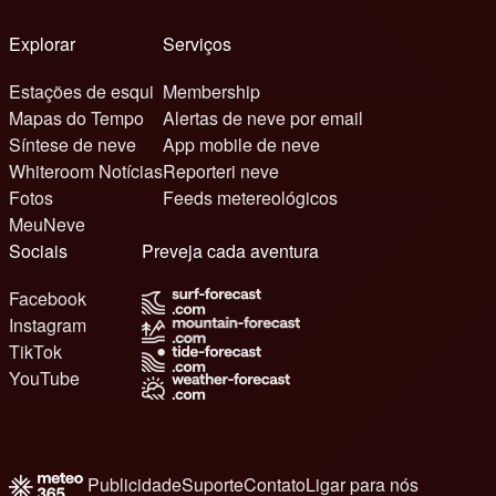
Explorar
Serviços
Estações de esqui
Membership
Mapas do Tempo
Alertas de neve por email
Síntese de neve
App mobile de neve
Whiteroom Notícias
Reporteri neve
Fotos
Feeds metereológicos
MeuNeve
Sociais
Preveja cada aventura
Facebook
Instagram
TikTok
YouTube
Publicidade
Suporte
Contato
Ligar para nós