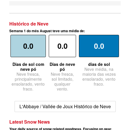
Histórico de Neve
Semana 1 do mês August teve uma média de:
0.0
0.0
0.0
Dias de sol com
Dias de neve
dias de sol
neve pó
pó
Neve média, na
Neve fresca,
Neve fresca,
maioria das vezes
principalmente
sol limitado,
ensolarado, vento
ensolarado, vento
qualquer
fraco.
fraco.
vento.
L'Abbaye / Vallée de Joux Histórico de Neve