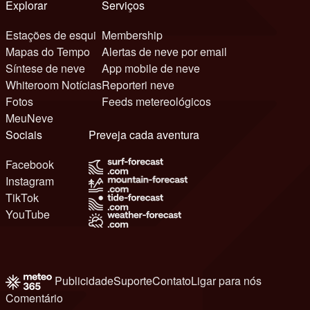
Explorar
Serviços
Estações de esqui
Membership
Mapas do Tempo
Alertas de neve por email
Síntese de neve
App mobile de neve
Whiteroom Notícias
Reporteri neve
Fotos
Feeds metereológicos
MeuNeve
Sociais
Preveja cada aventura
Facebook
Instagram
TikTok
YouTube
Publicidade
Suporte
Contato
Ligar para nós
Comentário