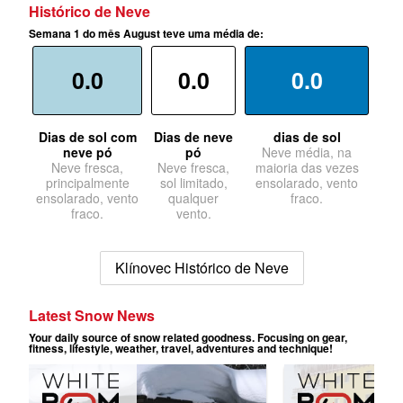
Histórico de Neve
Semana 1 do mês August teve uma média de:
0.0
0.0
0.0
Dias de sol com
Dias de neve
dias de sol
neve pó
pó
Neve média, na
Neve fresca,
Neve fresca,
maioria das vezes
principalmente
sol limitado,
ensolarado, vento
ensolarado, vento
qualquer
fraco.
fraco.
vento.
Klínovec Histórico de Neve