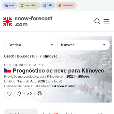
Czech Republic
(107)
Klínovec
Lat./Long.:
50.40° N
12.97° E
Prognóstico de neve para Klínovec
Previsão meteorológica para Klinovec em
2822
ft
altitude
Emitido:
1 am 06 Aug 2026
(hora local)
Previsão de neve atualizada em
04
hora
28
min