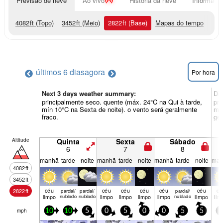
Previsão de neve
Ao vivo
História da neve
Informação
4082
ft
(Topo)
3452
ft
(Meio)
2822
ft
(Base)
Mapas do tempo
últimos 6 dias
agora
Por hora
Next 3 days weather summary:
Di
principalmente seco. quente (máx. 24°C na Qui à tarde,
pri
mín 10°C na Sexta de noite). o vento será geralmente
mín
fraco.
ger
Altitude
Quinta
Sexta
Sábado
6
7
8
manhã
tarde
noite
manhã
tarde
noite
manhã
tarde
noite
man
4082
ft
3452
ft
céu
céu
céu
céu
céu
céu
cé
2822
ft
parcial/
parcial/
parcial/
limpo
nublado
nublado
limpo
limpo
limpo
limpo
nublado
limpo
lim
mph
10
10
5
0
5
0
0
5
5
5