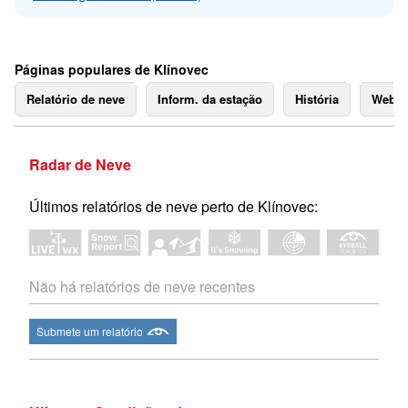
Páginas populares de Klínovec
Relatório de neve
Inform. da estação
História
Webc
Radar de Neve
Últimos relatórios de neve perto de Klínovec:
Não há relatórios de neve recentes
Submete um relatório