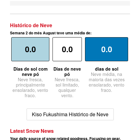
Histórico de Neve
Semana 2 do mês August teve uma média de:
0.0
0.0
0.0
Dias de sol com
Dias de neve
dias de sol
neve pó
pó
Neve média, na
Neve fresca,
Neve fresca,
maioria das vezes
principalmente
sol limitado,
ensolarado, vento
ensolarado, vento
qualquer
fraco.
fraco.
vento.
Kiso Fukushima Histórico de Neve