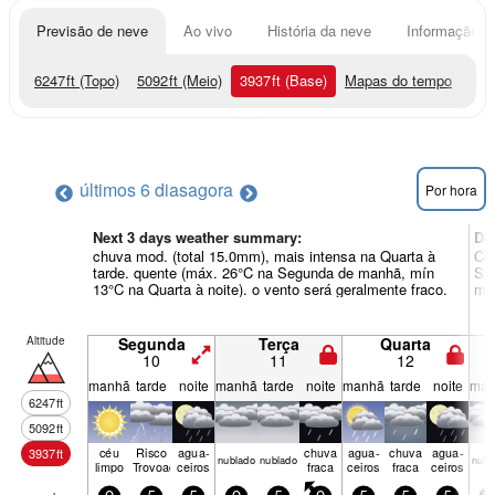
Previsão de neve
Ao vivo
História da neve
Informação do
6247
ft
(Topo)
5092
ft
(Meio)
3937
ft
(Base)
Mapas do tempo
últimos 6 dias
agora
Por hora
Next 3 days weather summary:
Di
chuva mod. (total 15.0mm), mais intensa na Quarta à
Chu
tarde. quente (máx. 26°C na Segunda de manhã, mín
Sáb
13°C na Quarta à noite). o vento será geralmente fraco.
mín
Altitude
Segunda
Terça
Quarta
10
11
12
manhã
tarde
noite
manhã
tarde
noite
manhã
tarde
noite
man
6247
ft
5092
ft
céu
Risco
agua­
chuva
agua­
chuva
agua­
3937
ft
nubl­ado
nubl­ado
nubl
limpo
Trovoada
ceiros
fraca
ceiros
fraca
ceiros