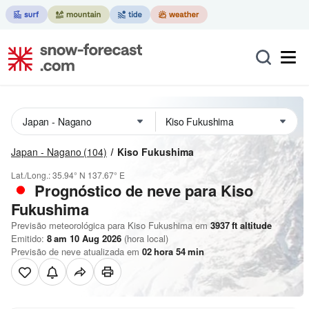
Japan - Nagano
(104)
Kiso Fukushima
Lat./Long.:
35.94° N
137.67° E
Prognóstico de neve para Kiso
Fukushima
Previsão meteorológica para Kiso Fukushima em
3937
ft
altitude
Emitido:
8 am 10 Aug 2026
(hora local)
Previsão de neve atualizada em
02
hora
54
min